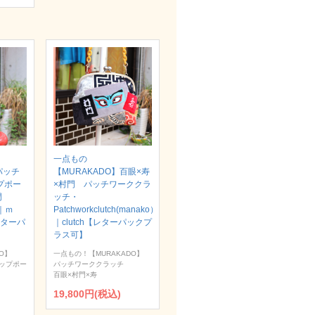
一点もの
パッチ
【MURAKADO】百眼×寿
プポー
×村門 パッチワーククラ
村門
ッチ・
）｜ｍ
Patchworkclutch(manako）
【レターパ
｜clutch【レターパックプ
ラス可】
O】
一点もの！【MURAKADO】
ップポー
パッチワーククラッチ
百眼×村門×寿
19,800円(税込)