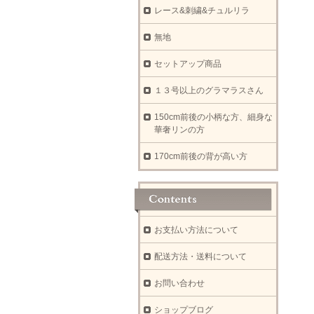
レース&刺繍&チュルリラ
無地
セットアップ商品
１３号以上のグラマラスさん
150cm前後の小柄な方、細身な
華奢リンの方
170cm前後の背が高い方
お支払い方法について
配送方法・送料について
お問い合わせ
ショップブログ