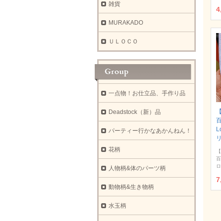
雑貨
4
MURAKADO
ＵＬＯＣＯ
一点物！お仕立品、手作り品
【
Deadstock（新）品
L
パーティー行かなあかんねん！
花柄
【
百
ロ
人物柄&体のパーツ柄
7
動物柄&生き物柄
水玉柄