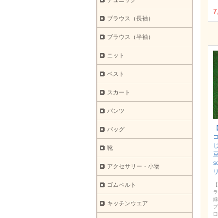
チュニック
7
ブラウス（長袖）
ブラウス（半袖）
ニット
ベスト
スカート
パンツ
【
バッグ
靴
豆
s
アクセサリー・小物
ゴムベルト
【
ラ
緑
キッチンウエア
プ
口