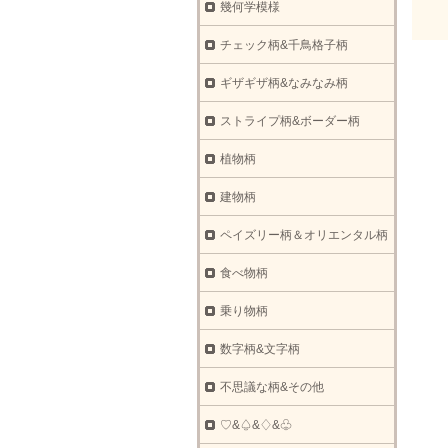
幾何学模様
チェック柄&千鳥格子柄
ギザギザ柄&なみなみ柄
ストライプ柄&ボーダー柄
植物柄
建物柄
ペイズリー柄＆オリエンタル柄
食べ物柄
乗り物柄
数字柄&文字柄
不思議な柄&その他
♡&♤&♢&♧