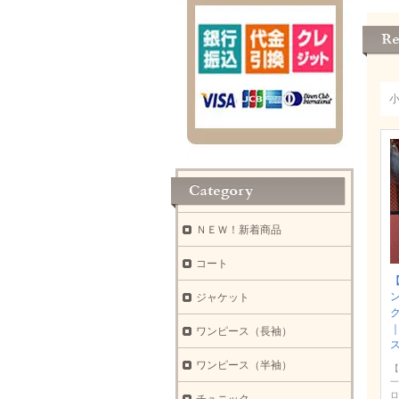
ＮＥＷ！新着商品
コート
ジャケット
ク
ワンピース（長袖）
ワンピース（半袖）
【
一
ロ