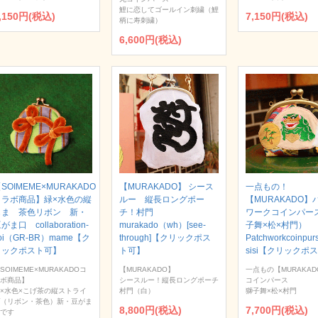
鯉に恋してゴールイン刺繍（鯉
,150円(税込)
7,150円(税込)
柄に寿刺繍）
6,600円(税込)
SOIMEME×MURAKADO
【MURAKADO】 シース
一点もの！
コラボ商品】緑×水色の縦
ルー 縦長ロングポー
【MURAKADO】
じま 茶色リボン 新・
チ！村門
ワークコインパー
がま口 collaboration-
murakado（wh）[see-
子舞×松×村門）
oi（GR-BR）mame【ク
through]【クリックポス
Patchworkcoinpur
リックポスト可】
ト可】
sisi【クリックポ
SOIMEME×MURAKADOコ
【MURAKADO】
一点もの【MURAKAD
ボ商品】
シースルー！縦長ロングポーチ
コインパース
×水色×こげ茶の縦ストライ
村門（白）
獅子舞×松×村門
（リボン・茶色）新・豆がま
8,800円(税込)
7,700円(税込)
です