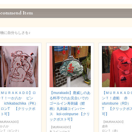
小物に自分らしさを♪
【ＭＵＲＡＫＡＤＯ】ロ
【murakado】鹿威しのあ
【ＭＵＲＡＫＡＤ
ンＴ！一か八か ピン
る料亭でのお見合いでの
ンＴ！虚船 赤
 ichikabachika（PK）
ゴールイン寿刺繍（鯉
uturobune（RD
｜ロンT 【クリックポ
柄）丸刺繍コインパー
T 【クリックポ
スト可】
ス koi-coinpurse 【クリ
可】
ックポスト可】
MURAKADO】
【MURAKADO】
か八か
虚舟
【MURAKADO】
ンＴ（ピンク）
ロンＴ（赤）
丸コインパース