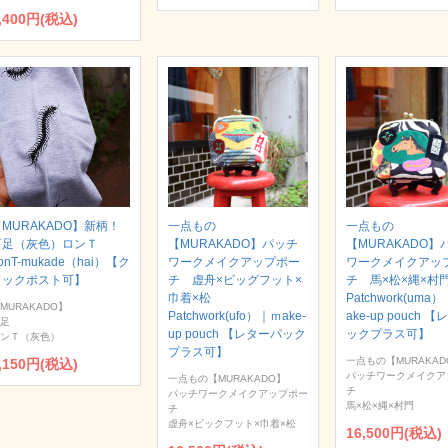
,400円(税込)
MURAKADO】新柄！
一点もの
一点もの
百足（灰色）ロンＴ
【MURAKADO】パッチ
【MURAKADO】
onT-mukade（hai）【ク
ワークメイクアップポー
ワークメイクアッ
リックポスト可】
チ 虚舟×ビッグフット×
チ 馬×松×縄×
巾着×松
Patchwork(uma
MURAKADO】
Patchwork(ufo）｜ｍake-
ake-up pouch 
足
up pouch 【レターパック
ックプラス可】
ンＴ（灰色）
プラス可】
一点もの【MURAKAD
,150円(税込)
パッチワークメイクア
一点もの【MURAKADO】
チ
パッチワークメイクアップポー
馬×松×縄×村門
チ
虚舟×ビックフット×巾着×松
16,500円(税込)