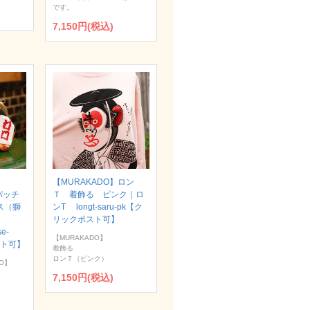
です。
7,150円(税込)
【MURAKADO】ロン
パッチ
Ｔ 着飾る ピンク｜ロ
ス（獅
ンT longt-saru-pk【ク
リックポスト可】
se-
【MURAKADO】
スト可】
着飾る
ロンＴ（ピンク）
O】
7,150円(税込)