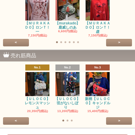
【ＭＵＲＡＫＡ
【murakado】
【ＭＵＲＡＫＡ
【MURAK
ＤＯ】ロンＴ！
鹿威しのあ
ＤＯ】ロンＴ！
O】ロンＴ
一
6,600円(税込)
虚
7,150円(税
7,150円(税込)
7,150円(税込)
<
>
売れ筋商品
No.1
No.2
No.3
No.4
【ＵＬＯＣＯ】
【ＵＬＯＣＯ】
新柄【ＵＬＯＣ
ＵＬＯＣＯ
レモンスマッシ
弦がないしぼ
Ｏ】キャンドル
ー毒（単色
ュ
り
ジ
カ
20,350円(税込)
13,200円(税込)
15,400円(税込)
37,400円(税
<
>