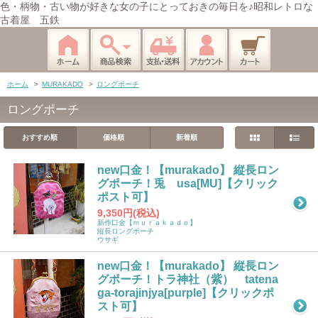
色・柄物・古い物が好きな女の子にとっておきの毎日を♪昭和レトロな
古着屋 五鉄
ホーム
>
MURAKADO
>
ロングポーチ
ロングポーチ
おすすめ順
価格順
新着順
new口金！【murakado】 縦長ロン
グポーチ！兎 usa[MU]【クリック
ポスト可】
9,350円(税込)
新作口金【ｍｕｒａｋａｄｏ】
縦長ロングポーチ
ウサギ
new口金！【murakado】 縦長ロン
グポーチ！トラ神社（紫） tatena
ga-torajinjya[purple]【クリックポ
スト可】