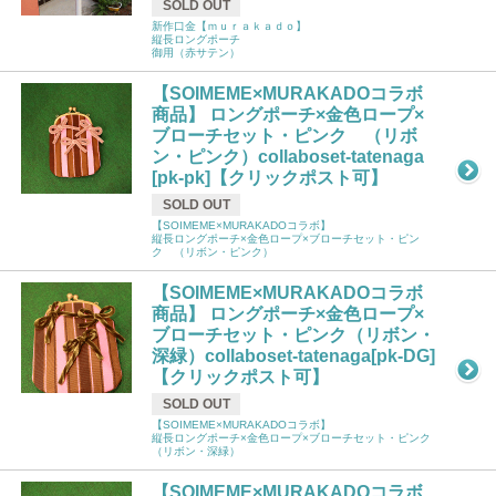
SOLD OUT
新作口金【ｍｕｒａｋａｄｏ】
縦長ロングポーチ
御用（赤サテン）
【SOIMEME×MURAKADOコラボ
商品】 ロングポーチ×金色ロープ×
ブローチセット・ピンク （リボ
ン・ピンク）collaboset-tatenaga
[pk-pk]【クリックポスト可】
SOLD OUT
【SOIMEME×MURAKADOコラボ】
縦長ロングポーチ×金色ロープ×ブローチセット・ピン
ク （リボン・ピンク）
【SOIMEME×MURAKADOコラボ
商品】 ロングポーチ×金色ロープ×
ブローチセット・ピンク（リボン・
深緑）collaboset-tatenaga[pk-DG]
【クリックポスト可】
SOLD OUT
【SOIMEME×MURAKADOコラボ】
縦長ロングポーチ×金色ロープ×ブローチセット・ピンク
（リボン・深緑）
【SOIMEME×MURAKADOコラボ