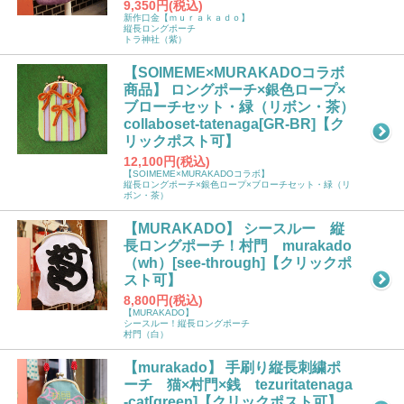
9,350円(税込)
新作口金【ｍｕｒａｋａｄｏ】
縦長ロングポーチ
トラ神社（紫）
【SOIMEME×MURAKADOコラボ
商品】 ロングポーチ×銀色ロープ×
ブローチセット・緑（リボン・茶）
collaboset-tatenaga[GR-BR]【ク
リックポスト可】
12,100円(税込)
【SOIMEME×MURAKADOコラボ】
縦長ロングポーチ×銀色ロープ×ブローチセット・緑（リ
ボン・茶）
【MURAKADO】 シースルー 縦
長ロングポーチ！村門 murakado
（wh）[see-through]【クリックポ
スト可】
8,800円(税込)
【MURAKADO】
シースルー！縦長ロングポーチ
村門（白）
【murakado】 手刷り縦長刺繍ポ
ーチ 猫×村門×銭 tezuritatenaga
-cat[green]【クリックポスト可】