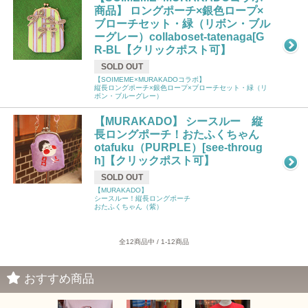
商品】 ロングポーチ×銀色ロープ×
ブローチセット・緑（リボン・ブル
ーグレー）collaboset-tatenaga[G
R-BL【クリックポスト可】
SOLD OUT
【SOIMEME×MURAKADOコラボ】
縦長ロングポーチ×銀色ロープ×ブローチセット・緑（リ
ボン・ブルーグレー）
【MURAKADO】 シースルー 縦
長ロングポーチ！おたふくちゃん
otafuku（PURPLE）[see-throug
h]【クリックポスト可】
SOLD OUT
【MURAKADO】
シースルー！縦長ロングポーチ
おたふくちゃん（紫）
全12商品中 / 1-12商品
おすすめ商品