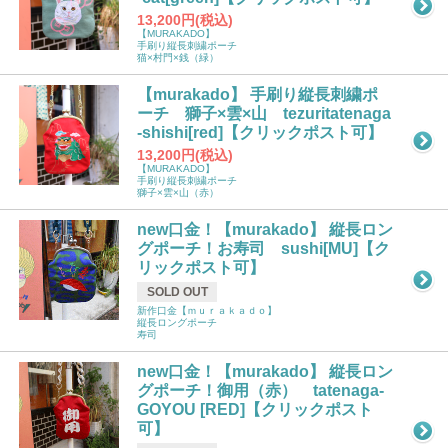
13,200円(税込)
【MURAKADO】
手刷り縦長刺繍ポーチ
猫×村門×銭（緑）
【murakado】 手刷り縦長刺繍ポ
ーチ 獅子×雲×山 tezuritatenaga
-shishi[red]【クリックポスト可】
13,200円(税込)
【MURAKADO】
手刷り縦長刺繍ポーチ
獅子×雲×山（赤）
new口金！【murakado】 縦長ロン
グポーチ！お寿司 sushi[MU]【ク
リックポスト可】
SOLD OUT
新作口金【ｍｕｒａｋａｄｏ】
縦長ロングポーチ
寿司
new口金！【murakado】 縦長ロン
グポーチ！御用（赤） tatenaga-
GOYOU [RED]【クリックポスト
可】