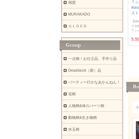
Ｔシ
雑貨
ik
スト
MURAKADO
【MU
ＵＬＯＣＯ
イカ
Ｔシ
5,
一点物！お仕立品、手作り品
Deadstock（新）品
パーティー行かなあかんねん！
花柄
人物柄&体のパーツ柄
動物柄&生き物柄
水玉柄