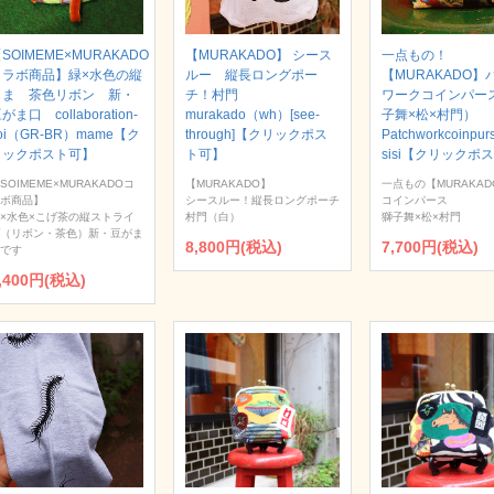
SOIMEME×MURAKADO
【MURAKADO】 シース
一点もの！
コラボ商品】緑×水色の縦
ルー 縦長ロングポー
【MURAKADO】
じま 茶色リボン 新・
チ！村門
ワークコインパー
がま口 collaboration-
murakado（wh）[see-
子舞×松×村門）
oi（GR-BR）mame【ク
through]【クリックポス
Patchworkcoinpur
リックポスト可】
ト可】
sisi【クリックポ
SOIMEME×MURAKADOコ
【MURAKADO】
一点もの【MURAKAD
ボ商品】
シースルー！縦長ロングポーチ
コインパース
×水色×こげ茶の縦ストライ
村門（白）
獅子舞×松×村門
（リボン・茶色）新・豆がま
8,800円(税込)
7,700円(税込)
です
,400円(税込)