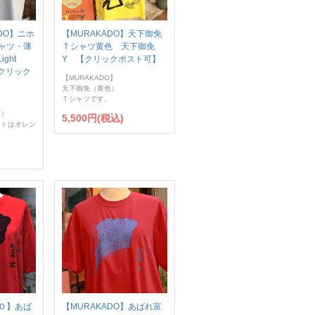
DO】ニホ
【MURAKADO】天下御免
ャツ・薄
Ｔシャツ黄色 天下御免
ight
Y 【クリックポスト可】
 【クリック
【MURAKADO】
天下御免（黄色）
Ｔシャツです。
灰）
5,500円(税込)
ントはオレン
Ｏ】あば
【MURAKADO】あばれ富