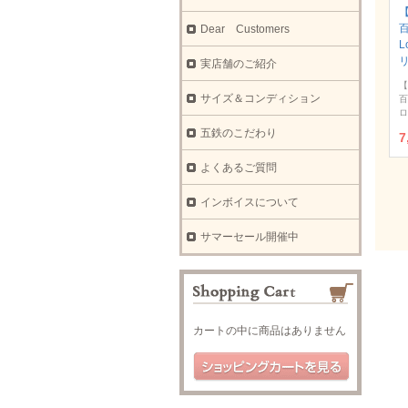
【
Dear Customers
L
実店舗のご紹介
【
サイズ＆コンディション
百
ロ
五鉄のこだわり
7
よくあるご質問
インボイスについて
サマーセール開催中
カートの中に商品はありません