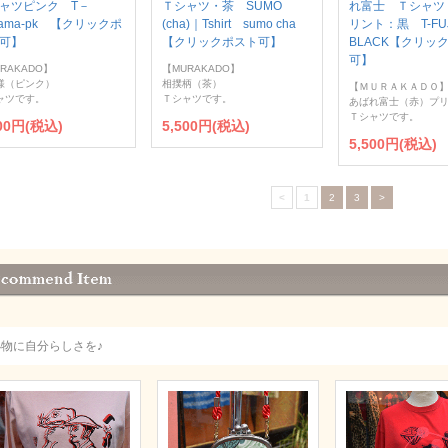
ャツピンク T－
Ｔシャツ・茶 SUMO
れ富士 Ｔシャツ
asama-pk 【クリックポ
(cha)｜Tshirt sumo cha
リント：黒 T-FUJ
可】
【クリックポスト可】
BLACK【クリッ
可】
RAKADO】
【MURAKADO】
様（ピンク）
相撲柄（茶）
【ＭＵＲＡＫＡＤＯ
ャツです。
Ｔシャツです。
あばれ富士（赤）プ
Ｔシャツです。
500円(税込)
5,500円(税込)
5,500円(税込)
<
1
2
3
>
小物に自分らしさを♪