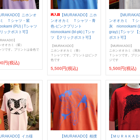
URAKADO】ニホンオ
【MURAKADO】ニホ
【MURAKA
カミ Ｔシャツ・紫
ンオオカミ Ｔシャツ・青
ンオオカミ Ｔシ
nookami (PU) | Tシャツ
色-ピンクプリント
灰 nionookami (L
リックポスト可】
nionookami (bl-pk) | Tシャ
gray) | Tシャツ
ツ 【クリックポスト可】
ポスト可】
RAKADO】
ンオオカミ（紫）
【MURAKADO】
【MURAKADO】
ャツです。プリントは金色で
ニホンオオカミ（青）
ニホンオオカミ（薄
Ｔシャツです。プリントはピンク
Ｔシャツです。プリ
色です
ジです
500円(税込)
5,500円(税込)
5,500円(税込)
URAKADO】イカ様
【MURAKADO】相撲
【ＭＵＲＡＫＡＤ