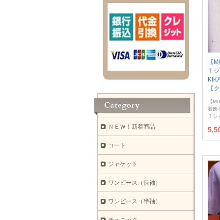
【M
Ｔ
KI
【ク
【MU
着飾
Ｔシ
ＮＥＷ！新着商品
5,
コート
ジャケット
ワンピース（長袖）
ワンピース（半袖）