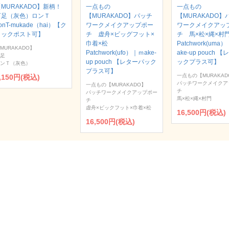
MURAKADO】新柄！
一点もの
一点もの
百足（灰色）ロンＴ
【MURAKADO】パッチ
【MURAKADO】
onT-mukade（hai）【ク
ワークメイクアップポー
ワークメイクアッ
リックポスト可】
チ 虚舟×ビッグフット×
チ 馬×松×縄×
巾着×松
Patchwork(uma
MURAKADO】
Patchwork(ufo）｜ｍake-
ake-up pouch 
足
up pouch 【レターパック
ックプラス可】
ンＴ（灰色）
プラス可】
一点もの【MURAKAD
,150円(税込)
パッチワークメイクア
一点もの【MURAKADO】
チ
パッチワークメイクアップポー
馬×松×縄×村門
チ
虚舟×ビックフット×巾着×松
16,500円(税込)
16,500円(税込)