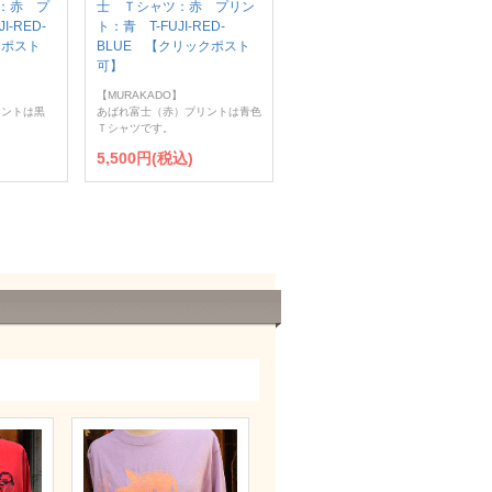
：赤 プ
士 Ｔシャツ：赤 プリン
I-RED-
ト：青 T-FUJI-RED-
クポスト
BLUE 【クリックポスト
可】
】
【MURAKADO】
リントは黒
あばれ富士（赤）プリントは青色
Ｔシャツです。
5,500円(税込)