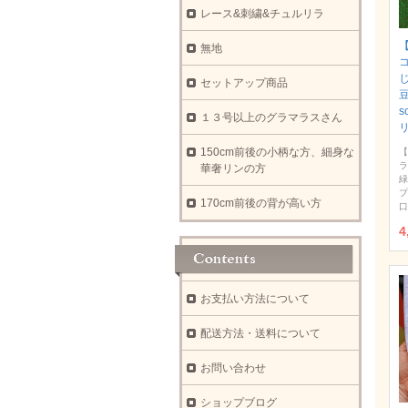
レース&刺繍&チュルリラ
【
無地
セットアップ商品
豆
s
１３号以上のグラマラスさん
150cm前後の小柄な方、細身な
【
ラ
華奢リンの方
緑
プ
170cm前後の背が高い方
口
4
お支払い方法について
配送方法・送料について
お問い合わせ
ショップブログ