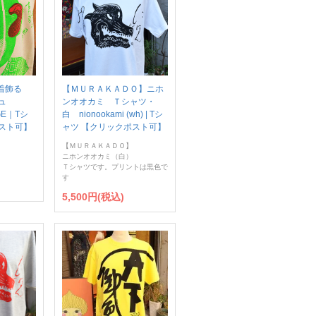
】着飾る
【ＭＵＲＡＫＡＤＯ】ニホ
ジュ
ンオオカミ Ｔシャツ・
GE｜Tシ
白 nionookami (wh) | Tシ
スト可】
ャツ 【クリックポスト可】
【ＭＵＲＡＫＡＤＯ】
ニホンオオカミ（白）
Ｔシャツです。プリントは黒色で
す
5,500円(税込)