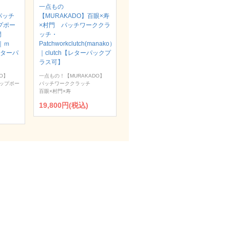
一点もの
パッチ
【MURAKADO】百眼×寿
プポー
×村門 パッチワーククラ
村門
ッチ・
）｜ｍ
Patchworkclutch(manako）
【レターパ
｜clutch【レターパックプ
ラス可】
O】
一点もの！【MURAKADO】
ップポー
パッチワーククラッチ
百眼×村門×寿
19,800円(税込)