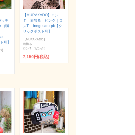
【MURAKADO】ロン
パッチ
Ｔ 着飾る ピンク｜ロ
ス（獅
ンT longt-saru-pk【ク
リックポスト可】
se-
【MURAKADO】
スト可】
着飾る
ロンＴ（ピンク）
O】
7,150円(税込)