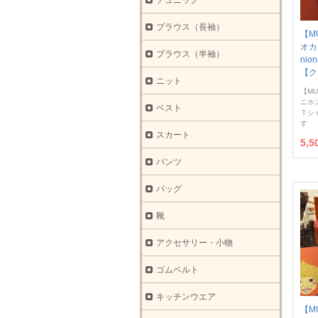
チュニック
ブラウス（長袖）
【M
オ
ブラウス（半袖）
nio
【ク
ニット
【MU
ニホ
ベスト
Ｔシ
す
スカート
5,
パンツ
バッグ
靴
アクセサリー・小物
ゴムベルト
キッチンウエア
【M