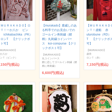
【ＭＵＲＡＫＡＤＯ】ロ
【murakado】鹿威しのあ
【ＭＵＲＡＫＡＤ
ンＴ！一か八か ピン
る料亭でのお見合いでの
ンＴ！虚船 赤
 ichikabachika（PK）
ゴールイン寿刺繍（鯉
uturobune（RD
｜ロンT 【クリックポ
柄）丸刺繍コインパー
T 【クリックポ
スト可】
ス koi-coinpurse 【クリ
可】
ックポスト可】
MURAKADO】
【MURAKADO】
か八か
虚舟
【MURAKADO】
ンＴ（ピンク）
ロンＴ（赤）
丸コインパース
鯉に恋してゴールイン刺繍（鯉
,150円(税込)
7,150円(税込)
柄に寿刺繍）
6,600円(税込)