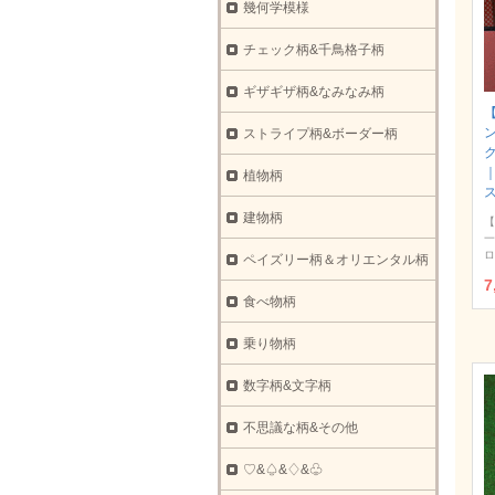
幾何学模様
チェック柄&千鳥格子柄
ギザギザ柄&なみなみ柄
ストライプ柄&ボーダー柄
ク
植物柄
建物柄
【
一
ロ
ペイズリー柄＆オリエンタル柄
7
食べ物柄
乗り物柄
数字柄&文字柄
不思議な柄&その他
♡&♤&♢&♧