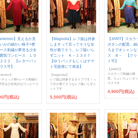
anlemon】見えるか見
【Magnolia】レフ版は持参
【JARIT】スカ
いかの細かい格子×襟
しますって言ってそうな女
ボタンの配置。細
ース刺繍が夢見る少女
性が着てそう、レフ版いら
ろまでオシャンな
囲気ワンピース ＬＯ
ずニット Ｋ－１３０７
ス Ｂ－ 【クリ
２２２ 【レターパッ
【ゆうパックもしくはヤマ
ト可】
ラス可】
ト宅急便にて発送】
【JARIT】
スカラップ刺繍の襟
nlemon】
【magnolia】
置。ちょいちょいオ
いチェック柄×レース刺繍の
レフ版は持参するタイプです！っ
ウスです
夢見る少女気分なワンピース
て方が着てそうなレフ版いらずニ
ットです
4,900円(税込)
900円(税込)
5,500円(税込)