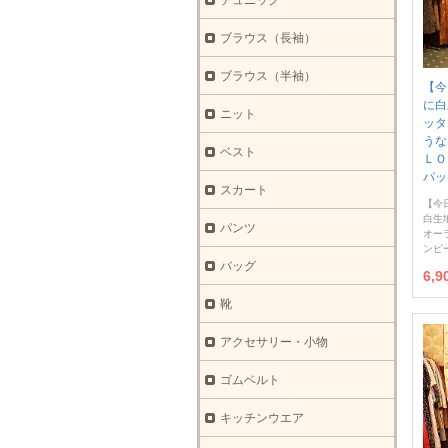
チュニック
ブラウス（長袖）
ブラウス（半袖）
【今
に白
ニット
ッタ
う
ベスト
ＬＯ
パッ
スカート
【今
白生
パンツ
オー
ンピ
バッグ
6,
靴
アクセサリー・小物
ゴムベルト
キッチンウエア