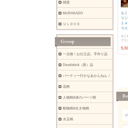
雑貨
もく
MURAKADO
リン
１４
ＵＬＯＣＯ
ラス
もく
プリ
5,
一点物！お仕立品、手作り品
Deadstock（新）品
パーティー行かなあかんねん！
花柄
人物柄&体のパーツ柄
動物柄&生き物柄
水玉柄