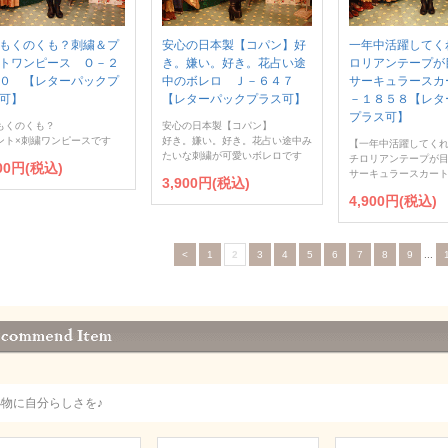
もくのくも？刺繍＆プ
安心の日本製【コパン】好
一年中活躍してく
トワンピース Ｏ－２
き。嫌い。好き。花占い途
ロリアンテープが
０ 【レターパックプ
中のボレロ Ｊ－６４７
サーキュラースカ
可】
【レターパックプラス可】
－１８５８【レタ
プラス可】
もくのくも？
安心の日本製【コパン】
ント×刺繍ワンピースです
好き。嫌い。好き。花占い途中み
【一年中活躍してく
たいな刺繍が可愛いボレロです
チロリアンテープが
500円(税込)
サーキュラースカー
3,900円(税込)
4,900円(税込)
<
1
2
3
4
5
6
7
8
9
...
小物に自分らしさを♪