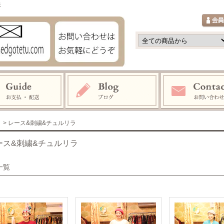
鉄
> レース&刺繍&チュルリラ
ース&刺繍&チュルリラ
一覧