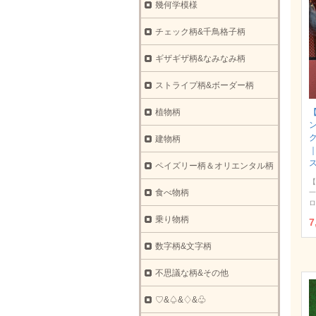
幾何学模様
チェック柄&千鳥格子柄
ギザギザ柄&なみなみ柄
ストライプ柄&ボーダー柄
植物柄
ク
建物柄
ペイズリー柄＆オリエンタル柄
【
食べ物柄
一
ロ
乗り物柄
7
数字柄&文字柄
不思議な柄&その他
♡&♤&♢&♧