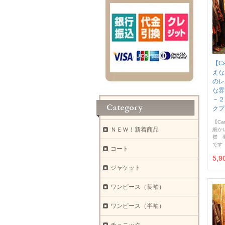
【C
えな
のレ
な雰
－２
クプ
【Ca
ＮＥＷ！新着商品
細か
襟 
です
コート
5,
ジャケット
ワンピース（長袖）
ワンピース（半袖）