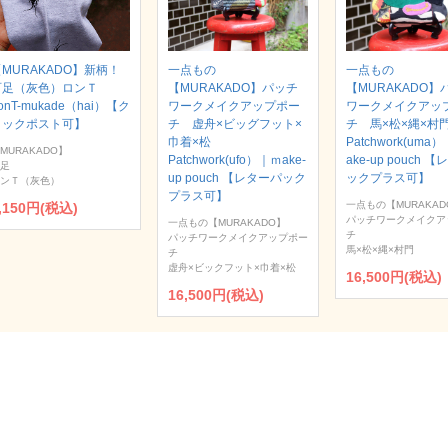
MURAKADO】新柄！
一点もの
一点もの
百足（灰色）ロンＴ
【MURAKADO】パッチ
【MURAKADO】
onT-mukade（hai）【ク
ワークメイクアップポー
ワークメイクアッ
リックポスト可】
チ 虚舟×ビッグフット×
チ 馬×松×縄×
巾着×松
Patchwork(uma
MURAKADO】
Patchwork(ufo）｜ｍake-
ake-up pouch 
足
up pouch 【レターパック
ックプラス可】
ンＴ（灰色）
プラス可】
一点もの【MURAKAD
,150円(税込)
パッチワークメイクア
一点もの【MURAKADO】
チ
パッチワークメイクアップポー
馬×松×縄×村門
チ
虚舟×ビックフット×巾着×松
16,500円(税込)
16,500円(税込)