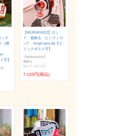
【MURAKADO】ロン
パッチ
Ｔ 着飾る ピンク｜ロ
ス（獅
ンT longt-saru-pk【ク
リックポスト可】
se-
【MURAKADO】
スト可】
着飾る
ロンＴ（ピンク）
O】
7,150円(税込)