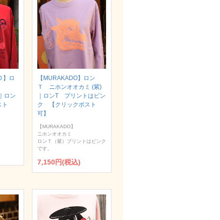
Ｏ】ロ
【MURAKADO】ロン
Ｔ ニホンオオカミ (紫)
）｜ロン
｜ロンT プリントはピン
スト
ク 【クリックポスト
可】
【MURAKADO】
ニホンオオカミ
ロンＴ（紫）プリントはピンク
です。
7,150円(税込)