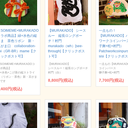
SOIMEME×MURAKADO
【MURAKADO】 シース
一点もの！
コラボ商品】緑×水色の縦
ルー 縦長ロングポー
【MURAKADO】
じま 茶色リボン 新・
チ！村門
ワークコインパー
がま口 collaboration-
murakado（wh）[see-
子舞×松×村門）
oi（GR-BR）mame【ク
through]【クリックポス
Patchworkcoinpur
リックポスト可】
ト可】
sisi【クリックポ
SOIMEME×MURAKADOコ
【MURAKADO】
一点もの【MURAKAD
ボ商品】
シースルー！縦長ロングポーチ
コインパース
×水色×こげ茶の縦ストライ
村門（白）
獅子舞×松×村門
（リボン・茶色）新・豆がま
8,800円(税込)
7,700円(税込)
です
,400円(税込)