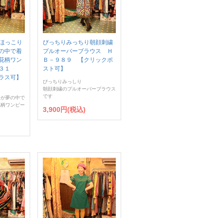
E】ほっこり
びっちりみっちり朝顔刺繍
の中で着
プルオーバーブラウス Ｈ
花柄ワン
Ｂ－９８９ 【クリックポ
１３１
スト可】
ラス可】
びっちりみっしり
朝顔刺繍のプルオーバーブラウス
です
子が夢の中で
花柄ワンピー
3,900円(税込)