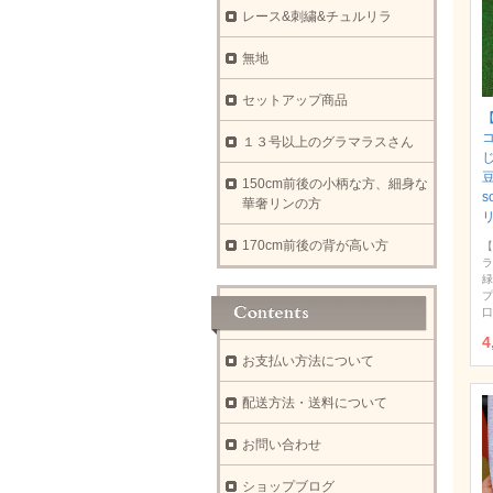
レース&刺繍&チュルリラ
無地
セットアップ商品
【
１３号以上のグラマラスさん
豆
150cm前後の小柄な方、細身な
s
華奢リンの方
170cm前後の背が高い方
【
ラ
緑
プ
口
4
お支払い方法について
配送方法・送料について
お問い合わせ
ショップブログ