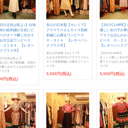
日の主役は私よ♪】白地
安心の日本製【カレリア】
【JULYCLAIR
糸の総刺繍が主役にピ
グラマラスさんサイズ花柄
優しい女の子が夢
リのオーラ醸し出せそ
刺繍に心躍るワンピース
てそうなほんわか
なお仕立品ワンピース
Ｏ－９１４ 【レターパッ
ピース Ｏ－２
－２１８４ 【レター
クプラス可】
【レターパックプ
クプラス可】
安心の日本製【カレリア】
【JULYCLAIRE】
わがままBODYのグラマラスさん
ほっこり優しい女の
日の主役は私よ♪】
サイズ花柄刺繍に心躍るワンピー
着てそうなほんわか
地に白い色で総刺繍。主役の
スです。
スです
ラ醸し出せそうなお仕立品ワ
ースです
5,500円(税込)
5,500円(税込)
900円(税込)