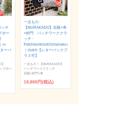
一点もの
パッチ
【MURAKADO】百眼×寿
プポー
×村門 パッチワーククラ
村門
ッチ・
）｜ｍ
Patchworkclutch(manako）
【レターパ
｜clutch【レターパックプ
ラス可】
O】
一点もの！【MURAKADO】
ップポー
パッチワーククラッチ
百眼×村門×寿
19,800円(税込)