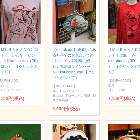
【ＭＵＲＡＫＡＤＯ】ロ
【murakado】鹿威しのあ
【ＭＵＲＡＫＡＤ
ンＴ！一か八か ピン
る料亭でのお見合いでの
ンＴ！虚船 赤
 ichikabachika（PK）
ゴールイン寿刺繍（鯉
uturobune（RD
｜ロンT 【クリックポ
柄）丸刺繍コインパー
T 【クリックポ
スト可】
ス koi-coinpurse 【クリ
可】
ックポスト可】
MURAKADO】
【MURAKADO】
か八か
虚舟
【MURAKADO】
ンＴ（ピンク）
ロンＴ（赤）
丸コインパース
鯉に恋してゴールイン刺繍（鯉
,150円(税込)
7,150円(税込)
柄に寿刺繍）
6,600円(税込)