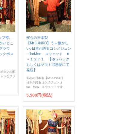
ラップ襟。
安心の日本製
かいとこ
【Mr.JUNKO】う～懐かし
ブラウ
い♪日本が誇るコシノジュン
ックポス
コforMen スウェット Ｋ
－１２７１ 【ゆうパック
もしくはヤマト宅急便にて
発送】
、ボタンの配
シャンなブラ
安心の日本製【Mr.JUNKO】
日本が誇るコシノジュンコ
for Men スウェットです
5,500円(税込)