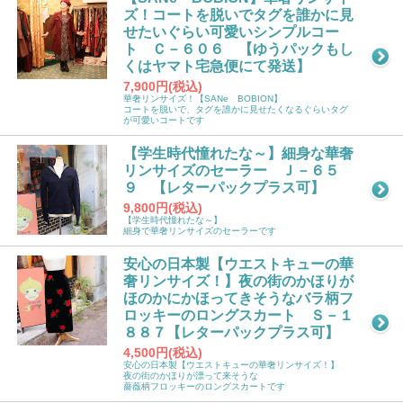
ズ！コートを脱いでタグを誰かに見
せたいぐらい可愛いシンプルコー
ト Ｃ－６０６ 【ゆうパックもし
くはヤマト宅急便にて発送】
7,900円(税込)
華奢リンサイズ！【SANe BOBION】
コートを脱いで、タグを誰かに見せたくなるぐらいタグ
が可愛いコートです
【学生時代憧れたな～】細身な華奢
リンサイズのセーラー Ｊ－６５
９ 【レターパックプラス可】
9,800円(税込)
【学生時代憧れたな～】
細身で華奢リンサイズのセーラーです
安心の日本製【ウエストキューの華
奢リンサイズ！】夜の街のかほりが
ほのかにかほってきそうなバラ柄フ
ロッキーのロングスカート Ｓ－１
８８７【レターパックプラス可】
4,500円(税込)
安心の日本製【ウエストキューの華奢リンサイズ！】
夜の街のかほりが漂って来そうな
薔薇柄フロッキーのロングスカートです