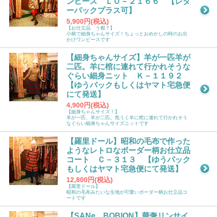
ンピース ＬＯ－２１６６ 【レタ
ーパックプラス可】
5,900円(税込)
【お仕立品 う都？】
小柄で細身ちゃんサイズ！ちょっとおめかしの時のお出
かけワンピースです
【細身ちゃんサイズ】羊が一匹羊が
二匹。羊に棺に連れて行かれそうな
ぐらい細身ニット Ｋ－１１９２
【ゆうパックもしくはヤマト宅急便
にて発送】
4,900円(税込)
【細身ちゃんサイズ！】
羊が一匹、羊が二匹。危うく羊に棺に連れて行かれそう
なぐらい細身ちゃんサイズニットです
【羅里ドール】昭和の毛布で作った
ようなレトロなボーダー柄お仕立品
コート Ｃ－３１３ 【ゆうパック
もしくはヤマト宅急便にて発送】
12,800円(税込)
【羅里ドール】
昭和の毛布みたいな生地が可愛いボーダー柄お仕立品コ
ートです
【SANe BOBION】華奢リンサイ