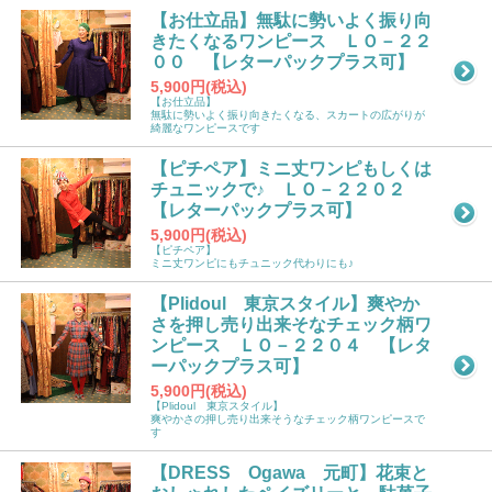
【お仕立品】無駄に勢いよく振り向
きたくなるワンピース ＬＯ－２２
００ 【レターパックプラス可】
5,900円(税込)
【お仕立品】
無駄に勢いよく振り向きたくなる、スカートの広がりが
綺麗なワンピースです
【ピチペア】ミニ丈ワンピもしくは
チュニックで♪ ＬＯ－２２０２
【レターパックプラス可】
5,900円(税込)
【ピチペア】
ミニ丈ワンピにもチュニック代わりにも♪
【Plidoul 東京スタイル】爽やか
さを押し売り出来そなチェック柄ワ
ンピース ＬＯ－２２０４ 【レタ
ーパックプラス可】
5,900円(税込)
【Plidoul 東京スタイル】
爽やかさの押し売り出来そうなチェック柄ワンピースで
す
【DRESS Ogawa 元町】花束と