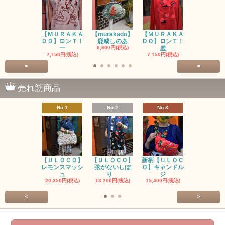
【ＭＵＲＡＫＡ
【murakado】
【ＭＵＲＡＫＡ
【MURAK
ＤＯ】ロンＴ！
鹿威しのあ
ＤＯ】ロンＴ！
O】ロンＴ
一
6,600円(税込)
虚
7,150円(税
7,150円(税込)
7,150円(税込)
<
>
売れ筋商品
No.1
No.2
No.3
No.4
【ＵＬＯＣＯ】
【ＵＬＯＣＯ】
新柄【ＵＬＯＣ
ＵＬＯＣＯ
レモンスマッシ
弦がないしぼ
Ｏ】キャンドル
ー毒（単色
ュ
り
ジ
カ
20,350円(税込)
13,200円(税込)
15,400円(税込)
37,400円(税
<
>