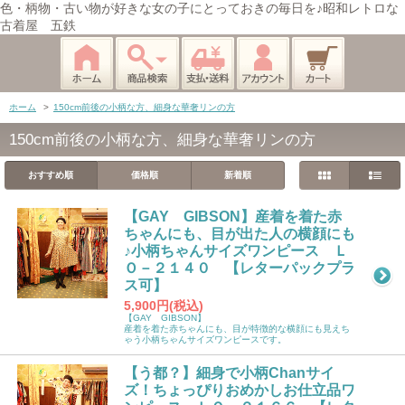
色・柄物・古い物が好きな女の子にとっておきの毎日を♪昭和レトロな
古着屋 五鉄
ホーム
>
150cm前後の小柄な方、細身な華奢リンの方
150cm前後の小柄な方、細身な華奢リンの方
おすすめ順
価格順
新着順
【GAY GIBSON】産着を着た赤
ちゃんにも、目が出た人の横顔にも
♪小柄ちゃんサイズワンピース Ｌ
Ｏ－２１４０ 【レターパックプラ
ス可】
5,900円(税込)
【GAY GIBSON】
産着を着た赤ちゃんにも、目が特徴的な横顔にも見えち
ゃう小柄ちゃんサイズワンピースです。
【う都？】細身で小柄Chanサイ
ズ！ちょっぴりおめかしお仕立品ワ