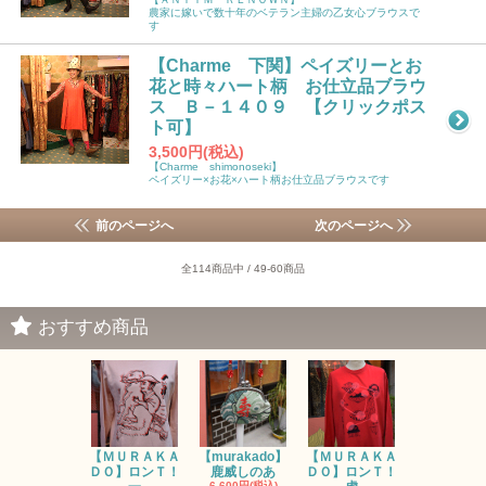
農家に嫁いで数十年のベテラン主婦の乙女心ブラウスで
す
【Charme 下関】ペイズリーとお
花と時々ハート柄 お仕立品ブラウ
ス Ｂ－１４０９ 【クリックポス
ト可】
3,500円(税込)
【Charme shimonoseki】
ペイズリー×お花×ハート柄お仕立品ブラウスです
前のページへ
次のページへ
全114商品中 / 49-60商品
おすすめ商品
【ＭＵＲＡＫＡ
【murakado】
【ＭＵＲＡＫＡ
【MURAK
ＤＯ】ロンＴ！
鹿威しのあ
ＤＯ】ロンＴ！
O】ロンＴ
6,600円(税込)
7,150円(税