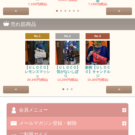
一
虚
7,150円(税込)
7,150円(税込)
<
>
売れ筋商品
No.1
No.2
No.3
No.4
【ＵＬＯＣＯ】
【ＵＬＯＣＯ】
新柄【ＵＬＯＣ
ＵＬＯＣＯ
レモンスマッシ
弦がないしぼ
Ｏ】キャンドル
ー毒（単色
ュ
り
ジ
カ
20,350円(税込)
13,200円(税込)
15,400円(税込)
37,400円(税
<
>
会員メニュー
メールマガジン登録・解除
ご利用ガイド