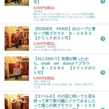
可】
4,900円(税込)
【Kalb】
晴れてくるとクルクル回しちゃう、ルンルン気分が漏れ
出ちゃうタイプの女の子がさしてそうなメルヘンな傘柄×
リボン柄ブラウスです。
【RODIER PARIS】白ロープと青
ロープ柄ブラウス Ｂ－２０９３
【クリックポスト可】
3,500円(税込)
【RODIER PARIS】
白ロープ×青ロープ柄ブラウスです
【ALLONS-Y】初雪が降ったか
ら、shall we dance？ブラウ
ス Ｂ－２０８４ 【クリックポス
ト可】
4,900円(税込)
【ALLONS-Ｙ】
今年も初雪が降ったわよ♪shall we dance？柄ブラウ
スです
【エペルネ】その辺に咲いてた花を
持って来て家の籠にイケてみました
って感じの柄ブラウス Ｂ－１２０