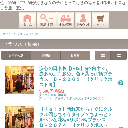
色・柄物・古い物が好きな女の子にとっておきの毎日を♪昭和レトロな
古着屋 五鉄
ホーム
>
ブラウス（長袖）
ブラウス（長袖）
おすすめ順
価格順
新着順
安心の日本製【IRIS】赤×白半々。
赤多め。白多め。色々葉っぱ柄ブラ
ウス Ｂ－２０６１ 【クリックポ
スト可】
3,500円(税込)
安心の日本製【IRIS】
赤×白半々。赤多め。白多めの葉っぱ柄ブラウスです
【Ｋａｌｂ】晴れ来たらすぐにクル
クル回しちゃうタイプ？ちょっとメ
ルヘンな花柄×リボン柄ブラウス
Ｂ－２０７４ 【クリックポスト