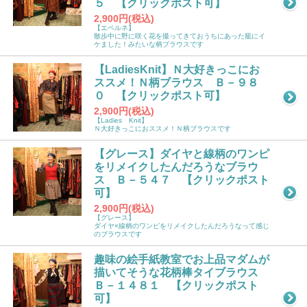
５ 【クリックポスト可】
2,900円(税込)
【エペルネ】
散歩中に野に咲く花を撮ってきておうちにあった籠にイ
ケました！みたいな柄ブラウスです
【LadiesKnit】Ｎ大好きっこにお
ススメ！Ｎ柄ブラウス Ｂ－９８
０ 【クリックポスト可】
2,900円(税込)
【Ladies Knit】
Ｎ大好きっこにおススメ！Ｎ柄ブラウスです
【グレース】ダイヤと線柄のワンピ
をリメイクしたんだろうなブラウ
ス Ｂ－５４７ 【クリックポスト
可】
2,900円(税込)
【グレース】
ダイヤ×線柄のワンピをリメイクしたんだろうなって感じ
のブラウスです
趣味の絵手紙教室でお上品マダムが
描いてそうな花柄棒タイブラウス
Ｂ－１４８１ 【クリックポスト
可】