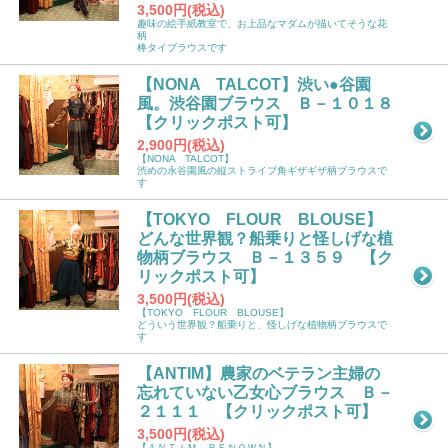
3,500円(税込)
趣味の絵手紙教室で、お上品なマダムが描いてそうな花
柄
棒タイブラウスです
【NONA TALCOT】渋い●谷園
風。渋谷園ブラウス Ｂ－１０１８
【クリックポスト可】
2,900円(税込)
【NONA TALCOT】
渋めの永谷園風の縦ストライプ角ギザギザ柄ブラウスで
す
【TOKYO FLOUR BLOUSE】
どんな世界観？船乗りと怪しげな植
物柄ブラウス Ｂ－１３５９ 【ク
リックポスト可】
3,500円(税込)
【TOKYO FLOUR BLOUSE】
どういう世界観？船乗りと、怪しげな植物柄ブラウスで
す
【ANTIM】農家のベテラン主婦の
忘れていない乙女心ブラウス Ｂ－
２１１１ 【クリックポスト可】
3,500円(税込)
【ＡＮＴＩＭ ＲＥＮＯＷＮ】