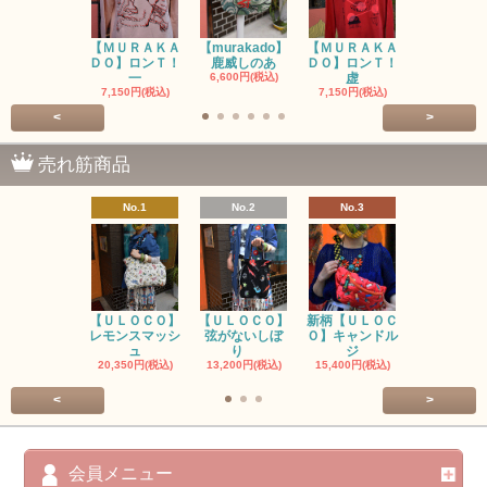
【ＭＵＲＡＫＡ
【murakado】
【ＭＵＲＡＫＡ
【MURAK
ＤＯ】ロンＴ！
鹿威しのあ
ＤＯ】ロンＴ！
O】ロンＴ
一
6,600円(税込)
虚
7,150円(税
7,150円(税込)
7,150円(税込)
<
>
売れ筋商品
No.1
No.2
No.3
No.4
【ＵＬＯＣＯ】
【ＵＬＯＣＯ】
新柄【ＵＬＯＣ
ＵＬＯＣＯ
レモンスマッシ
弦がないしぼ
Ｏ】キャンドル
ー毒（単色
ュ
り
ジ
カ
20,350円(税込)
13,200円(税込)
15,400円(税込)
37,400円(税
<
>
会員メニュー