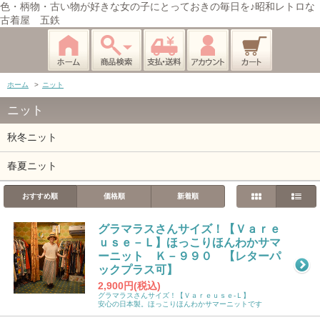
色・柄物・古い物が好きな女の子にとっておきの毎日を♪昭和レトロな
古着屋 五鉄
ホーム
>
ニット
ニット
秋冬ニット
春夏ニット
おすすめ順
価格順
新着順
グラマラスさんサイズ！【Ｖａｒｅ
ｕｓｅ－Ｌ】ほっこりほんわかサマ
ーニット Ｋ－９９０ 【レターパ
ックプラス可】
2,900円(税込)
グラマラスさんサイズ！【Ｖａｒｅｕｓｅ-Ｌ】
安心の日本製。ほっこりほんわかサマーニットです