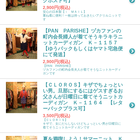
クポスト可】
2,900円(税込)
安心の日本製【ｉ ＭＡＩＬ】
重ね着に便利！一枚は持っておきたいアクリルニットで
す
【PAN PARISHE】ヅカファンの
町内会長婦人が着てそうキラキラニ
ットカーディガン Ｋ－１１５７
【ゆうパックもしくはヤマト宅急便
にて発送】
2,900円(税込)
【PAN PARISHE】
ヅカファンの町内会長夫人が着てそうなニットカーディ
ガンです
【ＣＬＯＲＯＳ】キザでちょっとい
い男。旦那にするにはゲスすぎるお
父さんが日曜日に着てそうニットカ
ーディガン Ｋ－１１６４ 【レタ
ーパックプラス可】
3,500円(税込)
【ＣＬＯＲＩＳ】
キザで、女にだらしないけどちょっといい男が日曜日に
着てそうニットカーディガンです
夏を満喫しよう！サマーニット Ｋ