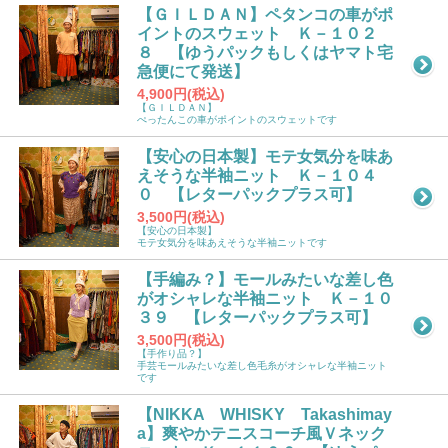
【ＧＩＬＤＡＮ】ペタンコの車がポ
イントのスウェット Ｋ－１０２
８ 【ゆうパックもしくはヤマト宅
急便にて発送】
4,900円(税込)
【ＧＩＬＤＡＮ】
ぺったんこの車がポイントのスウェットです
【安心の日本製】モテ女気分を味あ
えそうな半袖ニット Ｋ－１０４
０ 【レターパックプラス可】
3,500円(税込)
【安心の日本製】
モテ女気分を味あえそうな半袖ニットです
【手編み？】モールみたいな差し色
がオシャレな半袖ニット Ｋ－１０
３９ 【レターパックプラス可】
3,500円(税込)
【手作り品？】
手芸モールみたいな差し色毛糸がオシャレな半袖ニット
です
【NIKKA WHISKY Takashimay
a】爽やかテニスコーチ風Ｖネック