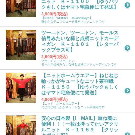
ニット Ｋ－１１００ 【ゆうパッ
クもしくはヤマト宅急便にて発送】
3,900円(税込)
【NIKKA WHISKY Takashimaya】
爽やかなテニスのコーチ風Ｖネックニットです
ツー―トン。ツー―トン。モールス
信号みたいな棒と点柄ニットカーデ
ィガン Ｋ－１１０１ 【レターパ
ックプラス可】
2,900円(税込)
ツー―トン。ツー―トン。
モールス信号みたいな棒と点柄ニットカーディガンです
【ニットホームウエアー】ねじねじ
輪っかがキュートなニット茶羽織
Ｋ－１１５０ 【ゆうパックもしく
はヤマト宅急便にて発送】
4,900円(税込)
【ニット ホームウエアー】
ねじねじ輪っかがキュートなニット茶羽織です
安心の日本製【i MAIL】重ね着に
便利！！！一枚は持ってたいアクリ
ルニット Ｋ－１１６９ 【クリッ