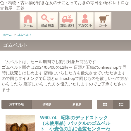
色・柄物・古い物が好きな女の子にとっておきの毎日を♪昭和レトロな
古着屋 五鉄
ホーム
>
ゴムベルト
ゴムベルト
ゴムベルトは、セール期間でも割引対象外商品です
ゴムベルト販売は2024/05/08の12時～ 店頭と五鉄のonlineshopで同
時に販売しはじめます 店頭にいらした方を優先させていただきます
ので同じタイミングで店頭とonlineshopで同じものを欲しいって方が
いらしたら 店頭にいらした方を優先いたしますのでご了承ください
ませ
おすすめ順
価格順
新着順
W60-74 昭和のデッドストック
（未使用品）バックルのゴムベル
ト 小麦色の肌に金髪センターわ