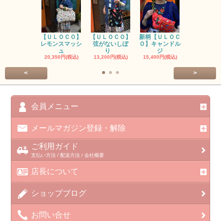
【ＵＬＯＣＯ】
【ＵＬＯＣＯ】
新柄【ＵＬＯＣ
ＵＬＯＣＯ
レモンスマッシ
弦がないしぼ
Ｏ】キャンドル
ー毒（単色
ュ
り
ジ
カ
20,350円(税込)
13,200円(税込)
15,400円(税込)
37,400円(税
<
>
会員メニュー
メールマガジン登録・解除
ご利用ガイド
支払い方法 / 配送方法 / 会社概要
店長について
ショップブログ
お問い合せ