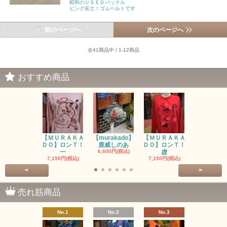
昭和のＵＳＥＤバックル
ピンク富士！ゴムベルトです
前のページへ
次のページへ
全41商品中 / 1-12商品
おすすめ商品
【ＭＵＲＡＫＡ
【murakado】
【ＭＵＲＡＫＡ
【MURAK
ＤＯ】ロンＴ！
鹿威しのあ
ＤＯ】ロンＴ！
O】ロンＴ
一
6,600円(税込)
虚
7,150円(税
7,150円(税込)
7,150円(税込)
<
>
売れ筋商品
No.1
No.2
No.3
No.4