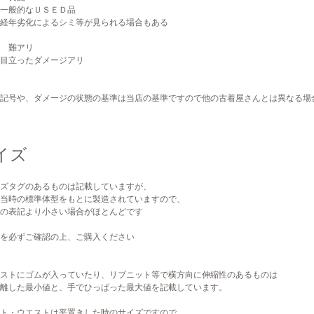
的なＵＳＥＤ品
劣化によるシミ等が見られる場合もある
 難アリ
ったダメージアリ
記号や、ダメージの状態の基準は当店の基準ですので他の古着屋さんとは異なる場
イズ
ズタグのあるものは記載していますが、
当時の標準体型をもとに製造されていますので、
の表記より小さい場合がほとんどです
を必ずご確認の上、ご購入ください
ストにゴムが入っていたり、リブニット等で横方向に伸縮性のあるものは
離した最小値と、手でひっぱった最大値を記載しています。
ト・ウエストは平置きした時のサイズですので、