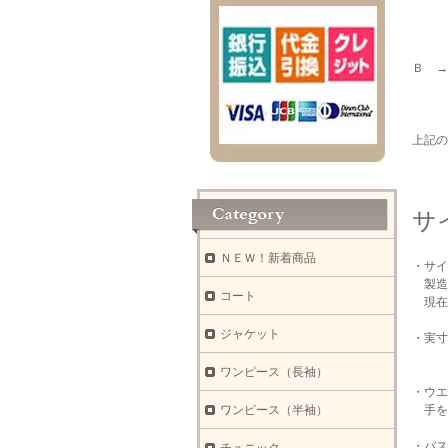
一般
経年
Ｂ →
目立
上記の
サ
ＮＥＷ！新着商品
・サイ
製造
コート
現在
ジャケット
・実寸
ワンピース（長袖）
・ウエ
ワンピース（半袖）
手を
・バス