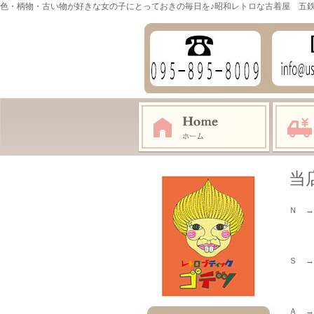
色・柄物・古い物が好きな女の子にとっておきの毎日を♪昭和レトロな古着屋 五
当
Ｎ →
当時
未使
Ｓ →
デッ
また
Ａ →