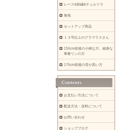
レース&刺繍&チュルリラ
無地
セットアップ商品
１３号以上のグラマラスさん
150cm前後の小柄な方、細身な
華奢リンの方
170cm前後の背が高い方
お支払い方法について
配送方法・送料について
お問い合わせ
ショップブログ