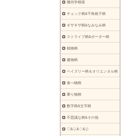
幾何学模様
チェック柄&千鳥格子柄
ギザギザ柄&なみなみ柄
ストライプ柄&ボーダー柄
植物柄
建物柄
ペイズリー柄＆オリエンタル柄
食べ物柄
乗り物柄
数字柄&文字柄
不思議な柄&その他
♡&♤&♢&♧