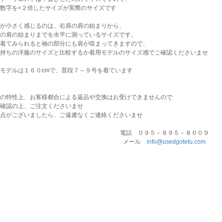
数字を×２倍したサイズが実際のサイズです
が小さく感じるのは、右肩の肩の始まりから、
の肩の始まりまでを水平に測っているサイズです。
着てみられると袖の部分にも肩が収まってきますので、
持ちの洋服のサイズと比較するか着用モデルのサイズ感でご確認くださいませ
モデルは１６０cmで、普段７～９号を着ています
の特性上、お客様都合による返品や交換はお受けできませんので
確認の上、ご注文くださいませ
点がございましたら、ご遠慮なくご連絡くださいませ
電話 ０９５－８９５－８００９
メール
info@usedgotetu.com