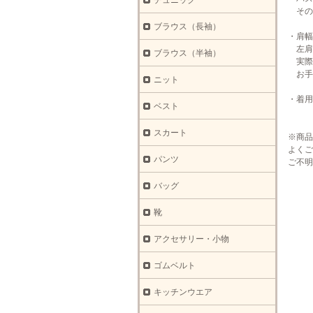
チュニック
その
ブラウス（長袖）
・肩幅
左肩
ブラウス（半袖）
実際
お手
ニット
・着用
ベスト
スカート
※商品
よくご
パンツ
ご不明
バッグ
靴
アクセサリー・小物
ゴムベルト
キッチンウエア