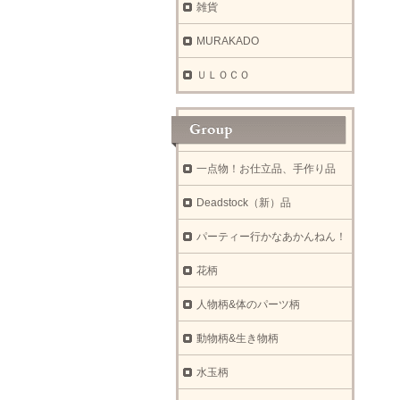
雑貨
MURAKADO
ＵＬＯＣＯ
一点物！お仕立品、手作り品
Deadstock（新）品
パーティー行かなあかんねん！
花柄
人物柄&体のパーツ柄
動物柄&生き物柄
水玉柄