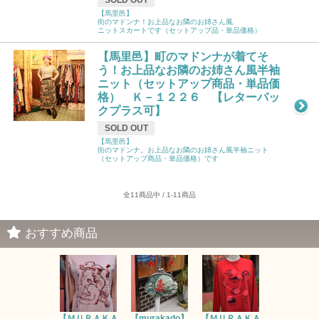
SOLD OUT
【馬里邑】
街のマドンナ！お上品なお隣のお姉さん風
ニットスカートです（セットアップ品・単品価格）
【馬里邑】町のマドンナが着てそ
う！お上品なお隣のお姉さん風半袖
ニット（セットアップ商品・単品価
格） Ｋ－１２２６ 【レターパッ
クプラス可】
SOLD OUT
【馬里邑】
街のマドンナ。お上品なお隣のお姉さん風半袖ニット
（セットアップ商品・単品価格）です
全11商品中 / 1-11商品
おすすめ商品
【ＭＵＲＡＫＡ
【murakado】
【ＭＵＲＡＫＡ
【MURAK