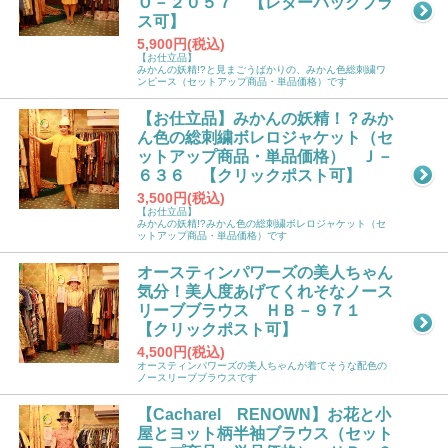
Ｏ－２０５７ 【レターパックプラ
ス可】
5,900円(税込)
【お仕立品】
みかんの妖精!?と見まごうばかりの、みかん色総刺繍ワ
ンピース（セットアップ商品・単品価格）です
【お仕立品】みかんの妖精！？みか
ん色の総刺繍ボレロジャケット（セ
ットアップ商品・単品価格） Ｊ－
６３６ 【クリックポスト可】
3,500円(税込)
【お仕立品】
みかんの妖精!?みかん色の総刺繍ボレロジャケット（セ
ットアップ商品・単品価格）です
オースティンパワーズの美人ちゃん
気分！美人度あげてくれそなノース
リーブブラウス ＨＢ－９７１
【クリックポスト可】
4,500円(税込)
オースティンパワーズの美人ちゃんが着てそうな配色の
ノースリーブブラウスです
【Cacharel RENOWN】お花と小
屋とヨット柄半袖ブラウス（セット