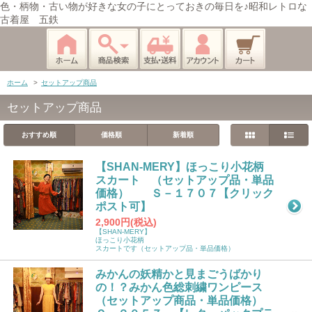
色・柄物・古い物が好きな女の子にとっておきの毎日を♪昭和レトロな
古着屋 五鉄
ホーム
>
セットアップ商品
セットアップ商品
おすすめ順
価格順
新着順
【SHAN-MERY】ほっこり小花柄
スカート （セットアップ品・単品
価格） Ｓ－１７０７【クリック
ポスト可】
2,900円(税込)
【SHAN-MERY】
ほっこり小花柄
スカートです（セットアップ品・単品価格）
みかんの妖精かと見まごうばかり
の！？みかん色総刺繍ワンピース
（セットアップ商品・単品価格）