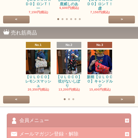
ＤＯ】ロンＴ！
鹿威しのあ
ＤＯ】ロンＴ！
O】ロンＴ
一
6,600円(税込)
虚
7,150円(税
7,150円(税込)
7,150円(税込)
<
>
売れ筋商品
No.1
No.2
No.3
No.4
【ＵＬＯＣＯ】
【ＵＬＯＣＯ】
新柄【ＵＬＯＣ
ＵＬＯＣＯ
レモンスマッシ
弦がないしぼ
Ｏ】キャンドル
ー毒（単色
ュ
り
ジ
カ
20,350円(税込)
13,200円(税込)
15,400円(税込)
37,400円(税
<
>
会員メニュー
メールマガジン登録・解除