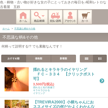
色・柄物・古い物が好きな女の子にとっておきの毎日を♪昭和レトロな
古着屋 五鉄
ホーム
>
不思議な柄&その他
不思議な柄&その他
何柄って説明する!? でも素敵なんです！
おすすめ順
価格順
新着順
揺れるとキラキラのイヤリング
ＦＣ－３３４ 【クリックポスト
可】
3,500円(税込)
揺れると光の加減で
キラキラひかる
イヤリング
【TREVIRA2000】小柄ちゃんにお
ススメサイズの何だかよくわかんな