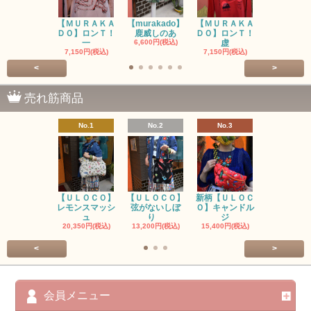
【ＭＵＲＡＫＡ
【murakado】
【ＭＵＲＡＫＡ
【MURAK
ＤＯ】ロンＴ！
鹿威しのあ
ＤＯ】ロンＴ！
O】ロンＴ
一
6,600円(税込)
虚
7,150円(税
7,150円(税込)
7,150円(税込)
<
>
売れ筋商品
No.1
No.2
No.3
No.4
【ＵＬＯＣＯ】
【ＵＬＯＣＯ】
新柄【ＵＬＯＣ
ＵＬＯＣＯ
レモンスマッシ
弦がないしぼ
Ｏ】キャンドル
ー毒（単色
ュ
り
ジ
カ
20,350円(税込)
13,200円(税込)
15,400円(税込)
37,400円(税
<
>
会員メニュー