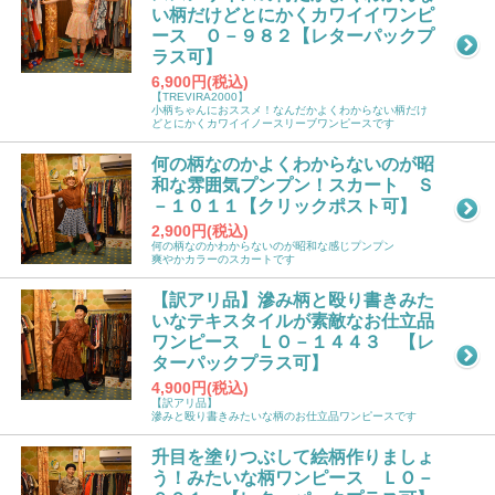
い柄だけどとにかくカワイイワンピ
ース Ｏ－９８２【レターパックプ
ラス可】
6,900円(税込)
【TREVIRA2000】
小柄ちゃんにおススメ！なんだかよくわからない柄だけ
どとにかくカワイイノースリーブワンピースです
何の柄なのかよくわからないのが昭
和な雰囲気プンプン！スカート Ｓ
－１０１１【クリックポスト可】
2,900円(税込)
何の柄なのかわからないのが昭和な感じプンプン
爽やかカラーのスカートです
【訳アリ品】滲み柄と殴り書きみた
いなテキスタイルが素敵なお仕立品
ワンピース ＬＯ－１４４３ 【レ
ターパックプラス可】
4,900円(税込)
【訳アリ品】
滲みと殴り書きみたいな柄のお仕立品ワンピースです
升目を塗りつぶして絵柄作りましょ
う！みたいな柄ワンピース ＬＯ－