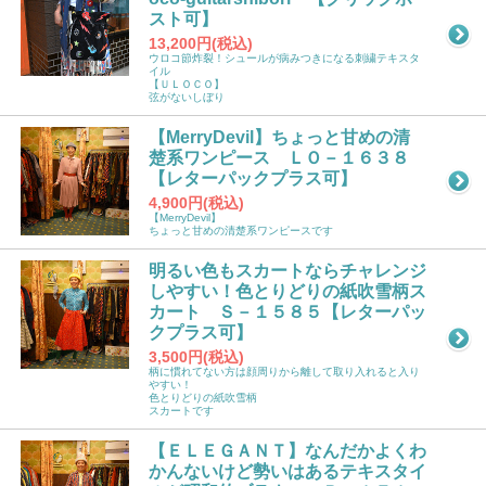
スト可】
13,200円(税込)
ウロコ節炸裂！シュールが病みつきになる刺繍テキスタ
イル
【ＵＬＯＣＯ】
弦がないしぼり
【MerryDevil】ちょっと甘めの清
楚系ワンピース ＬＯ－１６３８
【レターパックプラス可】
4,900円(税込)
【MerryDevil】
ちょっと甘めの清楚系ワンピースです
明るい色もスカートならチャレンジ
しやすい！色とりどりの紙吹雪柄ス
カート Ｓ－１５８５【レターパッ
クプラス可】
3,500円(税込)
柄に慣れてない方は顔周りから離して取り入れると入り
やすい！
色とりどりの紙吹雪柄
スカートです
【ＥＬＥＧＡＮＴ】なんだかよくわ
かんないけど勢いはあるテキスタイ