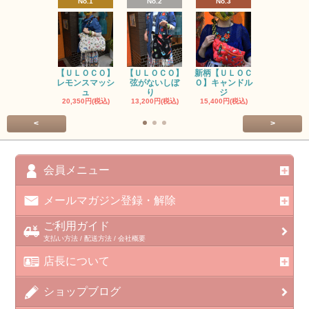
No.1
No.2
No.3
No.4
【ＵＬＯＣＯ】
【ＵＬＯＣＯ】
新柄【ＵＬＯＣ
ＵＬＯＣＯ
レモンスマッシ
弦がないしぼ
Ｏ】キャンドル
ー毒（単色
ュ
り
ジ
カ
20,350円(税込)
13,200円(税込)
15,400円(税込)
37,400円(税
<
>
会員メニュー
メールマガジン登録・解除
ご利用ガイド
支払い方法 / 配送方法 / 会社概要
店長について
ショップブログ