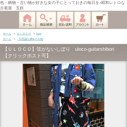
色・柄物・古い物が好きな女の子にとっておきの毎日を♪昭和レトロな
古着屋 五鉄
ホーム
>
ＵＬＯＣＯ
>
bag
ホーム
>
不思議な柄&その他
【ＵＬＯＣＯ】弦がないしぼり uloco-guitarshibori
【クリックポスト可】