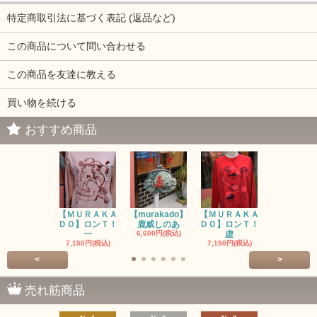
特定商取引法に基づく表記 (返品など)
この商品について問い合わせる
この商品を友達に教える
買い物を続ける
おすすめ商品
【ＭＵＲＡＫＡ
【murakado】
【ＭＵＲＡＫＡ
【MURAK
ＤＯ】ロンＴ！
鹿威しのあ
ＤＯ】ロンＴ！
O】ロンＴ
一
6,600円(税込)
虚
7,150円(税
7,150円(税込)
7,150円(税込)
<
>
売れ筋商品