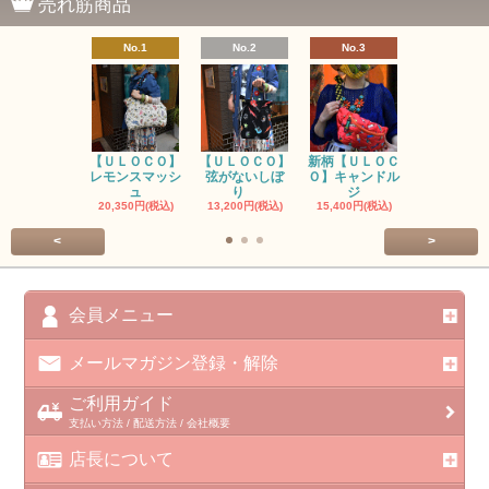
売れ筋商品
No.1
No.2
No.3
No.4
【ＵＬＯＣＯ】
【ＵＬＯＣＯ】
新柄【ＵＬＯＣ
ＵＬＯＣＯ
レモンスマッシ
弦がないしぼ
Ｏ】キャンドル
ー毒（単色
ュ
り
ジ
カ
20,350円(税込)
13,200円(税込)
15,400円(税込)
37,400円(税
<
>
会員メニュー
メールマガジン登録・解除
ご利用ガイド
支払い方法 / 配送方法 / 会社概要
店長について