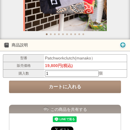
商品説明
Patchworkclutch(manako）
型番
19,800円(税込)
販売価格
個
購入数
この商品を共有する