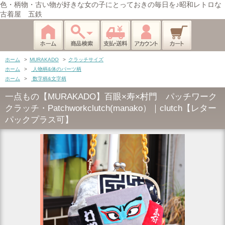
色・柄物・古い物が好きな女の子にとっておきの毎日を♪昭和レトロな
古着屋 五鉄
ホーム
>
MURAKADO
>
クラッチサイズ
ホーム
>
人物柄&体のパーツ柄
ホーム
>
数字柄&文字柄
一点もの【MURAKADO】百眼×寿×村門 パッチワーク
クラッチ・Patchworkclutch(manako）｜clutch【レター
パックプラス可】