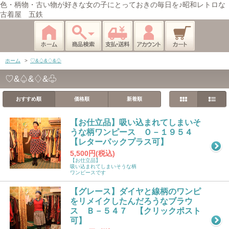
色・柄物・古い物が好きな女の子にとっておきの毎日を♪昭和レトロな
古着屋 五鉄
ホーム
>
♡&♤&♢&♧
♡&♤&♢&♧
おすすめ順
価格順
新着順
【お仕立品】吸い込まれてしまいそ
うな柄ワンピース Ｏ－１９５４
【レターパックプラス可】
5,500円(税込)
【お仕立品】
吸い込まれてしまいそうな柄
ワンピースです
【グレース】ダイヤと線柄のワンピ
をリメイクしたんだろうなブラウ
ス Ｂ－５４７ 【クリックポスト
可】