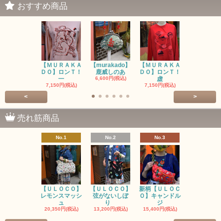
おすすめ商品
【ＭＵＲＡＫＡ
【murakado】
【ＭＵＲＡＫＡ
【MURAK
ＤＯ】ロンＴ！
鹿威しのあ
ＤＯ】ロンＴ！
O】ロンＴ
一
6,600円(税込)
虚
7,150円(税
7,150円(税込)
7,150円(税込)
<
>
売れ筋商品
No.1
No.2
No.3
No.4
【ＵＬＯＣＯ】
【ＵＬＯＣＯ】
新柄【ＵＬＯＣ
ＵＬＯＣＯ
レモンスマッシ
弦がないしぼ
Ｏ】キャンドル
ー毒（単色
ュ
り
ジ
カ
20,350円(税込)
13,200円(税込)
15,400円(税込)
37,400円(税