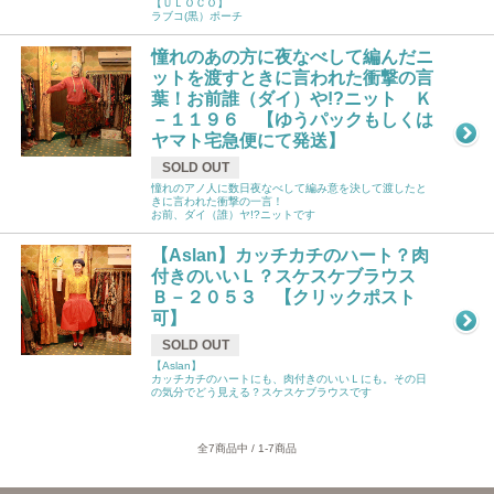
【ＵＬＯＣＯ】
ラブコ(黒）ポーチ
憧れのあの方に夜なべして編んだニ
ットを渡すときに言われた衝撃の言
葉！お前誰（ダイ）や!?ニット Ｋ
－１１９６ 【ゆうパックもしくは
ヤマト宅急便にて発送】
SOLD OUT
憧れのアノ人に数日夜なべして編み意を決して渡したと
きに言われた衝撃の一言！
お前、ダイ（誰）ヤ!?ニットです
【Aslan】カッチカチのハート？肉
付きのいいＬ？スケスケブラウス
Ｂ－２０５３ 【クリックポスト
可】
SOLD OUT
【Aslan】
カッチカチのハートにも、肉付きのいいＬにも。その日
の気分でどう見える？スケスケブラウスです
全7商品中 / 1-7商品