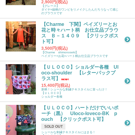
2,900円(税込)
【グレース】
ダイヤ×線柄のワンピをリメイクしたんだろうなって感じ
のブラウスです
【Charme 下関】ペイズリーとお
花と時々ハート柄 お仕立品ブラウ
ス Ｂ－１４０９ 【クリックポス
ト可】
3,500円(税込)
【Charme shimonoseki】
ペイズリー×お花×ハート柄お仕立品ブラウスです
【ＵＬＯＣＯ】ショルダー各種 Ul
oco-shoulder 【レターパックプ
ラス可】
15,400円(税込)
新柄！シュールな刺繍テキスタイルに首ったけ！
【ＵＬＯＣＯ】
ショルダー各種
【ＵＬＯＣＯ】ハートだけでいいポ
ーチ（黒） Uloco-loveco-BK p
ouch 【クリックポスト可】
SOLD OUT
シュールな刺繍テキスタイルにはまる！