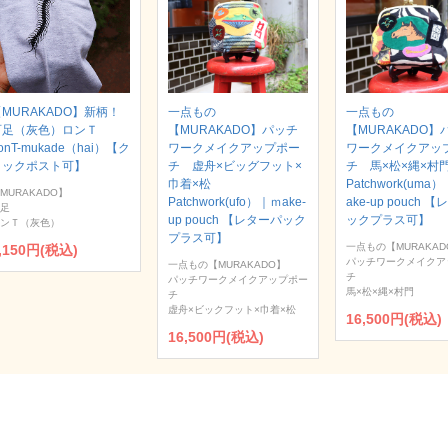
MURAKADO】新柄！
一点もの
一点もの
百足（灰色）ロンＴ
【MURAKADO】パッチ
【MURAKADO】
onT-mukade（hai）【ク
ワークメイクアップポー
ワークメイクアッ
リックポスト可】
チ 虚舟×ビッグフット×
チ 馬×松×縄×
巾着×松
Patchwork(uma
MURAKADO】
Patchwork(ufo）｜ｍake-
ake-up pouch 
足
up pouch 【レターパック
ックプラス可】
ンＴ（灰色）
プラス可】
一点もの【MURAKAD
,150円(税込)
パッチワークメイクア
一点もの【MURAKADO】
チ
パッチワークメイクアップポー
馬×松×縄×村門
チ
虚舟×ビックフット×巾着×松
16,500円(税込)
16,500円(税込)