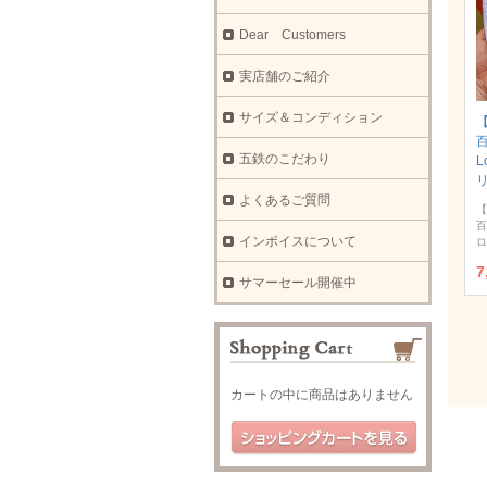
Dear Customers
実店舗のご紹介
サイズ＆コンディション
【
五鉄のこだわり
L
よくあるご質問
【
百
インボイスについて
ロ
7
サマーセール開催中
カートの中に商品はありません