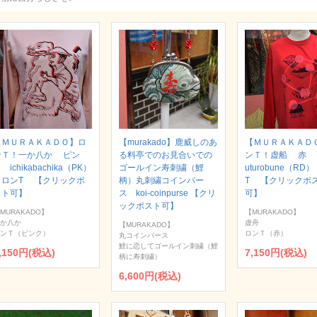
【ＭＵＲＡＫＡＤＯ】ロ
【murakado】鹿威しのあ
【ＭＵＲＡＫＡＤ
ンＴ！一か八か ピン
る料亭でのお見合いでの
ンＴ！虚船 赤
 ichikabachika（PK）
ゴールイン寿刺繍（鯉
uturobune（RD
｜ロンT 【クリックポ
柄）丸刺繍コインパー
T 【クリックポ
スト可】
ス koi-coinpurse 【クリ
可】
ックポスト可】
MURAKADO】
【MURAKADO】
か八か
虚舟
【MURAKADO】
ンＴ（ピンク）
ロンＴ（赤）
丸コインパース
鯉に恋してゴールイン刺繍（鯉
,150円(税込)
7,150円(税込)
柄に寿刺繍）
6,600円(税込)