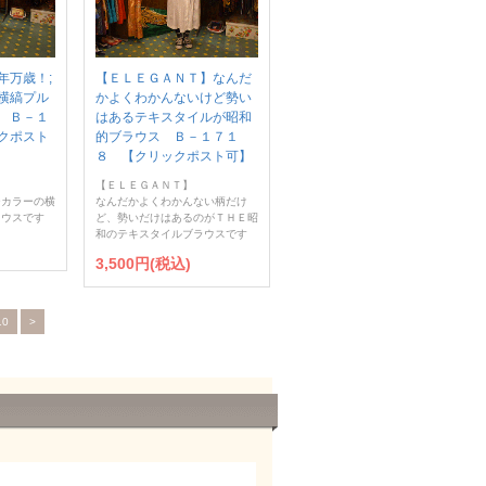
年万歳！;
【ＥＬＥＧＡＮＴ】なんだ
横縞プル
かよくわかんないけど勢い
 Ｂ－１
はあるテキスタイルが昭和
クポスト
的ブラウス Ｂ－１７１
８ 【クリックポスト可】
【ＥＬＥＧＡＮＴ】
ーカラーの横
なんだかよくわかんない柄だけ
ラウスです
ど、勢いだけはあるのがＴＨＥ昭
和のテキスタイルブラウスです
3,500円(税込)
10
>