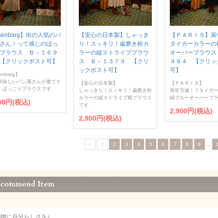
senbarg】街の人気のパ
【安心の日本製】しゃっき
【ＰＡＲＩＳ】寅
さん！って感じのほっ
り！スッキリ！歯磨き粉カ
タイガーカラーの
ブラウス Ｂ－１６９
ラーの縦ストライプブラウ
オーバーブラウス
【クリックポスト可】
ス Ｂ－１３７９ 【クリ
４６４ 【クリッ
ックポスト可】
可】
enbarg】
美味しいパン屋さんが着てそ
【安心の日本製】
【ＰＡＲＩＳ】
、ほっこりブラウスです
しゃっきり！スッキリ！歯磨き粉
寅年万歳！？タイガ
カラーの縦ストライプ柄ブラウス
縞プルーオーバーブ
900円(税込)
です
2,900円(税込)
2,900円(税込)
<
1
2
3
4
5
6
7
8
9
...
小物に自分らしさを♪