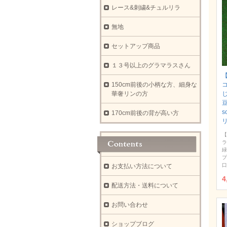
レース&刺繍&チュルリラ
無地
セットアップ商品
１３号以上のグラマラスさん
【
150cm前後の小柄な方、細身な
華奢リンの方
豆
s
170cm前後の背が高い方
【
ラ
緑
プ
口
お支払い方法について
4
配送方法・送料について
お問い合わせ
ショップブログ