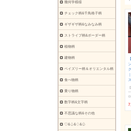
幾何学模様
チェック柄&千鳥格子柄
ギザギザ柄&なみなみ柄
ストライプ柄&ボーダー柄
植物柄
建物柄
ペイズリー柄＆オリエンタル柄
ク
食べ物柄
【
乗り物柄
一
ロ
数字柄&文字柄
7
不思議な柄&その他
♡&♤&♢&♧