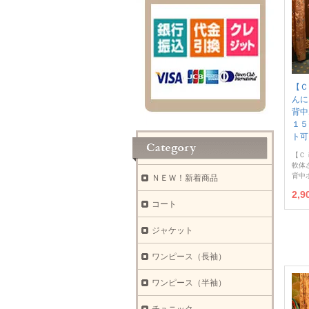
【Ｃ
んに
背中
１５
ト可
【Ｃ
軟体
背中
ＮＥＷ！新着商品
2,
コート
ジャケット
ワンピース（長袖）
ワンピース（半袖）