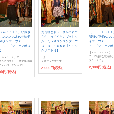
ｉｍａｂｌｅ】軟体さ
お花柄とドット柄がこれで
【ＦＥＬＩＣＩＡ
おススメの木の年輪柄
もか！ってぐらいびっしり
昭和な花柄のスケ
ボタンブラウス Ｂ－
入った長袖スケスケブラウ
イブラウス Ｂ－
２９ 【クリックポス
ス Ｂ－１５９８【クリッ
６ 【クリックポ
】
クポスト可】
【ＦＥＬＩＣＩＡ】
ＴＨＥ昭和な花柄棒
ｉｍａｂｌｅ】の
【】
ブラウスです
さんにおススメ！木の年輪柄
長袖ブラウスです
ボタンのブラウスです
2,900円(税込)
2,900円(税込)
900円(税込)