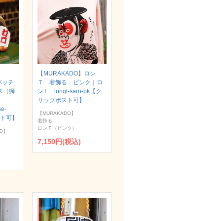
【MURAKADO】ロン
パッチ
Ｔ 着飾る ピンク｜ロ
ス（獅
ンT longt-saru-pk【ク
リックポスト可】
se-
【MURAKADO】
スト可】
着飾る
ロンＴ（ピンク）
O】
7,150円(税込)