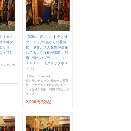
】Ｔｈｅ
【Miss Sharaku】襟と袖
スケ棒タ
のチェック×裾からの菖蒲
１５４
柄 少女と大人女性が混在
スト可】
してるような柄が素敵 羽
織で着たいブラウス Ｂ－
１６１５ 【クリックポス
タイスケスケ
ト可】
【Miss Sharaku】
襟と袖のチェック×裾からの菖蒲
柄 少女と大人女性が混在してる
ような柄が素敵 羽織で着たいブ
ラウス
2,900円(税込)