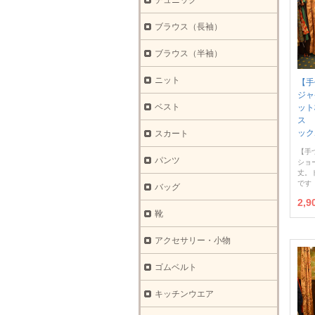
チュニック
ブラウス（長袖）
ブラウス（半袖）
ニット
【手
ジャ
ベスト
ット
ス 
ック
スカート
【手
パンツ
ショ
丈。
です
バッグ
2,
靴
アクセサリー・小物
ゴムベルト
キッチンウエア