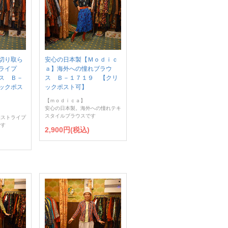
切り取ら
安心の日本製【Ｍｏｄｉｃ
ライプ
ａ】海外への憧れブラウ
ス Ｂ－
ス Ｂ－１７１９ 【クリ
ックポス
ックポスト可】
【ｍｏｄｉｃａ】
安心の日本製。海外への憧れテキ
スタイルブラウスです
縦ストライプ
です
2,900円(税込)