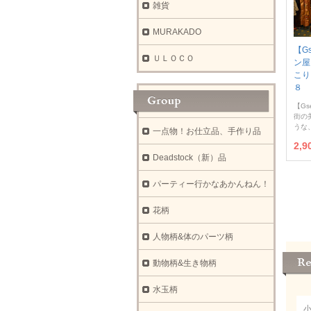
雑貨
MURAKADO
【G
ＵＬＯＣＯ
ン屋
こり
８ 
【Gs
街の
うな
一点物！お仕立品、手作り品
2,
Deadstock（新）品
パーティー行かなあかんねん！
花柄
人物柄&体のパーツ柄
動物柄&生き物柄
水玉柄