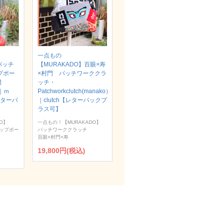
一点もの
パッチ
【MURAKADO】百眼×寿
プポー
×村門 パッチワーククラ
村門
ッチ・
）｜ｍ
Patchworkclutch(manako）
【レターパ
｜clutch【レターパックプ
ラス可】
O】
一点もの！【MURAKADO】
ップポー
パッチワーククラッチ
百眼×村門×寿
19,800円(税込)