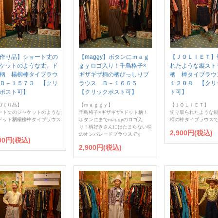
作り品】ショート丈の
【maggy】ボタンにｍａｇ
【ＪＯＬＩＥＴ】
ケットのような丈。ド
ｇｙロゴ入り！千鳥格子×
れたような縦スト
柄 楊柳棒タイブラウ
ギザギザ柄の柄びっしりブ
柄 棒タイブラウ
Ｂ－１５７３ 【クリ
ラウス Ｂ－１６６５
１２８８ 【クリ
ポスト可】
【クリックポスト可】
ト可】
づくり品】
【ｍａｇｇｙ】
【ＪＯＬＩＥＴ】
ート丈のジャケットのような
千鳥格子×ギザギザ×ドット柄！
切り取られたような
ドット柄楊柳棒タイブラウス
ボタンにまでmaggyのロゴ入
柄の棒タイブラウス
り！柄好きさんにはたまらない柄
2,900円(税込)
のオンパレードブラウスです
900円(税込)
2,900円(税込)