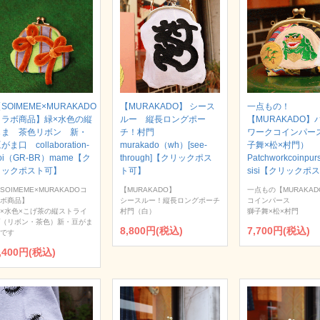
SOIMEME×MURAKADO
【MURAKADO】 シース
一点もの！
コラボ商品】緑×水色の縦
ルー 縦長ロングポー
【MURAKADO】
じま 茶色リボン 新・
チ！村門
ワークコインパー
がま口 collaboration-
murakado（wh）[see-
子舞×松×村門）
oi（GR-BR）mame【ク
through]【クリックポス
Patchworkcoinpur
リックポスト可】
ト可】
sisi【クリックポ
SOIMEME×MURAKADOコ
【MURAKADO】
一点もの【MURAKAD
ボ商品】
シースルー！縦長ロングポーチ
コインパース
×水色×こげ茶の縦ストライ
村門（白）
獅子舞×松×村門
（リボン・茶色）新・豆がま
8,800円(税込)
7,700円(税込)
です
,400円(税込)