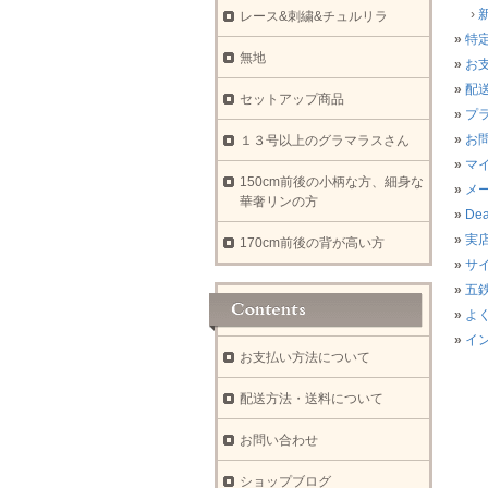
›
レース&刺繍&チュルリラ
»
特
無地
»
お
»
配
セットアップ商品
»
プ
»
お
１３号以上のグラマラスさん
»
マ
150cm前後の小柄な方、細身な
»
メ
華奢リンの方
»
Dea
»
実
170cm前後の背が高い方
»
サ
»
五
»
よ
»
イ
お支払い方法について
配送方法・送料について
お問い合わせ
ショップブログ