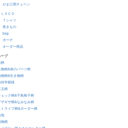
がま口用チェーン
ＵＬＯＣＯ
Ｔシャツ
巻きもの
bag
ポーチ
オーダー商品
ループ
花柄
人物柄&体のパーツ柄
動物柄&生き物柄
幾何学模様
水玉柄
チェック柄&千鳥格子柄
ギザギザ柄&なみなみ柄
ストライプ柄&ボーダー柄
無地
植物柄