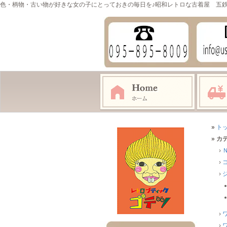
色・柄物・古い物が好きな女の子にとっておきの毎日を♪昭和レトロな古着屋 五
»
ト
» カ
›
›
›
›
›