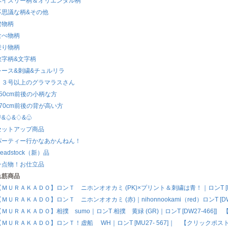
ペイズリー柄＆オリエンタル柄
不思議な柄&その他
建物柄
食べ物柄
乗り物柄
数字柄&文字柄
レース&刺繍&チュルリラ
１３号以上のグラマラスさん
150cm前後の小柄な方
170cm前後の背が高い方
♡&♤&♢&♧
セットアップ商品
パーティー行かなあかんねん！
eadstock（新）品
一点物！お仕立品
れ筋商品
【ＭＵＲＡＫＡＤＯ】ロンＴ ニホンオオカミ (PK)×プリント＆刺繍は青！｜ロンT [D
【ＭＵＲＡＫＡＤＯ】ロンＴ ニホンオオカミ (赤)｜nihonnookami（red）ロンT 
【ＭＵＲＡＫＡＤＯ】相撲 sumo｜ロンT 相撲 黄緑 (GR)｜ロンT [DW27-466]
【ＭＵＲＡＫＡＤＯ】ロンＴ！虚船 WH｜ロンT [MU27- 567]｜ 【クリックポス