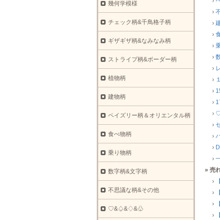
›
幾何学模様
›
チェック柄&千鳥格子柄
›
›
ギザギザ柄&なみなみ柄
›
›
ストライプ柄&ボーダー柄
›
植物柄
›
›
建物柄
›
›
ペイズリー柄＆オリエンタル柄
›
食べ物柄
›
›
D
乗り物柄
›
» 売
数字柄&文字柄
›
不思議な柄&その他
›
›
♡&♤&♢&♧
›