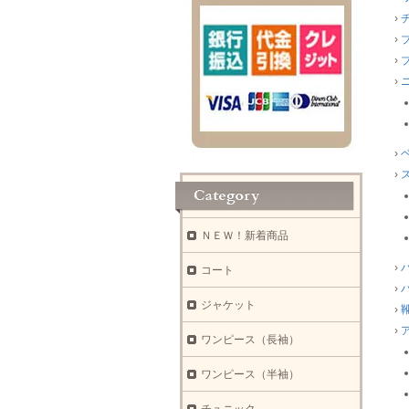
›
›
›
›
›
›
ＮＥＷ！新着商品
›
コート
›
ジャケット
›
›
ワンピース（長袖）
ワンピース（半袖）