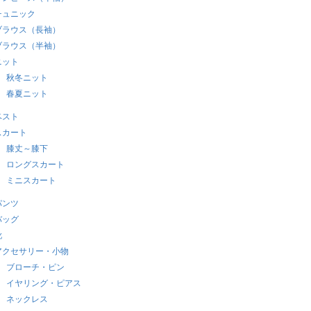
チュニック
ブラウス（長袖）
ブラウス（半袖）
ニット
秋冬ニット
春夏ニット
ベスト
スカート
膝丈～膝下
ロングスカート
ミニスカート
パンツ
バッグ
靴
アクセサリー・小物
ブローチ・ピン
イヤリング・ピアス
ネックレス