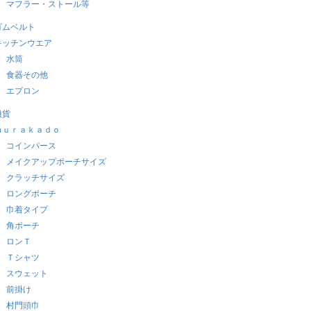
マフラー・ストール等
ゴムベルト
キッチンウエア
水筒
食器その他
エプロン
雑貨
ｍｕｒａｋａｄｏ
コインパース
メイクアップポーチサイズ
クラッチサイズ
ロングポーチ
巾着タイプ
角ポーチ
ロンＴ
Ｔシャツ
スウェット
前掛け
村門頭巾