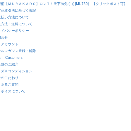
新柄【ＭＵＲＡＫＡＤＯ】ロンＴ！天下御免 (白) [MU730] 【クリックポスト可】
定商取引法に基づく表記
支払い方法について
送方法・送料について
ライバシーポリシー
問合せ
イアカウント
ールマガジン登録・解除
r Customers
店舗のご紹介
イズ＆コンディション
鉄のこだわり
くあるご質問
ンボイスについて