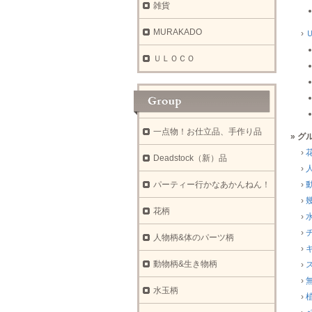
雑貨
MURAKADO
›
ＵＬＯＣＯ
一点物！お仕立品、手作り品
» グ
›
Deadstock（新）品
›
パーティー行かなあかんねん！
›
›
花柄
›
›
人物柄&体のパーツ柄
›
動物柄&生き物柄
›
›
水玉柄
›