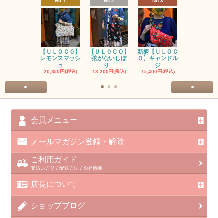
No.1
No.2
No.3
No.4
【ＵＬＯＣＯ】
【ＵＬＯＣＯ】
新柄【ＵＬＯＣ
ＵＬＯＣＯ
レモンスマッシ
弦がないしぼ
Ｏ】キャンドル
ー毒（単色
ュ
り
ジ
カ
20,350円(税込)
13,200円(税込)
15,400円(税込)
37,400円(税
<
>
会員メニュー
メールマガジン登録・解除
ご利用ガイド
支払い方法 / 配送方法 / 会社概要
店長について
ショップブログ