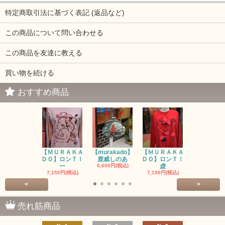
特定商取引法に基づく表記 (返品など)
この商品について問い合わせる
この商品を友達に教える
買い物を続ける
おすすめ商品
【ＭＵＲＡＫＡ
【murakado】
【ＭＵＲＡＫＡ
【MURAK
ＤＯ】ロンＴ！
鹿威しのあ
ＤＯ】ロンＴ！
O】ロンＴ
一
6,600円(税込)
虚
7,150円(税
7,150円(税込)
7,150円(税込)
<
>
売れ筋商品