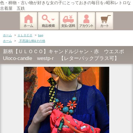
色・柄物・古い物が好きな女の子にとっておきの毎日を♪昭和レトロな
古着屋 五鉄
ホーム
>
ＵＬＯＣＯ
>
bag
ホーム
>
不思議な柄&その他
新柄【ＵＬＯＣＯ】キャンドルジャン・赤 ウエスポ
Uloco-candle westp-r 【レターパックプラス可】