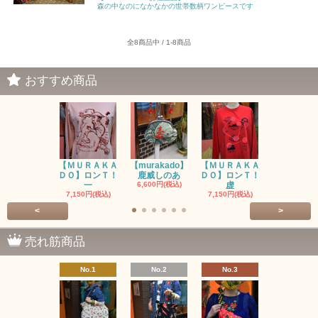
森の中なのになかなかの世帯数柄ワンピースです
全8商品中 / 1-8商品
おすすめ商品
【ＭＵＲＡＫＡ
【murakado】
【ＭＵＲＡＫＡ
【MURAK
ＤＯ】ロンＴ！
鹿威しのあ
ＤＯ】ロンＴ！
O】ロンＴ
一
6,600円(税込)
虚
7,150円(税
7,150円(税込)
7,150円(税込)
<
>
売れ筋商品
No.1
No.2
No.3
No.4