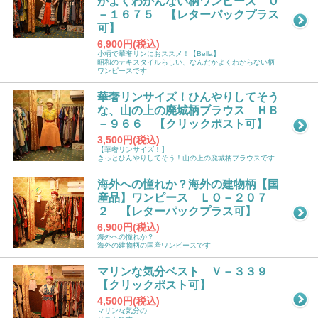
かよくわかんない柄ワンピース Ｏ
－１６７５ 【レターパックプラス
可】
6,900円(税込)
小柄で華奢リンにおススメ！【Bella】
昭和のテキスタイルらしい、なんだかよくわからない柄
ワンピースです
華奢リンサイズ！ひんやりしてそう
な、山の上の廃城柄ブラウス ＨＢ
－９６６ 【クリックポスト可】
3,500円(税込)
【華奢リンサイズ！】
きっとひんやりしてそう！山の上の廃城柄ブラウスです
海外への憧れか？海外の建物柄【国
産品】ワンピース ＬＯ－２０７
２ 【レターパックプラス可】
6,900円(税込)
海外への憧れか？
海外の建物柄の国産ワンピースです
マリンな気分ベスト Ｖ－３３９
【クリックポスト可】
4,500円(税込)
マリンな気分の