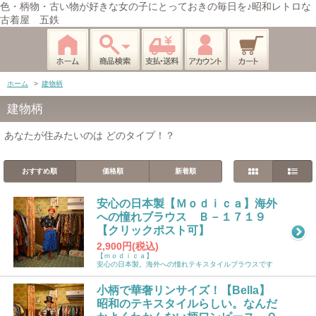
色・柄物・古い物が好きな女の子にとっておきの毎日を♪昭和レトロな
古着屋 五鉄
ホーム
>
建物柄
建物柄
あなたが住みたいのは どのタイプ！？
おすすめ順
価格順
新着順
安心の日本製【Ｍｏｄｉｃａ】海外
への憧れブラウス Ｂ－１７１９
【クリックポスト可】
2,900円(税込)
【ｍｏｄｉｃａ】
安心の日本製。海外への憧れテキスタイルブラウスです
小柄で華奢リンサイズ！【Bella】
昭和のテキスタイルらしい。なんだ