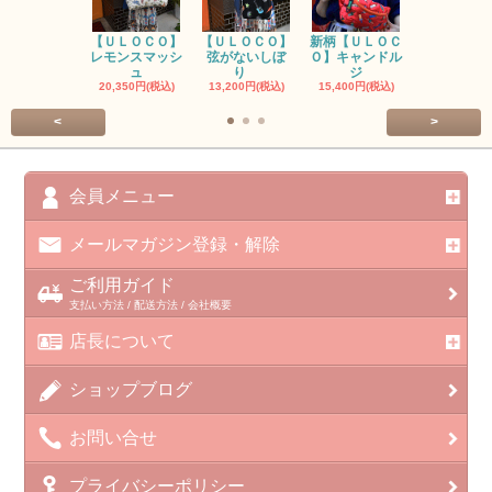
【ＵＬＯＣＯ】
【ＵＬＯＣＯ】
新柄【ＵＬＯＣ
ＵＬＯＣＯ
レモンスマッシ
弦がないしぼ
Ｏ】キャンドル
ー毒（単色
ュ
り
ジ
カ
20,350円(税込)
13,200円(税込)
15,400円(税込)
37,400円(税
<
>
会員メニュー
メールマガジン登録・解除
ご利用ガイド
支払い方法 / 配送方法 / 会社概要
店長について
ショップブログ
お問い合せ
プライバシーポリシー