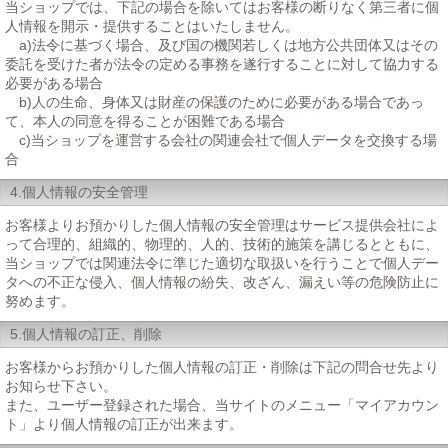
当ショップでは、下記の場合を除いてはお客様の断りなく第三者に個
人情報を開示・提供することはいたしません。
a)法令に基づく場合、及び国の機関若しくは地方公共団体又はその
委託を受けた者が法令の定める事務を遂行することに対して協力する
必要がある場合
b)人の生命、身体又は財産の保護のために必要がある場合であっ
て、本人の同意を得ることが困難である場合
c)当ショップを運営する会社の関連会社で個人データを交換する場
合
4.個人情報の安全管理
お客様よりお預かりした個人情報の安全管理はサービス提供会社によ
って合理的、組織的、物理的、人的、技術的施策を講じるとともに、
当ショップでは関連法令に準じた適切な取扱いを行うことで個人デー
タへの不正な侵入、個人情報の紛失、改ざん、漏えい等の危険防止に
努めます。
5.個人情報の訂正、削除
お客様からお預かりした個人情報の訂正・削除は下記の問合せ先より
お知らせ下さい。
また、ユーザー登録された場合、当サイトのメニュー「マイアカウン
ト」より個人情報の訂正が出来ます。