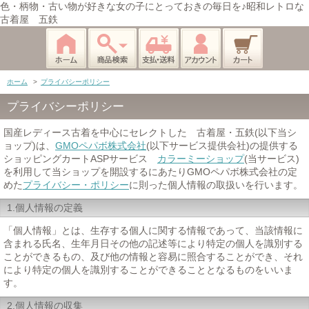
色・柄物・古い物が好きな女の子にとっておきの毎日を♪昭和レトロな
古着屋 五鉄
ホーム
>
プライバシーポリシー
プライバシーポリシー
国産レディース古着を中心にセレクトした 古着屋・五鉄(以下当シ
ョップ)は、
GMOペパボ株式会社
(以下サービス提供会社)の提供する
ショッピングカートASPサービス
カラーミーショップ
(当サービス)
を利用して当ショップを開設するにあたりGMOペパボ株式会社の定
めた
プライバシー・ポリシー
に則った個人情報の取扱いを行います。
1.個人情報の定義
「個人情報」とは、生存する個人に関する情報であって、当該情報に
含まれる氏名、生年月日その他の記述等により特定の個人を識別する
ことができるもの、及び他の情報と容易に照合することができ、それ
により特定の個人を識別することができることとなるものをいいま
す。
2.個人情報の収集