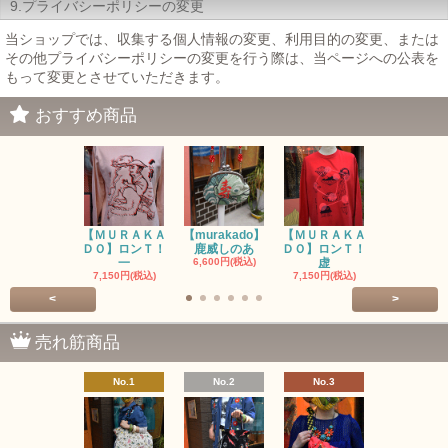
9.プライバシーポリシーの変更
当ショップでは、収集する個人情報の変更、利用目的の変更、または
その他プライバシーポリシーの変更を行う際は、当ページへの公表を
もって変更とさせていただきます。
おすすめ商品
【ＭＵＲＡＫＡ
【murakado】
【ＭＵＲＡＫＡ
【MURAK
ＤＯ】ロンＴ！
鹿威しのあ
ＤＯ】ロンＴ！
O】ロンＴ
一
6,600円(税込)
虚
7,150円(税
7,150円(税込)
7,150円(税込)
<
>
売れ筋商品
No.1
No.2
No.3
No.4