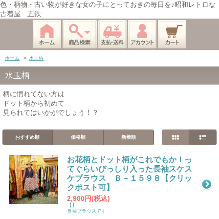
色・柄物・古い物が好きな女の子にとっておきの毎日を♪昭和レトロな
古着屋 五鉄
ホーム
>
水玉柄
水玉柄
柄に慣れてない方は
ドット柄から初めて
見られてはいかがでしょう！？
おすすめ順
価格順
新着順
お花柄とドット柄がこれでもか！っ
てぐらいびっしり入った長袖スケス
ケブラウス Ｂ－１５９８【クリッ
クポスト可】
2,900円(税込)
【】
長袖ブラウスです