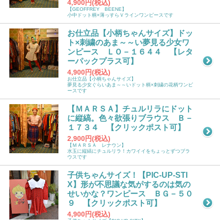
4,900円(税込)
【GEOFFREY BEENE】
小中ドット柄×薄っすらＶラインワンピースです
お仕立品【小柄ちゃんサイズ】ドッ
ト×刺繍のあま～～い夢見る少女ワ
ンピース ＬＯ－１６４４ 【レタ
ーパックプラス可】
4,900円(税込)
お仕立品【小柄ちゃんサイズ】
夢見る少女ぐらいあま～～いドット柄×刺繍の花柄ワンピ
ースです
【ＭＡＲＳＡ】チュルリラにドット
に縦縞。色々欲張りブラウス Ｂ－
１７３４ 【クリックポスト可】
2,900円(税込)
【ＭＡＲＳＡ レナウン】
水玉に縦縞にチュルリラ！カワイイをちょっとずつブラ
ウスです
子供ちゃんサイズ！【PIC-UP-STI
X】形が不思議な気がするのは気の
せいかな？ワンピース ＢＧ－５０
９ 【クリックポスト可】
4,900円(税込)