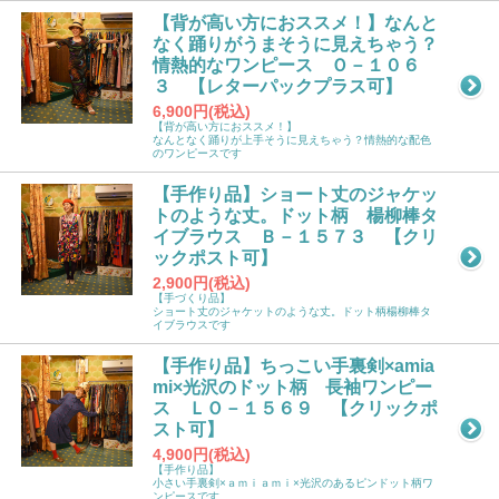
【背が高い方におススメ！】なんと
なく踊りがうまそうに見えちゃう？
情熱的なワンピース Ｏ－１０６
３ 【レターパックプラス可】
6,900円(税込)
【背が高い方におススメ！】
なんとなく踊りが上手そうに見えちゃう？情熱的な配色
のワンピースです
【手作り品】ショート丈のジャケッ
トのような丈。ドット柄 楊柳棒タ
イブラウス Ｂ－１５７３ 【クリ
ックポスト可】
2,900円(税込)
【手づくり品】
ショート丈のジャケットのような丈。ドット柄楊柳棒タ
イブラウスです
【手作り品】ちっこい手裏剣×amia
mi×光沢のドット柄 長袖ワンピー
ス ＬＯ－１５６９ 【クリックポ
スト可】
4,900円(税込)
【手作り品】
小さい手裏剣×ａｍｉａｍｉ×光沢のあるピンドット柄ワ
ンピースです