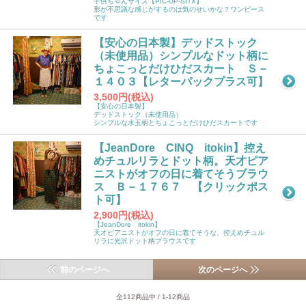
子供ちゃんサイズ【PIC-UP-SITX】
形が不思議な感じがするのは気のせいかな？ワンピース
です
【安心の日本製】デッドストック
（未使用品）シンプルなドット柄に
ちょこっとだけひだスカート Ｓ－
１４０３【レターパックプラス可】
3,500円(税込)
【安心の日本製】
デッドストック（未使用品）
シンプルな水玉柄とちょこっとだけひだスカートです
【JeanDore CINQ itokin】控え
めチュルリラとドット柄。天才ピア
ニストがオフの日に着てそうブラウ
ス Ｂ－１７６７ 【クリックポス
ト可】
2,900円(税込)
【JeanDore itokin】
天才ピアニストがオフの日に着てそうな、控えめチュル
リラに光沢ドット柄ブラウスです
前のページへ
次のページへ
全112商品中 / 1-12商品