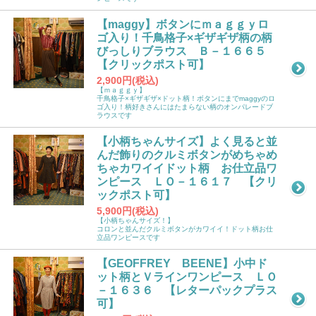
【maggy】ボタンにｍａｇｇｙロ
ゴ入り！千鳥格子×ギザギザ柄の柄
びっしりブラウス Ｂ－１６６５
【クリックポスト可】
2,900円(税込)
【ｍａｇｇｙ】
千鳥格子×ギザギザ×ドット柄！ボタンにまでmaggyのロ
ゴ入り！柄好きさんにはたまらない柄のオンパレードブ
ラウスです
【小柄ちゃんサイズ】よく見ると並
んだ飾りのクルミボタンがめちゃめ
ちゃカワイイドット柄 お仕立品ワ
ンピース ＬＯ－１６１７ 【クリ
ックポスト可】
5,900円(税込)
【小柄ちゃんサイズ！】
コロンと並んだクルミボタンがカワイイ！ドット柄お仕
立品ワンピースです
【GEOFFREY BEENE】小中ド
ット柄とＶラインワンピース ＬＯ
－１６３６ 【レターパックプラス
可】