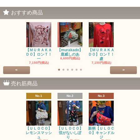
おすすめ商品
【ＭＵＲＡＫＡ
【murakado】
【ＭＵＲＡＫＡ
【MURAK
ＤＯ】ロンＴ！
鹿威しのあ
ＤＯ】ロンＴ！
O】ロンＴ
一
6,600円(税込)
虚
7,150円(税
7,150円(税込)
7,150円(税込)
<
>
売れ筋商品
No.1
No.2
No.3
No.4
【ＵＬＯＣＯ】
【ＵＬＯＣＯ】
新柄【ＵＬＯＣ
ＵＬＯＣＯ
レモンスマッシ
弦がないしぼ
Ｏ】キャンドル
ー毒（単色
ュ
り
ジ
カ