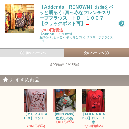
【Addenda RENOWN】お顔をパ
ッと明るく♪真っ赤なフレンチスリ
ーブブラウス ＨＢ－１００７
【クリックポスト可】
3,500円(税込)
【Addenda RENOWN】
お顔をパッと明るく♪真っ赤なフレンチスリーブブラウス
です
前のページへ
次のページへ
全80商品中 / 1-12商品
おすすめ商品
【ＭＵＲＡＫＡ
【murakado】
【ＭＵＲＡＫＡ
【MURAK
ＤＯ】ロンＴ！
鹿威しのあ
ＤＯ】ロンＴ！
O】ロンＴ
一
6,600円(税込)
虚
7,150円(税
7,150円(税込)
7,150円(税込)