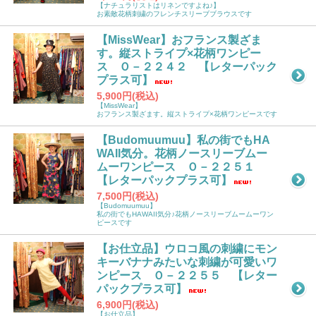
【ナチュラリストはリネンですよね♪】
お素敵花柄刺繍のフレンチスリーブブラウスです
【MissWear】おフランス製ざま
す。縦ストライプ×花柄ワンピー
ス Ｏ－２２４２ 【レターパック
プラス可】
5,900円(税込)
【MissWear】
おフランス製ざます。縦ストライプ×花柄ワンピースです
【Budomuumuu】私の街でもHA
WAII気分。花柄ノースリーブムー
ムーワンピース Ｏ－２２５１
【レターパックプラス可】
7,500円(税込)
【Budomuumuu】
私の街でもHAWAII気分♪花柄ノースリーブムームーワン
ピースです
【お仕立品】ウロコ風の刺繍にモン
キーバナナみたいな刺繍が可愛いワ
ンピース Ｏ－２２５５ 【レター
パックプラス可】
6,900円(税込)
【お仕立品】