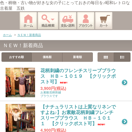
色・柄物・古い物が好きな女の子にとっておきの毎日を♪昭和レトロな
古着屋 五鉄
ホーム
>
ＮＥＷ！新着商品
ＮＥＷ！新着商品
おすすめ順
価格順
新着順
花柄刺繍のフレンチスリーブブラウ
ス ＨＢ－１０１９ 【クリックポ
スト可】
3,900円(税込)
お素敵花柄刺繍
ブラウスです
【ナチュラリストは上質なリネンで
すよね♪】お素敵花柄刺繍フレンチ
スリーブブラウス ＨＢ－１０１
１ 【クリックポスト可】
4,900円(税込)