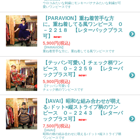
ウロコみたいな刺繍にモンキーバナナみたいな刺繍が可
愛いワンピースです
【PARAVION】重ね着苦手な方
に。重ね着してる風ワンピース Ｏ
－２２１８ 【レターパックプラス
可】
5,900円(税込)
【PARAVION】
重ね着苦手な方に。重ね着してる風ワンピースです
【テッパン可愛い】チェック柄ワン
ピース Ｏ－２２５９ 【レターパ
ックプラス可】
5,900円(税込)
【テッパン可愛い】
チェック柄のワンピースです
【IAVAI】昭和な組み合わせが萌え
る♪ドット×縦ストライプ柄のワン
ピース Ｏ－２２４３ 【レターパ
ックプラス可】
7,500円(税込)
【IAVAI】
昭和の柄の組み合わせに萌える♪ドット×縦ストライプ柄
ワンピースです