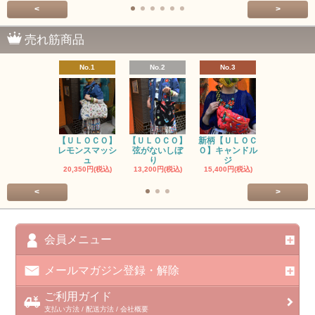
<
>
売れ筋商品
No.1
No.2
No.3
No.4
【ＵＬＯＣＯ】
【ＵＬＯＣＯ】
新柄【ＵＬＯＣ
ＵＬＯＣＯ
レモンスマッシ
弦がないしぼ
Ｏ】キャンドル
ー毒（単色
ュ
り
ジ
カ
20,350円(税込)
13,200円(税込)
15,400円(税込)
37,400円(税
<
>
会員メニュー
メールマガジン登録・解除
ご利用ガイド
支払い方法 / 配送方法 / 会社概要