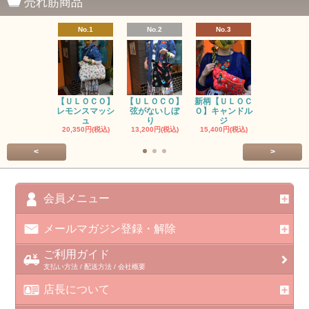
売れ筋商品
No.1
No.2
No.3
No.4
【ＵＬＯＣＯ】
【ＵＬＯＣＯ】
新柄【ＵＬＯＣ
ＵＬＯＣＯ
レモンスマッシ
弦がないしぼ
Ｏ】キャンドル
ー毒（単色
ュ
り
ジ
カ
20,350円(税込)
13,200円(税込)
15,400円(税込)
37,400円(税
<
>
会員メニュー
メールマガジン登録・解除
ご利用ガイド
支払い方法 / 配送方法 / 会社概要
店長について