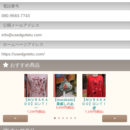
電話番号
080-9583-7743
公開メールアドレス
info@usedgotetu.com
ホームページアドレス
https://usedgotetu.com/
おすすめ商品
【ＭＵＲＡＫＡ
【murakado】
【ＭＵＲＡＫＡ
【MURAK
ＤＯ】ロンＴ！
鹿威しのあ
ＤＯ】ロンＴ！
O】ロンＴ
一
6,600円(税込)
虚
7,150円(税
7,150円(税込)
7,150円(税込)
<
>