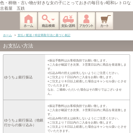
色・柄物・古い物が好きな女の子にとっておきの毎日を♪昭和レトロな
古着屋 五鉄
ホーム
>
支払 / 配送 / 特定商取引法に基づく表記
お支払い方法
○振込手数料はお客様負担でお願い致します。
○ご入金が確認でき次第、３営業日以内に商品を発送致しま
す。
○払込み時の控えは紛失しないようにご注意ください。
ゆうちょ銀行振込
○ご注文より７日以内のご入金をお願い致します。
○ご注文より８日以上経過した場合はキャンセル扱いとさせ
ていただきます。
なお、ご連絡いただいた場合はその限りではございませ
ん。
○振込手数料はお客様負担でお願い致します。
○ご入金が確認でき次第、３営業日以内に商品を発送致しま
す。
○払込み時の控えは紛失しないようにご注意ください。
ゆうちょ銀行振込（他銀
○ご注文より７日以内のご入金をお願い致します。
行からの振り込み）
○ご注文より８日以上経過した場合はキャンセル扱いとさせ
ていただきます。