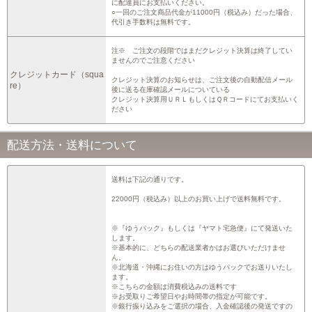
に配達員にお支払いください。
○一回のご注文商品代金が11000円（税込み）だった場合、
代引き手数料は無料です。
注※ ご注文の段階ではまだクレジット決算は終了してい
ませんのでご注意ください
クレジットカード（squa
クレジット決算のお知らせは、ご注文後の自動配信メール
re）
後に送る在庫確認メールについている
クレジット決算用ＵＲＬもしくはＱＲコードにてお支払いく
ださい
配送方法・送料について
送料は下記の通りです。
22000円（税込み）以上のお買い上げで送料無料です。
※『ゆうパック』もしくは『ヤマト宅急便』にて発送いた
します。
※基本的に、どちらの配送業者かはお選びいただけませ
ん。
※北海道・沖縄にお住いの方はゆうパックでお送りいたし
ます。
※こちらの金額は消費税込みの送料です
※お受取りご希望日やお時間帯の指定が可能です。
※銀行振り込みをご選択の場合、入金確認後の発送ですの