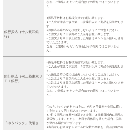
なお、ご連絡いただいた場合はその限りではございませ
ん。
○振込手数料はお客様負担でお願い致します。
○ご入金が確認でき次第、３営業日以内に商品を発送致しま
す。
○お振込み時の控えは紛失しないようにご注意ください。
銀行振込（十八親和銀
○ご注文より７日以内のご入金をお願い致します。
行）
○ご注文より８日以上経過した場合はキャンセル扱いとさせ
ていただきます。
なお、ご連絡いただいた場合はその限りではございませ
ん。
○振込手数料はお客様負担でお願い致します。
○ご入金が確認でき次第、３営業日以内に商品を発送致しま
す。
○お振込み時の控えは紛失しないようにご注意ください。
銀行振込（㈱三菱東京Ｕ
○ご注文より７日以内のご入金をお願い致します。
ＦＪ銀行）
○ご注文より８日以上経過した場合はキャンセル扱いとさせ
ていただきます。
なお、ご連絡いただいた場合はその限りではございませ
ん。
〇ゆうパックの送料とは別に、代引き手数料が金額に応じ
て別途３３０円（税込み）かかります。
○ご注文商品の在庫が確認でき次第、３営業日以内に商品を
発送致します。ただし、土日や店休日を挟んだ場合、発送
「ゆうパック」代引き
が遅れる場合がございます
○当店からお送りするメールに記載の金額を、商品お届の際