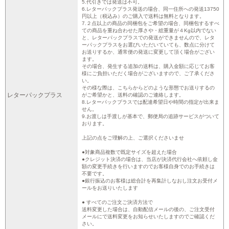
5.代引きでは発送は不可。
6.レターパックプラス発送の場合、同一住所への発送13750
円以上（税込み）のご購入で送料は無料となります。
7.２点以上の商品の同梱包をご希望の場合、同梱包するすべ
ての商品を重ね合わせた厚さや・総重量が４Kg以内でない
と、レターパックプラスでの発送ができませんので、レタ
ーパックプラスをお選びいただいていても、数点に分けて
お送りするか、通常便の発送に変更して頂く場合がござい
ます。
その場合、発生する追加の送料は、購入金額に応じてお客
様にご負担いただく場合がございますので、ご了承くださ
い。
その様な際は、こちらからどのような形態でお送りするの
レターパックプラス
がご希望かと、送料の確認のご連絡します。
8.レターパックプラスでは配達希望日や時間の指定が出来ま
せん。
9.お渡しは手渡しが基本で、郵便局の追跡サービスがついて
おります。
上記の点をご理解の上、ご選択くださいませ
●対象商品複数で既定サイズを超えた場合
●クレジット決済の場合は、当店が決済代行会社へ依頼し金
額の変更手続きを行いますのでお客様自身でのお手続きは
不要です。
●銀行振込のお客様は総合計を再集計しなおし注文お受付メ
ールをお送りいたします
● すべてのご注文ご決済方法で
送料変更した場合は、自動配信メールの後の、ご注文受付
メールにで送料変更をお知らせいたしますのでご確認くだ
さい。