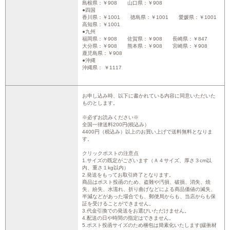
島根県：￥908 山口県：￥908
●四国
香川県：￥1001 徳島県：￥1001 愛媛県：￥1001
高知県：￥1001
●九州
福岡県：￥908 佐賀県：￥908 長崎県：￥847
大分県：￥908 熊本県：￥908 宮崎県：￥908
鹿児島県：￥908
●沖縄
沖縄県： ￥1117
お申し込み時、以下に書かれている内容に同意いただいた
ものとします。
※必ずお読みください※
全国一律送料200円(税込み）
4400円（税込み）以上のお買い上げで送料無料となりま
す。
クリックポストの注意点
1.サイズの既定がございます（Ａ４サイズ、厚さ３cm以
内、重さ１kg以内）
2.発送をもってお取引終了となります。
商品はポスト投函のため、盗難や汚損、破損、消失、焼
失、紛失、水濡れ、折り曲げなどによる商品価値の滅失、
半減などがあった場合でも、郵便局からも、当店からも保
証を受けることができません。
3.代金引換での発送をお選びいただけません。
4.配送の日や時間の指定はできません。
5.ポスト投函サイズのため梱包は簡素化いたします(緩衝材