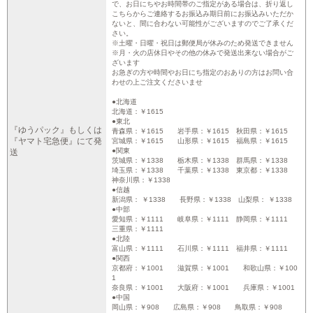
で、お日にちやお時間帯のご指定がある場合は、折り返し
こちらからご連絡するお振込み期日前にお振込みいただか
ないと、間に合わない可能性がございますのでご了承くだ
さい。
※土曜・日曜・祝日は郵便局が休みのため発送できません
※月・火の店休日やその他の休みで発送出来ない場合がご
ざいます
お急ぎの方や時間やお日にち指定のおありの方はお問い合
わせの上ご注文くださいませ
●北海道
北海道：￥1615
●東北
『ゆうパック』もしくは
青森県：￥1615 岩手県：￥1615 秋田県：￥1615
『ヤマト宅急便』にて発
宮城県：￥1615 山形県：￥1615 福島県：￥1615
●関東
送
茨城県：￥1338 栃木県：￥1338 群馬県：￥1338
埼玉県：￥1338 千葉県：￥1338 東京都：￥1338
神奈川県：￥1338
●信越
新潟県： ￥1338 長野県：￥1338 山梨県： ￥1338
●中部
愛知県：￥1111 岐阜県：￥1111 静岡県：￥1111
三重県：￥1111
●北陸
富山県：￥1111 石川県：￥1111 福井県：￥1111
●関西
京都府：￥1001 滋賀県：￥1001 和歌山県：￥100
1
奈良県：￥1001 大阪府：￥1001 兵庫県：￥1001
●中国
岡山県：￥908 広島県：￥908 鳥取県：￥908