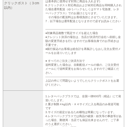
は基本的に使用せず封筒に商品を入れます)
クリックポスト（３cm
6.クリックポスト対応商品および未対応商品を同時購入され
以内）
た場合通常配送（ゆうパックもしくはヤマト宅急便、レタ
ーパックプラス）でのお届けとなります。
その場合の配送料はお客様負担とさせていただきます。
7．以下場合は通常配送となりますので必ずお読みください
-------------------------------------------------------------------------------
●対象商品複数で既定サイズを超えた場合
●クレジット決済の場合は、当店が決済代行会社へ依頼し金
額の変更手続きを行いますのでお客様自身でのお手続きは
不要です。
●銀行振込のお客様は総合計を再集計しなおし注文お受付メ
ールをお送りいたします
● すべてのご注文ご決済方法で
送料変更した場合は、自動配信メールの後の、ご注文受付
メールにで送料変更をお知らせいたしますのでご確認くだ
さい。
-------------------------------------------------------------------------------
上記の件にて問題ないようでしたらクリックポストをお選
びください。
1.レターパックプラスでは、全国一律600円（税込）にて発
送いたします。
2.重さ制限４kg以内・Ａ４サイズに入る商品のみ発送可能
です
3.サイズの規定があるため梱包は簡素になっています。
4.レターパックプラスでは商品の破損・紛失等の事故等があ
った場合、郵便局・当店でも保証出来ませんので、ご了承
のうえ選択ください。