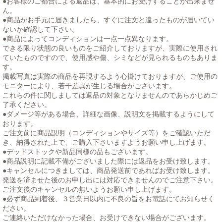
●お客様のご都合による返品は、基本的にお受けすることが出来ませ
ん。
●商品がお手元に届きましたら、すぐに注文と違ったものが届いてい
ないか確認して下さい。
●商品によってコンディションは一点一点異なります。
できる限り状態の良いものをご紹介しておりますが、実際に使用され
ていたものですので、使用感や傷、シミなどが見られるものもありま
す。
掲載写真は実際の商品を再現するよう心掛けておりますが、ご使用の
モニターにより、若干差異が生じる場合がございます。
これらの件に関しましては返品の対象となりませんのであらかじめご
了承ください。
●ダメージ等がある場合、詳細な画像、説明文を掲載するようにして
おります。
ご注文前に商品説明（コンディションやサイズ等）をご確認いただ
き、納得された上で、ご購入下さいますようお願い申し上げます。
●デッドストックや新品同様の品もございます。
●商品説明に記載不備がございました際には返品をお受け致します。
●キャンセルにつきましては、商品発送前であればお受け致します。
発送を済ませた後のお申し出には対応できませんのでご注意下さい。
ご注文後のキャンセルの無いようお願い申し上げます。
●必ず商品到着後、３営業日以内に不良の旨をお電話にてお知らせく
ださい。
ご連絡いただけなかった場合、お受けできない場合がございます。