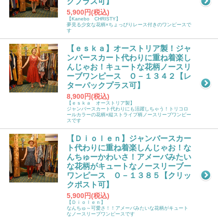
クプラス可】
5,900円(税込)
【Kanebo CHRISTY】
夢見る少女な花柄×ちょっぴりレース付きのワンピースで
す
【ｅｓｋａ】オーストリア製！ジャ
ンバースカート代わりに重ね着楽し
んじゃお！キュートな花柄ノースリ
ーブワンピース Ｏ－１３４２【レ
ターパックプラス可】
8,900円(税込)
【ｅｓｋａ オーストリア製】
ジャンバースカート代わりにも活躍しちゃう！トリコロ
ールカラーの花柄×縦ストライプ柄ノースリーブワンピー
スです
【Ｄｉｏｌｅｎ】ジャンバースカー
ト代わりに重ね着楽しんじゃお！な
んちゅーかわいさ！アメーバみたい
な花柄がキュートなノースリーブー
ワンピース Ｏ－１３８５【クリッ
クポスト可】
5,900円(税込)
【Ｄｉｏｌｅｎ】
なんちゅ～可愛さ！！アメーバみたいな花柄がキュート
なノースリーブワンピースです