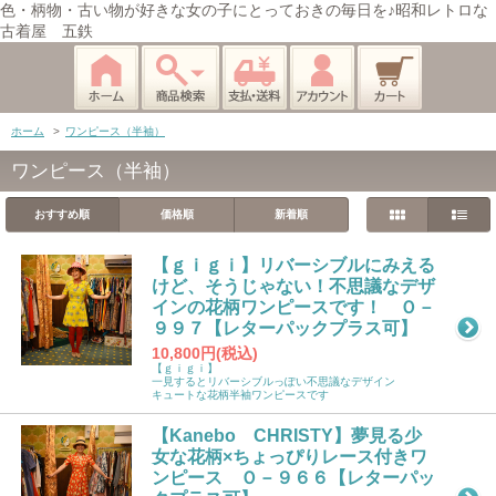
色・柄物・古い物が好きな女の子にとっておきの毎日を♪昭和レトロな
古着屋 五鉄
ホーム
>
ワンピース（半袖）
ワンピース（半袖）
おすすめ順
価格順
新着順
【ｇｉｇｉ】リバーシブルにみえる
けど、そうじゃない！不思議なデザ
インの花柄ワンピースです！ Ｏ－
９９７【レターパックプラス可】
10,800円(税込)
【ｇｉｇｉ】
一見するとリバーシブルっぽい不思議なデザイン
キュートな花柄半袖ワンピースです
【Kanebo CHRISTY】夢見る少
女な花柄×ちょっぴりレース付きワ
ンピース Ｏ－９６６【レターパッ