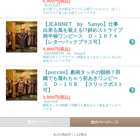
6,900円(税込)
【お仕立品】
まだ初々しさが残るデートにも着ていけちゃう。ほっこ
りカワイイ且つお上品ワンピースです
【JEANNET by Sanyo】仕事
出来る風を装える!?斜めストライプ
柄半袖ワンピース Ｏ－１６７４
【レターパックプラス可】
4,900円(税込)
【JEANNETTE by Sanyo】
昭和のキャリアウーマン気取れそうなカッコいい大人の
女性ワンピースです
【puccini】劇画タッチの額柄？羽
織でも着れちゃう前あきワンピー
ス Ｏ－１０８ 【クリックポスト
可】
3,900円(税込)
【puccini】
劇画タッチの額柄？羽織でも着れちゃう前あきワンピー
スです
前のページへ
次のページへ
全191商品中 / 1-12商品