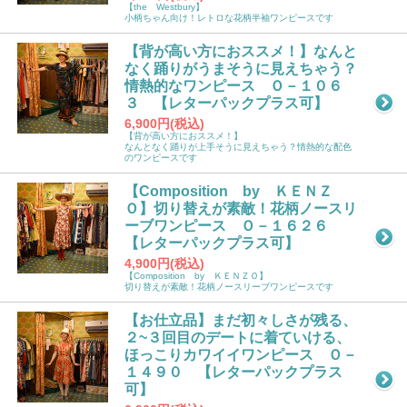
【the Westbury】
小柄ちゃん向け！レトロな花柄半袖ワンピースです
【背が高い方におススメ！】なんと
なく踊りがうまそうに見えちゃう？
情熱的なワンピース Ｏ－１０６
３ 【レターパックプラス可】
6,900円(税込)
【背が高い方におススメ！】
なんとなく踊りが上手そうに見えちゃう？情熱的な配色
のワンピースです
【Composition by ＫＥＮＺ
Ｏ】切り替えが素敵！花柄ノースリ
ーブワンピース Ｏ－１６２６
【レターパックプラス可】
4,900円(税込)
【Composition by ＫＥＮＺＯ】
切り替えが素敵！花柄ノースリーブワンピースです
【お仕立品】まだ初々しさが残る、
２~３回目のデートに着ていける、
ほっこりカワイイワンピース Ｏ－
１４９０ 【レターパックプラス
可】