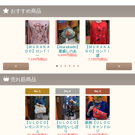
おすすめ商品
【ＭＵＲＡＫＡ
【murakado】
【ＭＵＲＡＫＡ
【MURAK
ＤＯ】ロンＴ！
鹿威しのあ
ＤＯ】ロンＴ！
O】ロンＴ
一
6,600円(税込)
虚
7,150円(税
7,150円(税込)
7,150円(税込)
<
>
売れ筋商品
No.1
No.2
No.3
No.4
【ＵＬＯＣＯ】
【ＵＬＯＣＯ】
新柄【ＵＬＯＣ
ＵＬＯＣＯ
レモンスマッシ
弦がないしぼ
Ｏ】キャンドル
ー毒（単色
ュ
り
ジ
カ
20,350円(税込)
13,200円(税込)
15,400円(税込)
37,400円(税