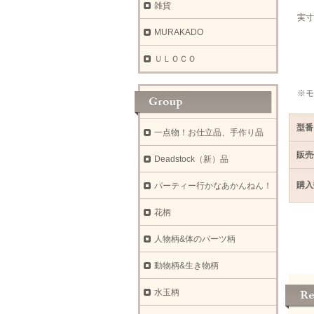
雑貨
実寸
ウ
MURAKADO
着
肩
ＵＬＯＣＯ
袖
※モ
型番
一点物！お仕立品、手作り品
販売
Deadstock（新）品
購入
パーティー行かなあかんねん！
花柄
人物柄&体のパーツ柄
動物柄&生き物柄
水玉柄