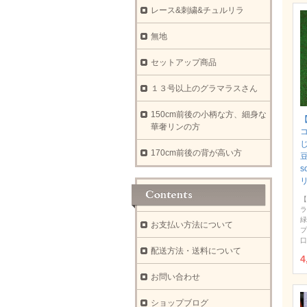
レース&刺繍&チュルリラ
無地
セットアップ商品
１３号以上のグラマラスさん
150cm前後の小柄な方、細身な
【
華奢リンの方
170cm前後の背が高い方
豆
s
【
ラ
緑
お支払い方法について
プ
口
配送方法・送料について
4
お問い合わせ
ショップブログ