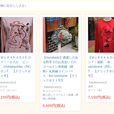
小物に自分らしさを♪
【ＭＵＲＡＫＡＤＯ】ロ
【murakado】鹿威しのあ
【ＭＵＲＡＫＡＤ
ンＴ！一か八か ピン
る料亭でのお見合いでの
ンＴ！虚船 赤
 ichikabachika（PK）
ゴールイン寿刺繍（鯉
uturobune（RD
｜ロンT 【クリックポ
柄）丸刺繍コインパー
T 【クリックポ
スト可】
ス koi-coinpurse 【クリ
可】
ックポスト可】
MURAKADO】
【MURAKADO】
か八か
虚舟
【MURAKADO】
ンＴ（ピンク）
ロンＴ（赤）
丸コインパース
鯉に恋してゴールイン刺繍（鯉
,150円(税込)
7,150円(税込)
柄に寿刺繍）
6,600円(税込)