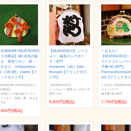
SOIMEME×MURAKADO
【MURAKADO】 シース
一点もの！
コラボ商品】緑×水色の縦
ルー 縦長ロングポー
【MURAKADO】
じま 茶色リボン 新・
チ！村門
ワークコインパー
がま口 collaboration-
murakado（wh）[see-
子舞×松×村門）
oi（GR-BR）mame【ク
through]【クリックポス
Patchworkcoinpur
リックポスト可】
ト可】
sisi【クリックポ
SOIMEME×MURAKADOコ
【MURAKADO】
一点もの【MURAKAD
ボ商品】
シースルー！縦長ロングポーチ
コインパース
×水色×こげ茶の縦ストライ
村門（白）
獅子舞×松×村門
（リボン・茶色）新・豆がま
8,800円(税込)
7,700円(税込)
です
,400円(税込)