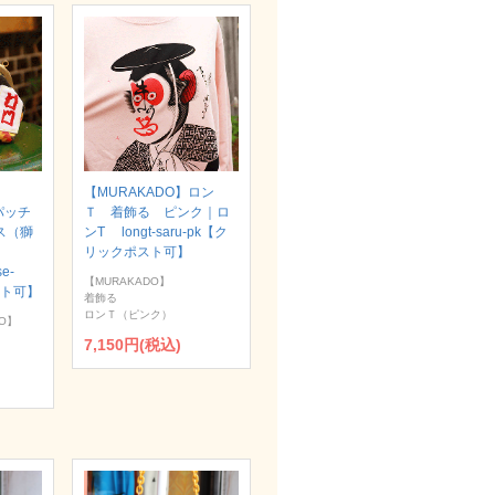
【MURAKADO】ロン
パッチ
Ｔ 着飾る ピンク｜ロ
ス（獅
ンT longt-saru-pk【ク
リックポスト可】
se-
【MURAKADO】
スト可】
着飾る
ロンＴ（ピンク）
O】
7,150円(税込)