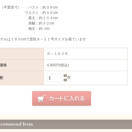
（平置採寸） ：バスト：約３９cm
エスト：約３５cm
丈：約１０４cm
幅：約３２cm
丈：約--cm
デルは１６０cmで普段９～１１号サイズを着ています
Ｏ－１６２６
価格
4,900円(税込)
枚
数