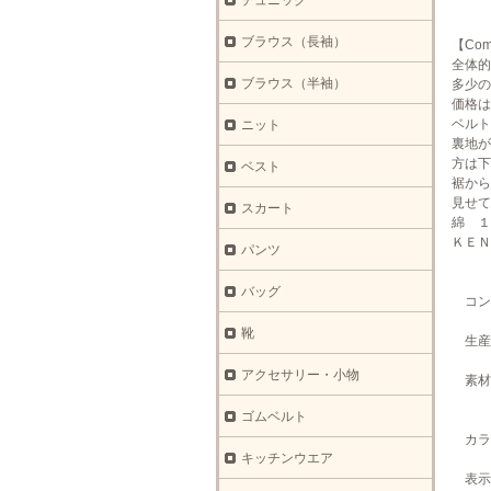
チュニック
ブラウス（長袖）
【Co
全体的
ブラウス（半袖）
多少の
価格は
ベルト
ニット
裏地が
方は下
ベスト
裾から
見せて
スカート
綿 １
ＫＥ
パンツ
バッグ
コン
靴
生産
アクセサリー・小物
素材
裏
ゴムベルト
カラ
キッチンウエア
表示