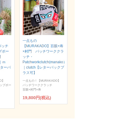
一点もの
パッチ
【MURAKADO】百眼×寿
プポー
×村門 パッチワーククラ
村門
ッチ・
）｜ｍ
Patchworkclutch(manako）
【レターパ
｜clutch【レターパックプ
ラス可】
O】
一点もの！【MURAKADO】
ップポー
パッチワーククラッチ
百眼×村門×寿
19,800円(税込)