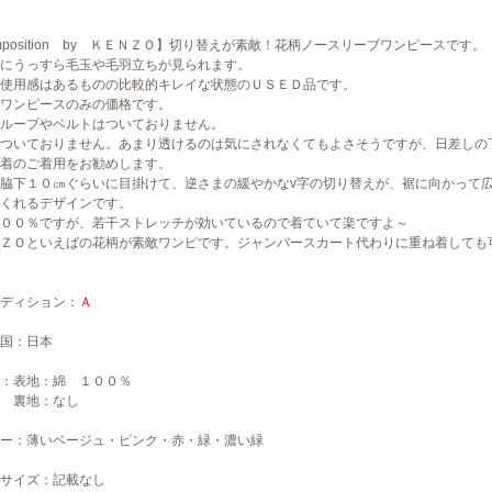
mposition by ＫＥＮＺＯ】切り替えが素敵！花柄ノースリーブワンピースです。
にうっすら毛玉や毛羽立ちが見られます。
使用感はあるものの比較的キレイな状態のＵＳＥＤ品です。
ワンピースのみの価格です。
ループやベルトはついておりません。
ついておりません。あまり透けるのは気にされなくてもよさそうですが、日差しの
着のご着用をお勧めします。
脇下１０㎝ぐらいに目掛けて、逆さまの緩やかなv字の切り替えが、裾に向かって
くれるデザインです。
００％ですが、若干ストレッチが効いているので着ていて楽ですよ～
ＮＺＯといえばの花柄が素敵ワンピです。ジャンバースカート代わりに重ね着しても
ディション：
Ａ
国：日本
：表地：綿 １００％
地：なし
ー：薄いベージュ・ピンク・赤・緑・濃い緑
サイズ：記載なし