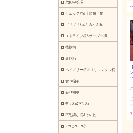
幾何学模様
チェック柄&千鳥格子柄
ギザギザ柄&なみなみ柄
ストライプ柄&ボーダー柄
植物柄
建物柄
ペイズリー柄＆オリエンタル柄
ク
食べ物柄
乗り物柄
【
一
数字柄&文字柄
ロ
7
不思議な柄&その他
♡&♤&♢&♧