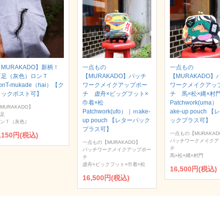
MURAKADO】新柄！
一点もの
一点もの
百足（灰色）ロンＴ
【MURAKADO】パッチ
【MURAKADO】
onT-mukade（hai）【ク
ワークメイクアップポー
ワークメイクアッ
リックポスト可】
チ 虚舟×ビッグフット×
チ 馬×松×縄×
巾着×松
Patchwork(uma
MURAKADO】
Patchwork(ufo）｜ｍake-
ake-up pouch 
足
up pouch 【レターパック
ックプラス可】
ンＴ（灰色）
プラス可】
一点もの【MURAKAD
,150円(税込)
パッチワークメイクア
一点もの【MURAKADO】
チ
パッチワークメイクアップポー
馬×松×縄×村門
チ
虚舟×ビックフット×巾着×松
16,500円(税込)
16,500円(税込)