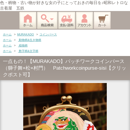
色・柄物・古い物が好きな女の子にとっておきの毎日を♪昭和レトロな
古着屋 五鉄
ホーム
>
MURAKADO
>
コインパース
ホーム
>
動物柄&生き物柄
ホーム
>
植物柄
ホーム
>
数字柄&文字柄
一点もの！【MURAKADO】パッチワークコインパース
（獅子舞×松×村門） Patchworkcoinpurse-sisi【クリッ
クポスト可】