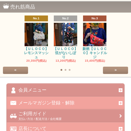
売れ筋商品
No.1
No.2
No.3
No.4
【ＵＬＯＣＯ】
【ＵＬＯＣＯ】
新柄【ＵＬＯＣ
ＵＬＯＣＯ
レモンスマッシ
弦がないしぼ
Ｏ】キャンドル
ー毒（単色
ュ
り
ジ
カ
20,350円(税込)
13,200円(税込)
15,400円(税込)
37,400円(税
<
>
会員メニュー
メールマガジン登録・解除
ご利用ガイド
支払い方法 / 配送方法 / 会社概要
店長について