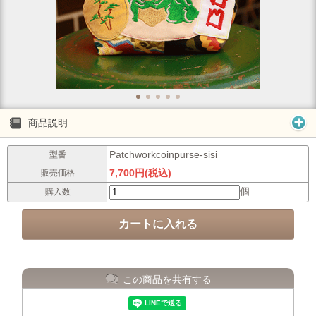
商品説明
Patchworkcoinpurse-sisi
型番
7,700円(税込)
販売価格
個
購入数
この商品を共有する