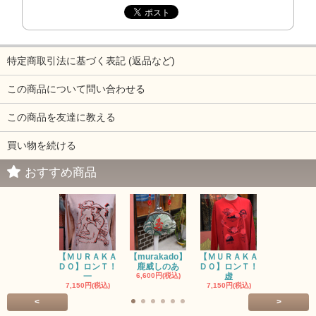
特定商取引法に基づく表記 (返品など)
この商品について問い合わせる
この商品を友達に教える
買い物を続ける
おすすめ商品
【ＭＵＲＡＫＡ
【murakado】
【ＭＵＲＡＫＡ
【MURAK
ＤＯ】ロンＴ！
鹿威しのあ
ＤＯ】ロンＴ！
O】ロンＴ
一
6,600円(税込)
虚
7,150円(税
7,150円(税込)
7,150円(税込)
<
>