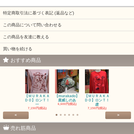
特定商取引法に基づく表記 (返品など)
この商品について問い合わせる
この商品を友達に教える
買い物を続ける
おすすめ商品
【ＭＵＲＡＫＡ
【murakado】
【ＭＵＲＡＫＡ
【MURAK
ＤＯ】ロンＴ！
鹿威しのあ
ＤＯ】ロンＴ！
O】ロンＴ
一
6,600円(税込)
虚
7,150円(税
7,150円(税込)
7,150円(税込)
<
>
売れ筋商品