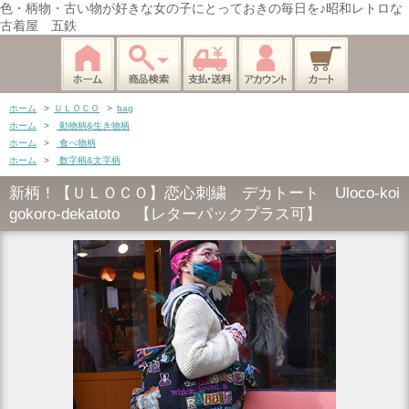
色・柄物・古い物が好きな女の子にとっておきの毎日を♪昭和レトロな
古着屋 五鉄
ホーム
>
ＵＬＯＣＯ
>
bag
ホーム
>
動物柄&生き物柄
ホーム
>
食べ物柄
ホーム
>
数字柄&文字柄
新柄！【ＵＬＯＣＯ】恋心刺繍 デカトート Uloco-koi
gokoro-dekatoto 【レターパックプラス可】