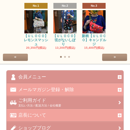
No.1
No.2
No.3
No.4
【ＵＬＯＣＯ】
【ＵＬＯＣＯ】
新柄【ＵＬＯＣ
ＵＬＯＣＯ
レモンスマッシ
弦がないしぼ
Ｏ】キャンドル
ー毒（単色
ュ
り
ジ
カ
20,350円(税込)
13,200円(税込)
15,400円(税込)
37,400円(税
<
>
会員メニュー
メールマガジン登録・解除
ご利用ガイド
支払い方法 / 配送方法 / 会社概要
店長について
ショップブログ