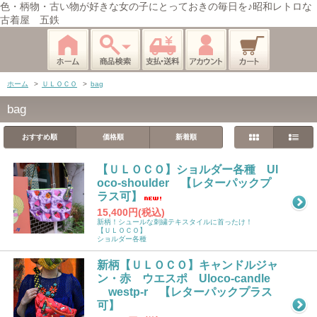
色・柄物・古い物が好きな女の子にとっておきの毎日を♪昭和レトロな
古着屋 五鉄
ホーム
>
ＵＬＯＣＯ
>
bag
bag
おすすめ順
価格順
新着順
【ＵＬＯＣＯ】ショルダー各種 Ul
oco-shoulder 【レターパックプ
ラス可】
15,400円(税込)
新柄！シュールな刺繍テキスタイルに首ったけ！
【ＵＬＯＣＯ】
ショルダー各種
新柄【ＵＬＯＣＯ】キャンドルジャ
ン・赤 ウエスポ Uloco-candle
westp-r 【レターパックプラス
可】