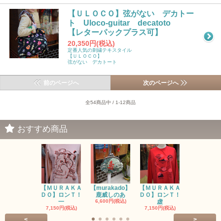
【ＵＬＯＣＯ】弦がない デカトー
ト Uloco-guitar decatoto
【レターパックプラス可】
20,350円(税込)
定番人気の刺繍テキスタイル
【ＵＬＯＣＯ】
弦がない デカトート
前のページへ
次のページへ
全54商品中 / 1-12商品
おすすめ商品
【ＭＵＲＡＫＡ
【murakado】
【ＭＵＲＡＫＡ
【MURAK
ＤＯ】ロンＴ！
鹿威しのあ
ＤＯ】ロンＴ！
O】ロンＴ
一
6,600円(税込)
虚
7,150円(税
7,150円(税込)
7,150円(税込)
<
>