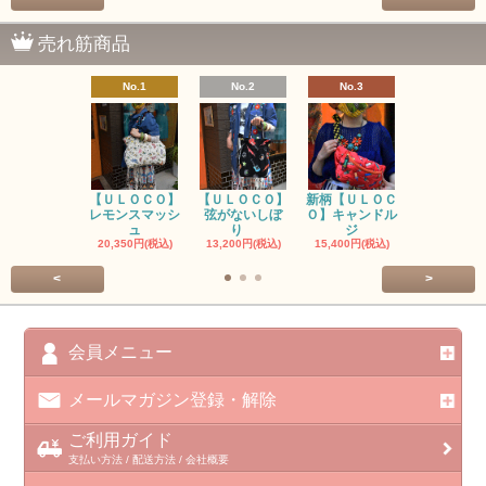
売れ筋商品
No.1
No.2
No.3
No.4
【ＵＬＯＣＯ】
【ＵＬＯＣＯ】
新柄【ＵＬＯＣ
ＵＬＯＣＯ
レモンスマッシ
弦がないしぼ
Ｏ】キャンドル
ー毒（単色
ュ
り
ジ
カ
20,350円(税込)
13,200円(税込)
15,400円(税込)
37,400円(税
<
>
会員メニュー
メールマガジン登録・解除
ご利用ガイド
支払い方法 / 配送方法 / 会社概要