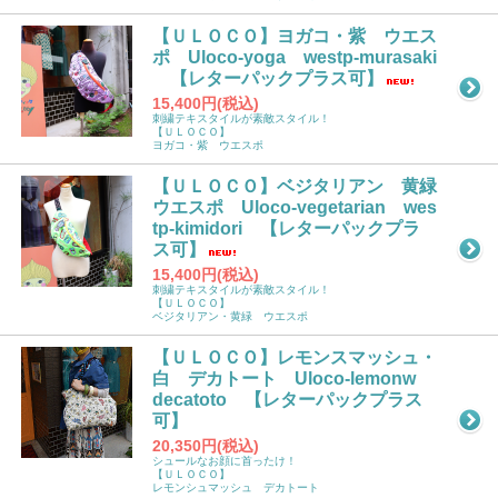
【ＵＬＯＣＯ】ヨガコ・紫 ウエス
ポ Uloco-yoga westp-murasaki
【レターパックプラス可】
15,400円(税込)
刺繍テキスタイルが素敵スタイル！
【ＵＬＯＣＯ】
ヨガコ・紫 ウエスポ
【ＵＬＯＣＯ】ベジタリアン 黄緑
ウエスポ Uloco-vegetarian wes
tp-kimidori 【レターパックプラ
ス可】
15,400円(税込)
刺繍テキスタイルが素敵スタイル！
【ＵＬＯＣＯ】
ベジタリアン・黄緑 ウエスポ
【ＵＬＯＣＯ】レモンスマッシュ・
白 デカトート Uloco-lemonw
decatoto 【レターパックプラス
可】
20,350円(税込)
シュールなお顔に首ったけ！
【ＵＬＯＣＯ】
レモンシュマッシュ デカトート