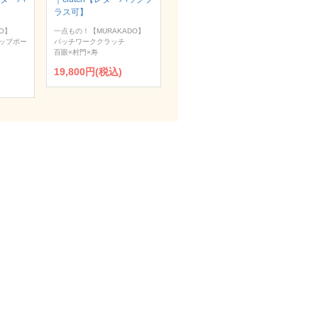
ラス可】
O】
一点もの！【MURAKADO】
ップポー
パッチワーククラッチ
百眼×村門×寿
19,800円(税込)