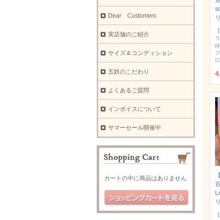
豆
s
Dear Customers
【
実店舗のご紹介
ラ
緑
サイズ＆コンディション
プ
口
五鉄のこだわり
4
よくあるご質問
インボイスについて
サマーセール開催中
【
カートの中に商品はありません
L
【