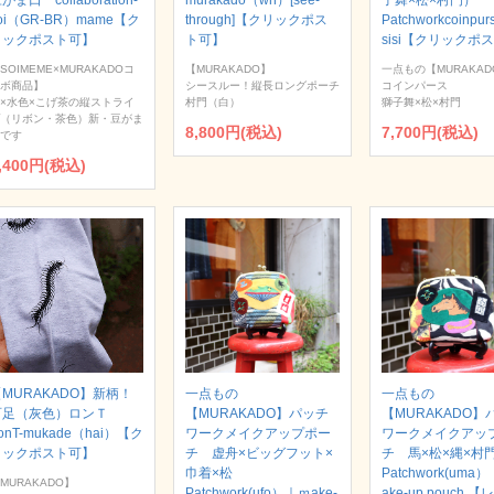
がま口 collaboration-
murakado（wh）[see-
子舞×松×村門）
oi（GR-BR）mame【ク
through]【クリックポス
Patchworkcoinpur
リックポスト可】
ト可】
sisi【クリックポ
SOIMEME×MURAKADOコ
【MURAKADO】
一点もの【MURAKAD
ボ商品】
シースルー！縦長ロングポーチ
コインパース
×水色×こげ茶の縦ストライ
村門（白）
獅子舞×松×村門
（リボン・茶色）新・豆がま
8,800円(税込)
7,700円(税込)
です
,400円(税込)
MURAKADO】新柄！
一点もの
一点もの
百足（灰色）ロンＴ
【MURAKADO】パッチ
【MURAKADO】
onT-mukade（hai）【ク
ワークメイクアップポー
ワークメイクアッ
リックポスト可】
チ 虚舟×ビッグフット×
チ 馬×松×縄×
巾着×松
Patchwork(uma
MURAKADO】
Patchwork(ufo）｜ｍake-
ake-up pouch 