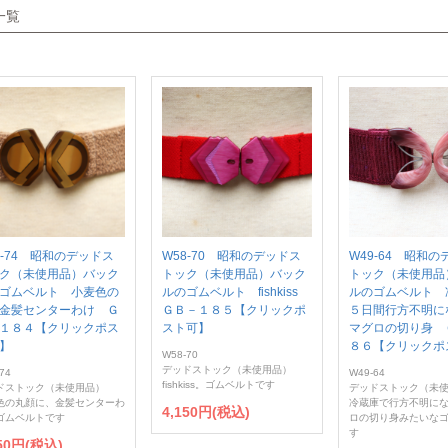
一覧
0-74 昭和のデッドス
W58-70 昭和のデッドス
W49-64 昭和
ク（未使用品）バック
トック（未使用品）バック
トック（未使用品
ゴムベルト 小麦色の
ルのゴムベルト fishkiss
ルのゴムベルト 
金髪センターわけ Ｇ
ＧＢ－１８５【クリックポ
５日間行方不明に
１８４【クリックポス
スト可】
マグロの切り身 
】
８６【クリックポ
W58-70
デッドストック（未使用品）
74
W49-64
fishkiss。ゴムベルトです
ドストック（未使用品）
デッドストック（未
色の丸顔に、金髪センターわ
冷蔵庫で行方不明に
4,150円(税込)
ゴムベルトです
ロの切り身みたいな
す
150円(税込)