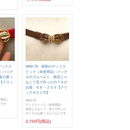
のデッドス
W68-78 昭和のデッドス
）バック
トック（未使用品）バック
金の葉っ
ルのゴムベルト 南瓜じゃ
【クリッ
なくて瓜で作ったの？その
お面 ＧＢ－２０３【クリ
ックポスト可】
使用品）
W68-78
トです
デッドストック（未使用品）
南瓜じゃなくて、売りで作った
の？そのお面！ゴムベルトです
2,750円(税込)