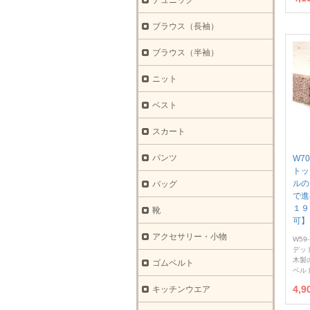
チュニック
ブラウス（長袖）
ブラウス（半袖）
ニット
ベスト
スカート
パンツ
W7
トッ
ルの
バッグ
で進
１９
靴
可】
アクセサリー・小物
W59-
デッ
木製
ゴムベルト
ベル
4,
キッチンウエア