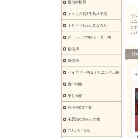
幾何学模様
チェック柄&千鳥格子柄
ゴム
ゴム
ギザギザ柄&なみなみ柄
ます
くだ
ストライプ柄&ボーダー柄
植物柄
建物柄
ペイズリー柄＆オリエンタル柄
食べ物柄
乗り物柄
数字柄&文字柄
不思議な柄&その他
♡&♤&♢&♧