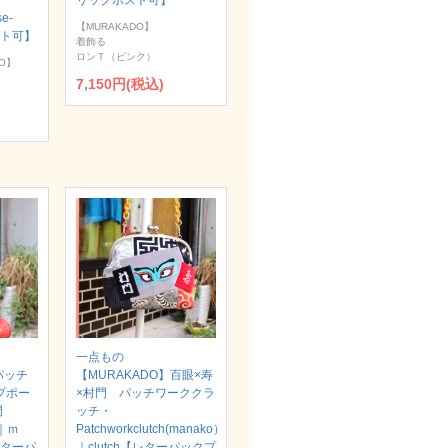
リックポスト可】
se-
【MURAKADO】
スト可】
着飾る
ロンＴ（ピンク）
O】
7,150円(税込)
一点もの
パッチ
【MURAKADO】百眼×寿
プポー
×村門 パッチワーククラ
村門
ッチ・
）｜ｍ
Patchworkclutch(manako）
【レターパ
｜clutch【レターパックプ