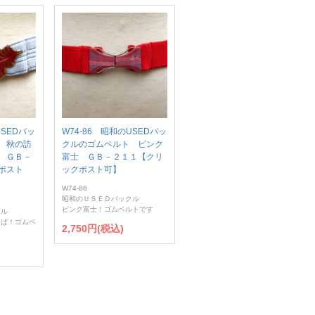
USEDバッ
W74-86 昭和のUSEDバッ
 秋の訪
クルのゴムベルト ピンク
 ＧＢ－
富士 ＧＢ－２１１【クリ
ポスト
ックポスト可】
W74-86
昭和のＵＳＥＤバックル
ピンク富士！ゴムベルトです
クル
っぱ！ゴムベ
2,750円(税込)