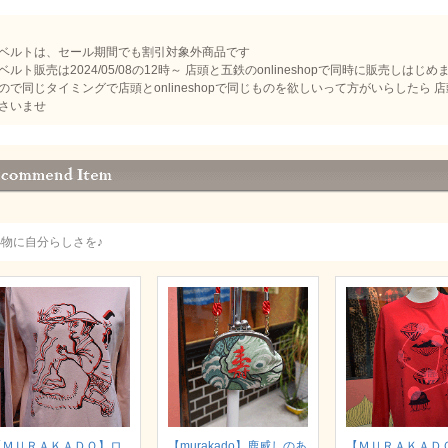
ベルトは、セール期間でも割引対象外商品です
ベルト販売は2024/05/08の12時～ 店頭と五鉄のonlineshopで同時に販売し
ので同じタイミングで店頭とonlineshopで同じものを欲しいって方がいらしたら
さいませ
小物に自分らしさを♪
【ＭＵＲＡＫＡＤＯ】ロ
【murakado】鹿威しのあ
【ＭＵＲＡＫＡＤ