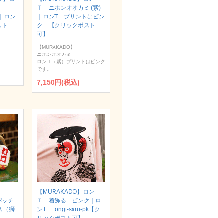
Ｔ ニホンオオカミ (紫)
）｜ロン
｜ロンT プリントはピン
スト
ク 【クリックポスト
可】
【MURAKADO】
ニホンオオカミ
ロンＴ（紫）プリントはピンク
です。
7,150円(税込)
【MURAKADO】ロン
パッチ
Ｔ 着飾る ピンク｜ロ
ス（獅
ンT longt-saru-pk【ク