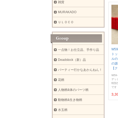
雑貨
MURAKADO
ＵＬＯＣＯ
W5
一点物！お仕立品、手作り品
トッ
ルの
Deadstock（新）品
の源
【ク
パーティー行かなあかんねん！
W59-
デッ
花柄
特別
です
人物柄&体のパーツ柄
3,
動物柄&生き物柄
水玉柄