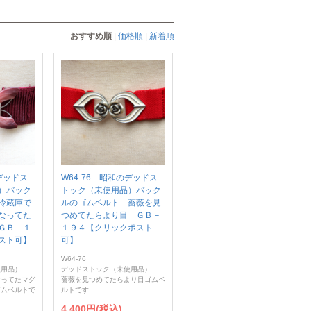
おすすめ順
|
価格順
|
新着順
のデッドス
W64-76 昭和のデッドス
）バック
トック（未使用品）バック
冷蔵庫で
ルのゴムベルト 薔薇を見
なってた
つめてたらより目 ＧＢ－
ＧＢ－１
１９４【クリックポスト
スト可】
可】
W64-76
使用品）
デッドストック（未使用品）
なってたマグ
薔薇を見つめてたらより目ゴムベ
ゴムベルトで
ルトです
4,400円(税込)