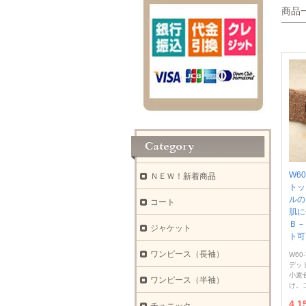
商品
W6
ＮＥＷ！新着商品
トッ
ルの
コート
肌に
Ｂ－
ジャケット
ト可
ワンピース（長袖）
W60-
デッ
小麦
ワンピース（半袖）
け。
4,