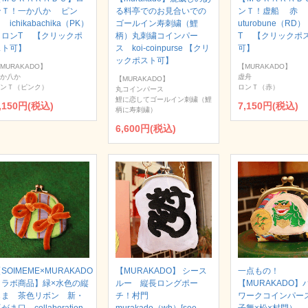
ンＴ！一か八か ピン
る料亭でのお見合いでの
ンＴ！虚船 赤
 ichikabachika（PK）
ゴールイン寿刺繍（鯉
uturobune（RD
｜ロンT 【クリックポ
柄）丸刺繍コインパー
T 【クリックポ
スト可】
ス koi-coinpurse 【クリ
可】
ックポスト可】
MURAKADO】
【MURAKADO】
か八か
虚舟
【MURAKADO】
ンＴ（ピンク）
ロンＴ（赤）
丸コインパース
鯉に恋してゴールイン刺繍（鯉
,150円(税込)
7,150円(税込)
柄に寿刺繍）
6,600円(税込)
SOIMEME×MURAKADO
【MURAKADO】 シース
一点もの！
コラボ商品】緑×水色の縦
ルー 縦長ロングポー
【MURAKADO】
じま 茶色リボン 新・
チ！村門
ワークコインパー