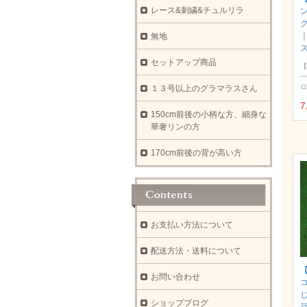
レース&刺繍&チュルリラ
ク
無地
セットアップ商品
【
一
ロ
１３号以上のグラマラスさん
7
150cm前後の小柄な方、細身な
華奢リンの方
170cm前後の背が高い方
お支払い方法について
配送方法・送料について
【
お問い合わせ
ショップブログ