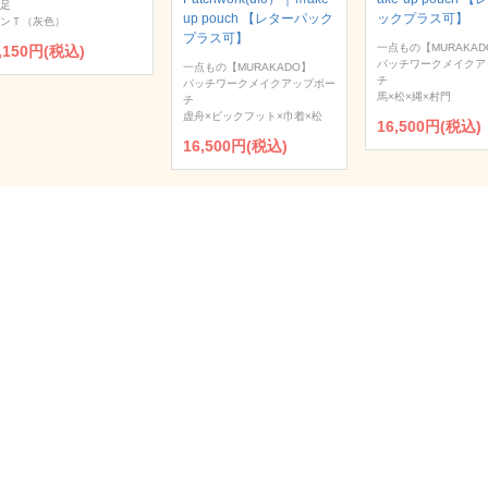
足
up pouch 【レターパック
ックプラス可】
ンＴ（灰色）
プラス可】
一点もの【MURAKAD
,150円(税込)
パッチワークメイクア
一点もの【MURAKADO】
チ
パッチワークメイクアップポー
馬×松×縄×村門
チ
虚舟×ビックフット×巾着×松
16,500円(税込)
16,500円(税込)