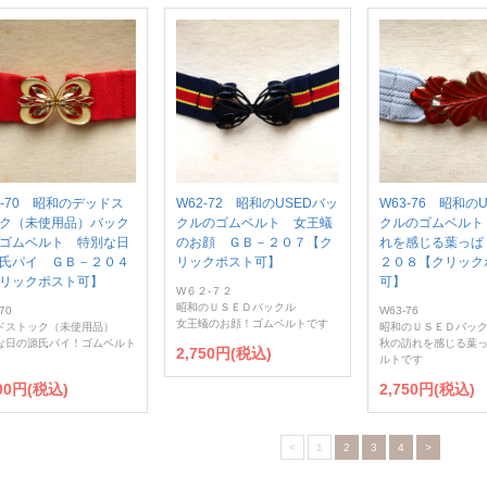
9-70 昭和のデッドス
W62-72 昭和のUSEDバッ
W63-76 昭和の
ク（未使用品）バック
クルのゴムベルト 女王蟻
クルのゴムベルト
ゴムベルト 特別な日
のお顔 ＧＢ－２０７【ク
れを感じる葉っぱ
氏パイ ＧＢ－２０４
リックポスト可】
２０８【クリック
リックポスト可】
可】
W６２-７２
昭和のＵＳＥＤバックル
70
W63-76
女王蟻のお顔！ゴムベルトです
ドストック（未使用品）
昭和のＵＳＥＤバッ
な日の源氏パイ！ゴムベルト
秋の訪れを感じる葉
2,750円(税込)
ルトです
300円(税込)
2,750円(税込)
<
1
2
3
4
>