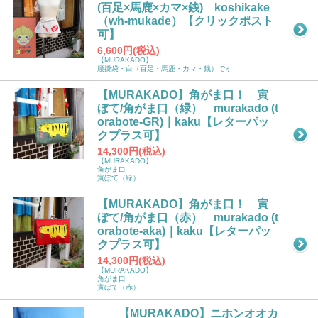
(百足×馬鹿×カマ×銭) koshikake
（wh-mukade）【クリックポスト
可】
6,600円(税込)
【MURAKADO】
腰掛袋・白（百足・馬鹿・カマ・銭）です
【MURAKADO】角がま口！ 寅
ぼて/角がま口（緑） murakado (t
orabote-GR)｜kaku【レターパッ
クプラス可】
14,300円(税込)
【MURAKADO】
角がま口
寅ぼて（緑）
【MURAKADO】角がま口！ 寅
ぼて/角がま口（赤） murakado (t
orabote-aka)｜kaku【レターパッ
クプラス可】
14,300円(税込)
【MURAKADO】
角がま口
寅ぼて（赤）
【MURAKADO】ニホンオオカ