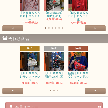
【ＭＵＲＡＫＡ
【murakado】
【ＭＵＲＡＫＡ
【MURAK
ＤＯ】ロンＴ！
鹿威しのあ
ＤＯ】ロンＴ！
O】ロンＴ
一
6,600円(税込)
虚
7,150円(税
7,150円(税込)
7,150円(税込)
<
>
売れ筋商品
No.1
No.2
No.3
No.4
【ＵＬＯＣＯ】
【ＵＬＯＣＯ】
新柄【ＵＬＯＣ
ＵＬＯＣＯ
レモンスマッシ
弦がないしぼ
Ｏ】キャンドル
ー毒（単色
ュ
り
ジ
カ
20,350円(税込)
13,200円(税込)
15,400円(税込)
37,400円(税
<
>
会員メニュー