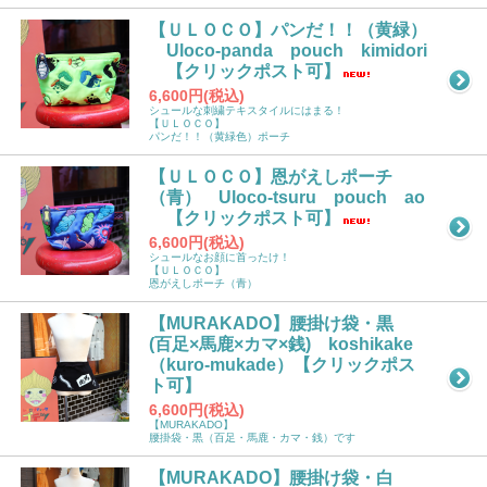
【ＵＬＯＣＯ】パンだ！！（黄緑）
Uloco-panda pouch kimidori
【クリックポスト可】
6,600円(税込)
シュールな刺繍テキスタイルにはまる！
【ＵＬＯＣＯ】
パンだ！！（黄緑色）ポーチ
【ＵＬＯＣＯ】恩がえしポーチ
（青） Uloco-tsuru pouch ao
【クリックポスト可】
6,600円(税込)
シュールなお顔に首ったけ！
【ＵＬＯＣＯ】
恩がえしポーチ（青）
【MURAKADO】腰掛け袋・黒
(百足×馬鹿×カマ×銭) koshikake
（kuro-mukade）【クリックポス
ト可】
6,600円(税込)
【MURAKADO】
腰掛袋・黒（百足・馬鹿・カマ・銭）です
【MURAKADO】腰掛け袋・白