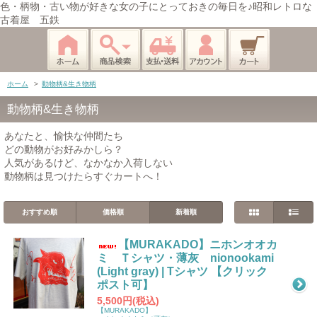
色・柄物・古い物が好きな女の子にとっておきの毎日を♪昭和レトロな
古着屋 五鉄
ホーム
>
動物柄&生き物柄
動物柄&生き物柄
あなたと、愉快な仲間たち
どの動物がお好みかしら？
人気があるけど、なかなか入荷しない
動物柄は見つけたらすぐカートへ！
おすすめ順
価格順
新着順
【MURAKADO】ニホンオオカ
ミ Ｔシャツ・薄灰 nionookami
(Light gray) | Tシャツ 【クリック
ポスト可】
5,500円(税込)
【MURAKADO】