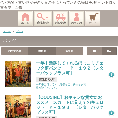
色・柄物・古い物が好きな女の子にとっておきの毎日を♪昭和レトロな
古着屋 五鉄
ホーム
>
パンツ
パンツ
おすすめ順
価格順
新着順
一年中活躍してくれるほっこりチェ
ック柄パンツ Ｐ－１９２【レタ
ーパックプラス可】
SOLD OUT
一年中活躍してくれるほっこりチェック柄
緑×白パンツです。
【COUSINE】おキャンな貴女にお
ススメ！スカートに見えてのキュロ
ット Ｐ－１９８ 【レターパック
プラス可】