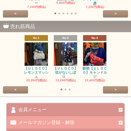
一
6,600円(税込)
虚
7,150円(税
7,150円(税込)
7,150円(税込)
<
>
売れ筋商品
No.1
No.2
No.3
No.4
【ＵＬＯＣＯ】
【ＵＬＯＣＯ】
新柄【ＵＬＯＣ
ＵＬＯＣＯ
レモンスマッシ
弦がないしぼ
Ｏ】キャンドル
ー毒（単色
ュ
り
ジ
カ
20,350円(税込)
13,200円(税込)
15,400円(税込)
37,400円(税
<
>
会員メニュー
メールマガジン登録・解除