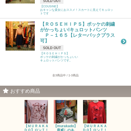
SOLD OUT
【COUSINE】
おキャンな貴女におススメ！スカートに見えてキュロッ
トです
【ＲＯＳＥＨＩＰＳ】ポッケの刺繍
がかっちょい!キュロットパンツ
Ｐ－１６５【レターパックプラス
可】
SOLD OUT
【ＲＯＳＥＨＩＰＳ】
ポッケの刺繍がかっちょいい
キュロットパンツです。
全3商品中 / 1-3商品
おすすめ商品
【ＭＵＲＡＫＡ
【murakado】
【ＭＵＲＡＫＡ
【MURAK
ＤＯ】ロンＴ！
鹿威しのあ
ＤＯ】ロンＴ！
O】ロンＴ