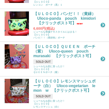
【ＵＬＯＣＯ】
レンコン ポーチ（黒）１
【ＵＬＯＣＯ】パンだ！！（黄緑）
Uloco-panda pouch kimidori
【クリックポスト可】
6,600円(税込)
シュールな刺繍テキスタイルにはまる！
【ＵＬＯＣＯ】
パンだ！！（黄緑色）ポーチ
【ＵＬＯＣＯ】ＱＵＥＥＮ ポーチ
（紫） Uloco-queen pouch
murasaki 【クリックポスト可】
SOLD OUT
シュールなお顔に首ったけ！
【ＵＬＯＣＯ】
ＱＵＥＥＮポーチ（紫）
【ＵＬＯＣＯ】レモンスマッシュポ
ーチ（白） Uloco-vegetarian le
mon w 【クリックポスト可】
SOLD OUT
シュールなお顔に首ったけ！
【ＵＬＯＣＯ】
レモンスマッシュ（白）