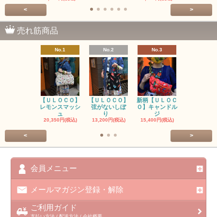
<
>
売れ筋商品
No.1
No.2
No.3
No.4
【ＵＬＯＣＯ】
【ＵＬＯＣＯ】
新柄【ＵＬＯＣ
ＵＬＯＣＯ
レモンスマッシ
弦がないしぼ
Ｏ】キャンドル
ー毒（単色
ュ
り
ジ
カ
20,350円(税込)
13,200円(税込)
15,400円(税込)
37,400円(税
<
>
会員メニュー
メールマガジン登録・解除
ご利用ガイド
支払い方法 / 配送方法 / 会社概要