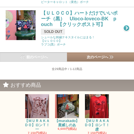
ピーターキャロット（黄色）ポーチ
【ＵＬＯＣＯ】ハートだけでいいポ
ーチ（黒） Uloco-loveco-BK p
ouch 【クリックポスト可】
SOLD OUT
シュールな刺繍テキスタイルにはまる！
【ＵＬＯＣＯ】
ラブコ(黒）ポーチ
前のページへ
次のページへ
全29商品中 / 1-12商品
おすすめ商品
【ＭＵＲＡＫＡ
【murakado】
【ＭＵＲＡＫＡ
【MURAK
ＤＯ】ロンＴ！
鹿威しのあ
ＤＯ】ロンＴ！
O】ロンＴ
一
6,600円(税込)
虚
7,150円(税
7,150円(税込)
7,150円(税込)