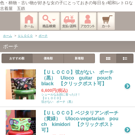
色・柄物・古い物が好きな女の子にとっておきの毎日を♪昭和レトロな
古着屋 五鉄
ホーム
>
ＵＬＯＣＯ
>
ポーチ
ポーチ
おすすめ順
価格順
新着順
【ＵＬＯＣＯ】弦がない ポーチ
（黒） Uloco guitar pouch
black 【クリックポスト可】
6,600円(税込)
シュールなお顔に首ったけ！
【ＵＬＯＣＯ】
弦がない ポーチ（黒）
【ＵＬＯＣＯ】ベジタリアンポーチ
（黄緑） Uloco-vegetarian pou
ch kimidori 【クリックポスト
可】