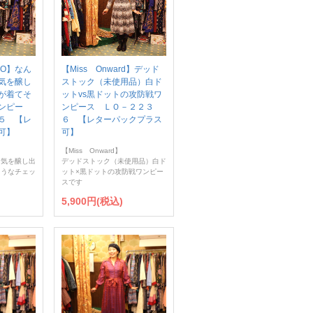
DO】なん
【Miss Onward】デッド
気を醸し
ストック（未使用品）白ド
が着てそ
ットvs黒ドットの攻防戦ワ
ンピー
ンピース ＬＯ－２２３
５ 【レ
６ 【レターパックプラス
可】
可】
】
【Miss Onward】
囲気を醸し出
デッドストック（未使用品）白ド
そうなチェッ
ット×黒ドットの攻防戦ワンピー
スです
5,900円(税込)