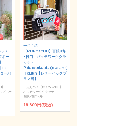
一点もの
パッチ
【MURAKADO】百眼×寿
プポー
×村門 パッチワーククラ
村門
ッチ・
）｜ｍ
Patchworkclutch(manako）
【レターパ
｜clutch【レターパックプ
ラス可】
O】
一点もの！【MURAKADO】
ップポー
パッチワーククラッチ
百眼×村門×寿
19,800円(税込)