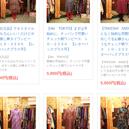
仕立品】テキスタイル
【Aki TOKYO】まずは手
【TAKESHI AN
ちろんいい！だけどボ
始めに。テッパンで可愛い
となく知的な雰囲
推し棒タイワンピー
チェック柄ワンピース Ｌ
出してるお嬢さん
ＬＯ－２２４５ 【レ
Ｏ－２２３４ 【レターパ
うなチェック柄ワ
パックプラス可】
ックプラス可】
ス ＬＯ－２２２
ターパックプラス
仕立品】
【Aki TOKYO】
スタイルはもちろんイイ！だ
柄物の手始めに。テッパンで可愛
【TAKESHI ANDO
、ボタンが推しの棒タイワン
いチェック柄ワンピースです
なんとなく知的な雰
スです
してる女の子が着て
5,900円(税込)
ク柄ワンピースです
900円(税込)
5,900円(税込)