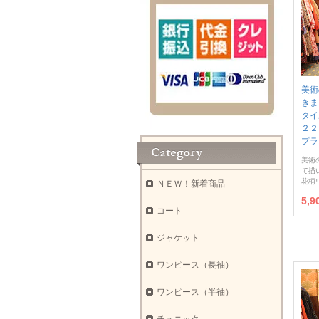
美術
きま
タイ
２２
プラ
美術
て描
花柄
ＮＥＷ！新着商品
5,
コート
ジャケット
ワンピース（長袖）
ワンピース（半袖）