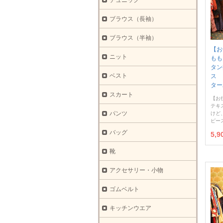
チュニック
ブラウス（長袖）
ブラウス（半袖）
【お
ニット
もも
タン
ベスト
ス 
ター
スカート
【お
テキ
パンツ
けど
ピー
バッグ
5,
靴
アクセサリー・小物
ゴムベルト
キッチンウエア