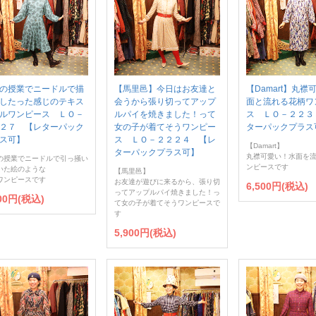
の授業でニードルで描
【馬里邑】今日はお友達と
【Damart】丸襟
したった感じのテキス
会うから張り切ってアップ
面と流れる花柄ワ
ルワンピース ＬＯ－
ルパイを焼きました！って
ス ＬＯ－２２３
２７ 【レターパック
女の子が着てそうワンピー
ターパックプラス
ス可】
ス ＬＯ－２２２４ 【レ
【Damart】
ターパックプラス可】
丸襟可愛い！水面を
の授業でニードルで引っ掻い
ンピースです
いた絵のような
【馬里邑】
ワンピースです
お友達が遊びに来るから、張り切
6,500円(税込)
ってアップルパイ焼きました！っ
900円(税込)
て女の子が着てそうワンピースで
す
5,900円(税込)