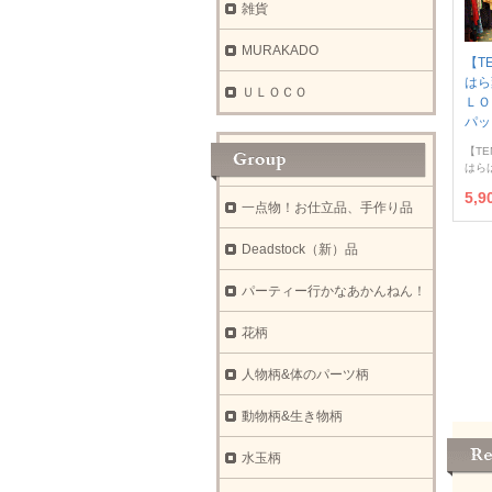
雑貨
MURAKADO
【T
は
ＵＬＯＣＯ
ＬＯ
パッ
【TE
はら
5,
一点物！お仕立品、手作り品
Deadstock（新）品
パーティー行かなあかんねん！
花柄
人物柄&体のパーツ柄
動物柄&生き物柄
水玉柄