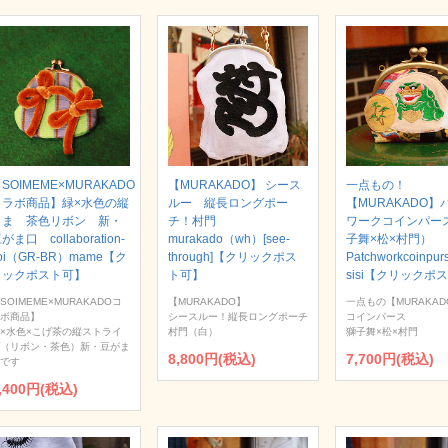
SOIMEME×MURAKADO
【MURAKADO】 シース
一点もの！
コラボ商品】緑×水色の縦
ルー 縦長ロングポー
【MURAKADO】
じま 茶色リボン 新・
チ！村門
ワークコインパー
がま口 collaboration-
murakado（wh）[see-
子舞×松×村門）
oi（GR-BR）mame【ク
through]【クリックポス
Patchworkcoinpur
リックポスト可】
ト可】
sisi【クリックポ
SOIMEME×MURAKADOコ
【MURAKADO】
一点もの【MURAKAD
ボ商品】
シースルー！縦長ロングポーチ
コインパース
×水色×こげ茶の縦ストライ
村門（白）
獅子舞×松×村門
（リボン・茶色）新・豆がま
8,800円(税込)
7,700円(税込)
です
,400円(税込)