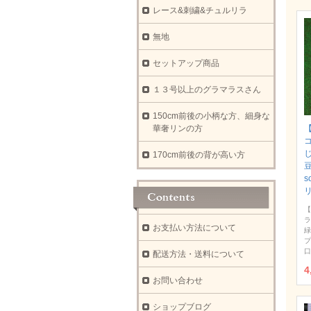
レース&刺繍&チュルリラ
無地
セットアップ商品
１３号以上のグラマラスさん
150cm前後の小柄な方、細身な
華奢リンの方
【
170cm前後の背が高い方
豆
s
【
ラ
お支払い方法について
緑
プ
口
配送方法・送料について
4
お問い合わせ
ショップブログ