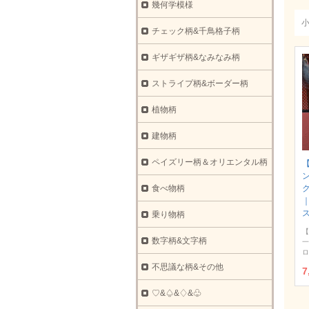
幾何学模様
チェック柄&千鳥格子柄
ギザギザ柄&なみなみ柄
ストライプ柄&ボーダー柄
植物柄
建物柄
ペイズリー柄＆オリエンタル柄
食べ物柄
ク
乗り物柄
【
数字柄&文字柄
一
ロ
不思議な柄&その他
7
♡&♤&♢&♧