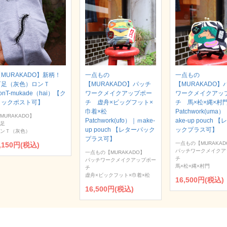
MURAKADO】新柄！
一点もの
一点もの
百足（灰色）ロンＴ
【MURAKADO】パッチ
【MURAKADO】
onT-mukade（hai）【ク
ワークメイクアップポー
ワークメイクアッ
リックポスト可】
チ 虚舟×ビッグフット×
チ 馬×松×縄×
巾着×松
Patchwork(uma
MURAKADO】
Patchwork(ufo）｜ｍake-
ake-up pouch 
足
up pouch 【レターパック
ックプラス可】
ンＴ（灰色）
プラス可】
一点もの【MURAKAD
,150円(税込)
パッチワークメイクア
一点もの【MURAKADO】
チ
パッチワークメイクアップポー
馬×松×縄×村門
チ
虚舟×ビックフット×巾着×松
16,500円(税込)
16,500円(税込)