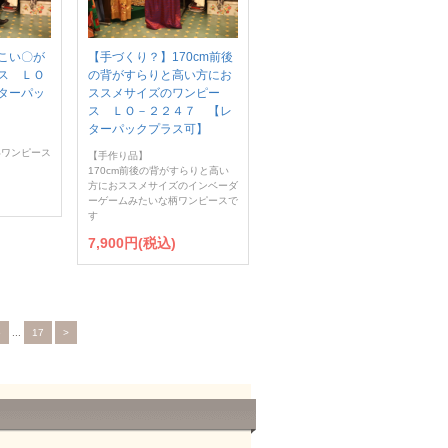
こい〇が
【手づくり？】170cm前後
ス ＬＯ
の背がすらりと高い方にお
ターパッ
ススメサイズのワンピー
ス ＬＯ－２２４７ 【レ
ターパックプラス可】
いワンピース
【手作り品】
170cm前後の背がすらりと高い
方におススメサイズのインベーダ
ーゲームみたいな柄ワンピースで
す
7,900円(税込)
5
...
17
>