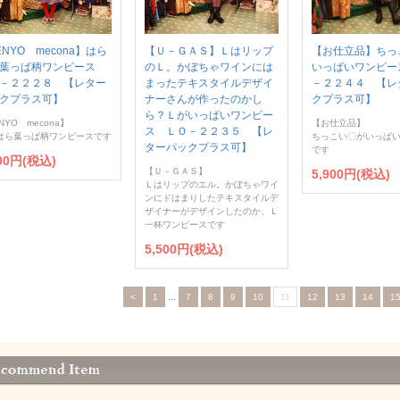
ENYO mecona】はら
【Ｕ－ＧＡＳ】Ｌはリップ
【お仕立品】ちっ
ら葉っぱ柄ワンピース
のＬ。かぼちゃワインには
いっぱいワンピー
－２２２８ 【レター
まったテキスタイルデザイ
－２２４４ 【レ
クプラス可】
ナーさんが作ったのかし
クプラス可】
ら？Ｌがいっぱいワンピー
NYO mecona】
【お仕立品】
ス ＬＯ－２２３５ 【レ
はら葉っぱ柄ワンピースです
ちっこい〇がいっぱ
ターパックプラス可】
です
900円(税込)
【Ｕ－ＧＡＳ】
5,900円(税込)
Ｌはリップのエル。かぼちゃワイ
ンにドはまりしたテキスタイルデ
ザイナーがデザインしたのか、Ｌ
一杯ワンピースです
5,500円(税込)
<
1
...
7
8
9
10
11
12
13
14
1