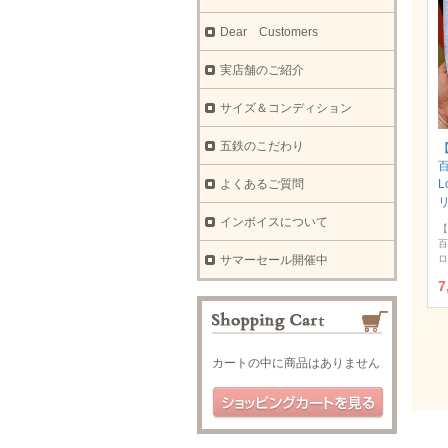
Dear Customers
実店舗のご紹介
サイズ＆コンディション
五鉄のこだわり
【
よくあるご質問
L
インボイスについて
【
百
サマーセール開催中
ロ
7
カートの中に商品はありません