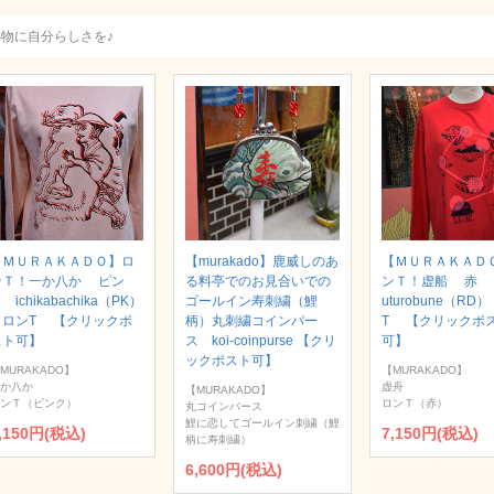
小物に自分らしさを♪
【ＭＵＲＡＫＡＤＯ】ロ
【murakado】鹿威しのあ
【ＭＵＲＡＫＡＤ
ンＴ！一か八か ピン
る料亭でのお見合いでの
ンＴ！虚船 赤
 ichikabachika（PK）
ゴールイン寿刺繍（鯉
uturobune（RD
｜ロンT 【クリックポ
柄）丸刺繍コインパー
T 【クリックポ
スト可】
ス koi-coinpurse 【クリ
可】
ックポスト可】
MURAKADO】
【MURAKADO】
か八か
虚舟
【MURAKADO】
ンＴ（ピンク）
ロンＴ（赤）
丸コインパース
鯉に恋してゴールイン刺繍（鯉
,150円(税込)
7,150円(税込)
柄に寿刺繍）
6,600円(税込)