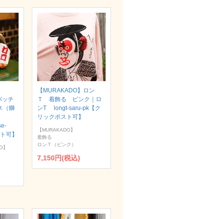
【MURAKADO】ロン
パッチ
Ｔ 着飾る ピンク｜ロ
ス（獅
ンT longt-saru-pk【ク
リックポスト可】
se-
【MURAKADO】
スト可】
着飾る
ロンＴ（ピンク）
O】
7,150円(税込)