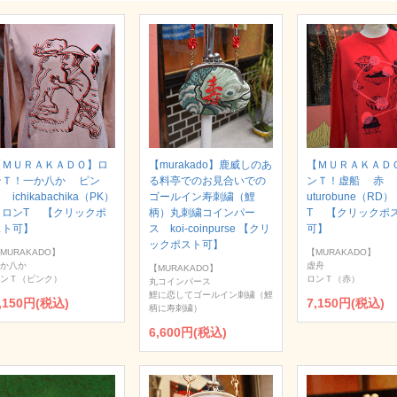
【ＭＵＲＡＫＡＤＯ】ロ
【murakado】鹿威しのあ
【ＭＵＲＡＫＡＤ
ンＴ！一か八か ピン
る料亭でのお見合いでの
ンＴ！虚船 赤
 ichikabachika（PK）
ゴールイン寿刺繍（鯉
uturobune（RD
｜ロンT 【クリックポ
柄）丸刺繍コインパー
T 【クリックポ
スト可】
ス koi-coinpurse 【クリ
可】
ックポスト可】
MURAKADO】
【MURAKADO】
か八か
虚舟
【MURAKADO】
ンＴ（ピンク）
ロンＴ（赤）
丸コインパース
鯉に恋してゴールイン刺繍（鯉
,150円(税込)
7,150円(税込)
柄に寿刺繍）
6,600円(税込)