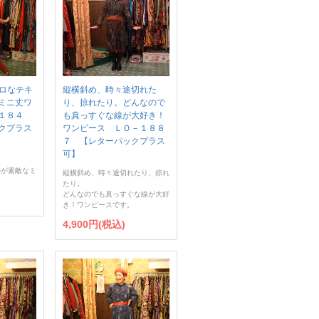
レトロなテキ
縦横斜め、時々途切れた
ミニ丈ワ
り、掠れたり。どんなので
１８４
も真っすぐな線が大好き！
クプラス
ワンピース ＬＯ－１８８
７ 【レターパックプラス
可】
ルが素敵なミ
縦横斜め、時々途切れたり、掠れ
たり。
どんなのでも真っすぐな線が大好
き！ワンピースです。
4,900円(税込)