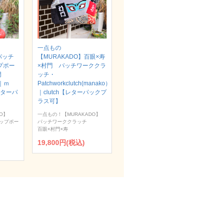
一点もの
パッチ
【MURAKADO】百眼×寿
プポー
×村門 パッチワーククラ
村門
ッチ・
）｜ｍ
Patchworkclutch(manako）
【レターパ
｜clutch【レターパックプ
ラス可】
O】
一点もの！【MURAKADO】
ップポー
パッチワーククラッチ
百眼×村門×寿
19,800円(税込)