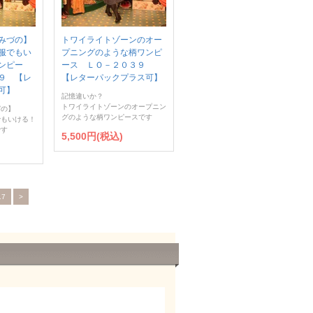
みづの】
トワイライトゾーンのオー
服でもい
プニングのような柄ワンピ
ンピー
ース ＬＯ－２０３９
９ 【レ
【レターパックプラス可】
可】
記憶違いか？
トワイライトゾーンのオープニン
づの】
グのような柄ワンピースです
でもいける！
です
5,500円(税込)
17
>