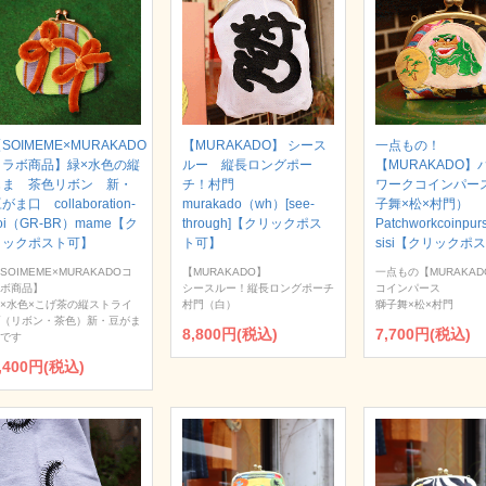
SOIMEME×MURAKADO
【MURAKADO】 シース
一点もの！
コラボ商品】緑×水色の縦
ルー 縦長ロングポー
【MURAKADO】
じま 茶色リボン 新・
チ！村門
ワークコインパー
がま口 collaboration-
murakado（wh）[see-
子舞×松×村門）
oi（GR-BR）mame【ク
through]【クリックポス
Patchworkcoinpur
リックポスト可】
ト可】
sisi【クリックポ
SOIMEME×MURAKADOコ
【MURAKADO】
一点もの【MURAKAD
ボ商品】
シースルー！縦長ロングポーチ
コインパース
×水色×こげ茶の縦ストライ
村門（白）
獅子舞×松×村門
（リボン・茶色）新・豆がま
8,800円(税込)
7,700円(税込)
です
,400円(税込)