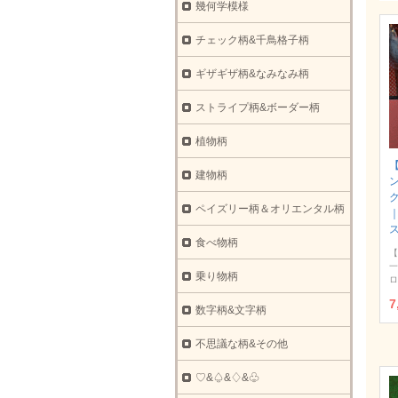
幾何学模様
チェック柄&千鳥格子柄
ギザギザ柄&なみなみ柄
ストライプ柄&ボーダー柄
植物柄
建物柄
ク
ペイズリー柄＆オリエンタル柄
食べ物柄
【
一
乗り物柄
ロ
7
数字柄&文字柄
不思議な柄&その他
♡&♤&♢&♧