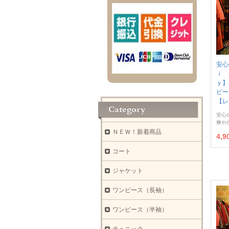
安心
ｉ 
ｙ】
ピ
【レ
安心の日
爽や
ＮＥＷ！新着商品
4,
コート
ジャケット
ワンピース（長袖）
ワンピース（半袖）