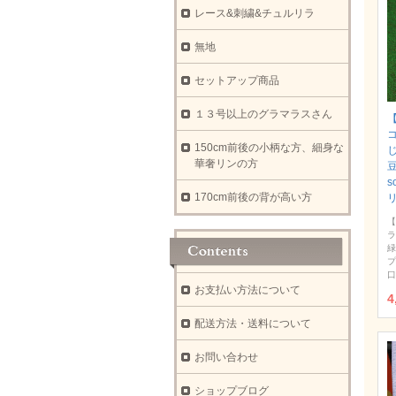
レース&刺繍&チュルリラ
無地
セットアップ商品
１３号以上のグラマラスさん
【
150cm前後の小柄な方、細身な
華奢リンの方
豆
s
170cm前後の背が高い方
【
ラ
緑
プ
口
お支払い方法について
4
配送方法・送料について
お問い合わせ
ショップブログ