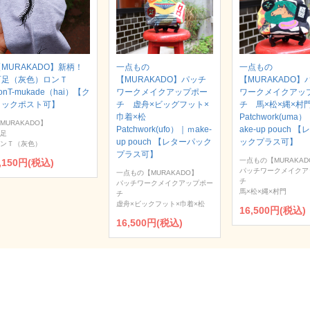
MURAKADO】新柄！
一点もの
一点もの
百足（灰色）ロンＴ
【MURAKADO】パッチ
【MURAKADO】
onT-mukade（hai）【ク
ワークメイクアップポー
ワークメイクアッ
リックポスト可】
チ 虚舟×ビッグフット×
チ 馬×松×縄×
巾着×松
Patchwork(uma
MURAKADO】
Patchwork(ufo）｜ｍake-
ake-up pouch 
足
up pouch 【レターパック
ックプラス可】
ンＴ（灰色）
プラス可】
一点もの【MURAKAD
,150円(税込)
パッチワークメイクア
一点もの【MURAKADO】
チ
パッチワークメイクアップポー
馬×松×縄×村門
チ
虚舟×ビックフット×巾着×松
16,500円(税込)
16,500円(税込)