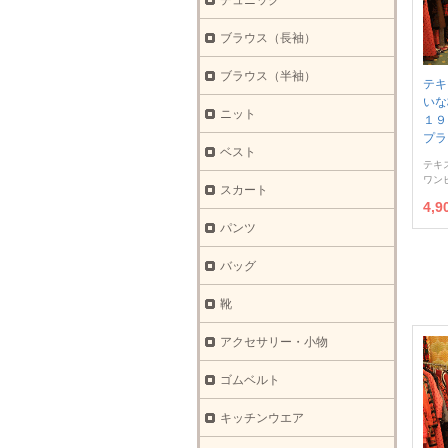
チュニック
ブラウス（長袖）
ブラウス（半袖）
テキ
いな
ニット
１９
プラ
ベスト
テキ
ワン
スカート
4,
パンツ
バッグ
靴
アクセサリー・小物
ゴムベルト
キッチンウエア