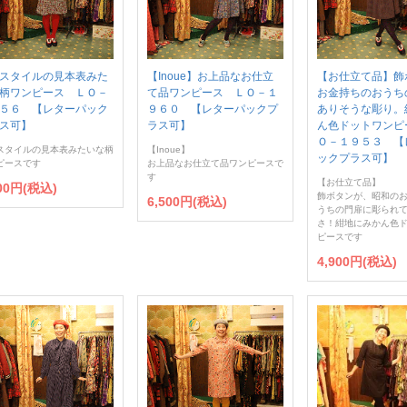
スタイルの見本表みた
【Inoue】お上品なお仕立
【お仕立て品】飾
柄ワンピース ＬＯ－
て品ワンピース ＬＯ－１
お金持ちのおうち
５６ 【レターパック
９６０ 【レターパックプ
ありそうな彫り。
ス可】
ラス可】
ん色ドットワンピ
Ｏ－１９５３ 【
スタイルの見本表みたいな柄
【Inoue】
ックプラス可】
ピースです
お上品なお仕立て品ワンピースで
す
【お仕立て品】
900円(税込)
飾ボタンが、昭和の
6,500円(税込)
うちの門扉に彫られ
さ！紺地にみかん色
ピースです
4,900円(税込)