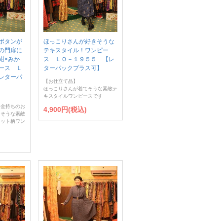
ボタンが
ほっこりさんが好きそうな
の門扉に
テキスタイル！ワンピー
紺×みか
ス ＬＯ－１９５５ 【レ
ース Ｌ
ターパックプラス可】
レターパ
【お仕立て品】
ほっこりさんが着てそうな素敵テ
キスタイルワンピースです
お金持ちのお
4,900円(税込)
てそうな素敵
ドット柄ワン