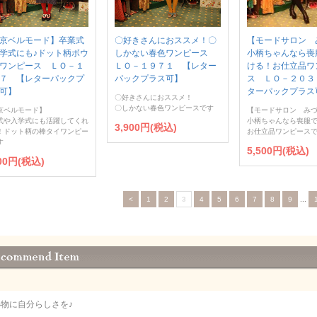
京ベルモード】卒業式
〇好きさんにおススメ！〇
【モードサロン 
学式にも♪ドット柄ボウ
しかない春色ワンピース
小柄ちゃんなら喪
ワンピース ＬＯ－１
ＬＯ－１９７１ 【レター
ける！お仕立品ワ
７ 【レターパックプ
パックプラス可】
ス ＬＯ－２０３
可】
ターパックプラス
〇好きさんにおススメ！
〇しかない春色ワンピースです
京ベルモード】
【モードサロン み
式や入学式にも活躍してくれ
小柄ちゃんなら喪服
3,900円(税込)
！ドット柄の棒タイワンピー
お仕立品ワンピース
す
5,500円(税込)
500円(税込)
<
1
2
3
4
5
6
7
8
9
...
小物に自分らしさを♪