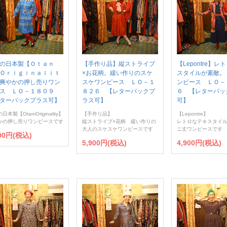
の日本製【Ｏｔａｎ
【手作り品】縦ストライプ
【Lepontre】
Ｏｒｉｇｉｎａｌｉｔ
×お花柄。緩い作りのスケ
スタイルが素敵。
爽やかの押し売りワン
スケワンピース ＬＯ－１
ンピース ＬＯ－
ース ＬＯ－１８０９
８２６ 【レターパックプ
６ 【レターパッ
ターパックプラス可】
ラス可】
可】
本製【OtaniOriginality】
【手作り品】
【Lepontre】
かの押し売りワンピースです
縦ストライプ×花柄 緩い作りの
レトロなテキスタイ
大人のスケスケワンピースです
ニ丈ワンピースです
900円(税込)
5,900円(税込)
4,900円(税込)