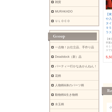
雑貨
MURAKADO
【東
や入
ＵＬＯＣＯ
タイ
９５
ラス
【東
卒業
そう
一点物！お仕立品、手作り品
スで
Deadstock（新）品
5,
パーティー行かなあかんねん！
花柄
人物柄&体のパーツ柄
動物柄&生き物柄
水玉柄