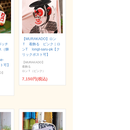
【MURAKADO】ロン
パッチ
Ｔ 着飾る ピンク｜ロ
ス（獅
ンT longt-saru-pk【ク
リックポスト可】
se-
【MURAKADO】
スト可】
着飾る
ロンＴ（ピンク）
O】
7,150円(税込)