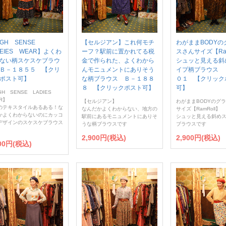
IGH SENSE
【セルジアン】これ何モチ
わがままBODYの
DEIES WEAR】よくわ
ーフ？駅前に置かれてる税
スさんサイズ【Ram
ない柄スケスケブラウ
金で作られた、よくわから
シュッと見える斜
Ｂ－１８５５ 【クリ
んモニュメントにありそう
イプ柄ブラウス 
ポスト可】
な柄ブラウス Ｂ－１８８
０１ 【クリック
８ 【クリックポスト可】
可】
GH SENSE LADIES
R】
【セルジアン】
わがままBODYのグ
のテキスタイルあるある！な
なんだかよくわからない、地方の
サイズ【RamRoll】
かよくわからないのにカッコ
駅前にあるモニュメントにありそ
シュッと見える斜め
デザインのスケスケブラウス
うな柄ブラウスです
ブラウスです
2,900円(税込)
2,900円(税込)
900円(税込)