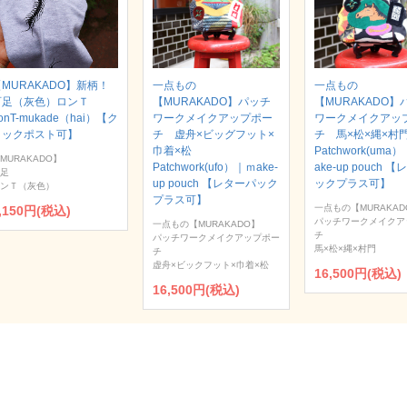
MURAKADO】新柄！
一点もの
一点もの
百足（灰色）ロンＴ
【MURAKADO】パッチ
【MURAKADO】
onT-mukade（hai）【ク
ワークメイクアップポー
ワークメイクアッ
リックポスト可】
チ 虚舟×ビッグフット×
チ 馬×松×縄×
巾着×松
Patchwork(uma
MURAKADO】
Patchwork(ufo）｜ｍake-
ake-up pouch 
足
up pouch 【レターパック
ックプラス可】
ンＴ（灰色）
プラス可】
一点もの【MURAKAD
,150円(税込)
パッチワークメイクア
一点もの【MURAKADO】
チ
パッチワークメイクアップポー
馬×松×縄×村門
チ
虚舟×ビックフット×巾着×松
16,500円(税込)
16,500円(税込)