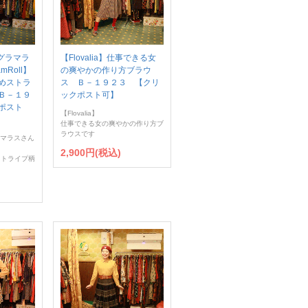
グラマラ
【Flovalia】仕事できる女
Roll】
の爽やかの作り方ブラウ
めストラ
ス Ｂ－１９２３ 【クリ
Ｂ－１９
ックポスト可】
ポスト
【Flovalia】
仕事できる女の爽やかの作り方ブ
ラウスです
ラマラスさん
2,900円(税込)
ストライプ柄