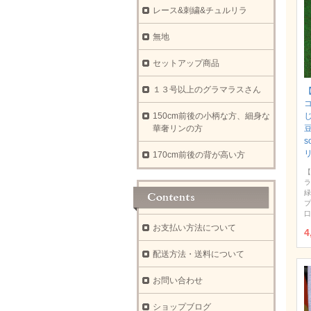
レース&刺繍&チュルリラ
無地
セットアップ商品
１３号以上のグラマラスさん
【
150cm前後の小柄な方、細身な
華奢リンの方
豆
s
170cm前後の背が高い方
【
ラ
緑
プ
口
お支払い方法について
4
配送方法・送料について
お問い合わせ
ショップブログ