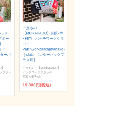
一点もの
パッチ
【MURAKADO】百眼×寿
プポー
×村門 パッチワーククラ
村門
ッチ・
）｜ｍ
Patchworkclutch(manako）
【レターパ
｜clutch【レターパックプ
ラス可】
O】
一点もの！【MURAKADO】
ップポー
パッチワーククラッチ
百眼×村門×寿
19,800円(税込)