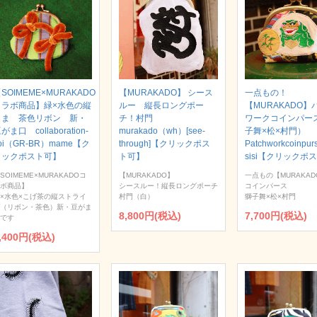
SOIMEME×MURAKADO
【MURAKADO】 シース
一点もの！
コラボ商品】緑×水色の縦
ルー 縦長ロングポー
【MURAKADO】
じま 茶色リボン 新・
チ！村門
ワークコインパー
がま口 collaboration-
murakado（wh）[see-
子舞×松×村門）
oi（GR-BR）mame【ク
through]【クリックポス
Patchworkcoinpur
リックポスト可】
ト可】
sisi【クリックポ
SOIMEME×MURAKADOコ
【MURAKADO】
一点もの【MURAKAD
ボ商品】
シースルー！縦長ロングポーチ
コインパース
×水色×こげ茶の縦ストライ
村門（白）
獅子舞×松×村門
（リボン・茶色）新・豆がま
8,800円(税込)
7,700円(税込)
です
,400円(税込)