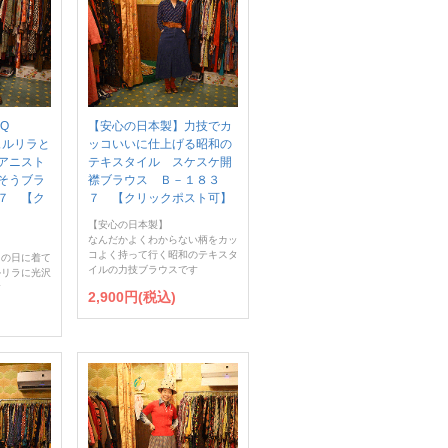
INQ
【安心の日本製】力技でカ
チュルリラと
ッコいいに仕上げる昭和の
アニスト
テキスタイル スケスケ開
そうブラ
襟ブラウス Ｂ－１８３
７ 【ク
７ 【クリックポスト可】
【安心の日本製】
なんだかよくわからない柄をカッ
コよく持って行く昭和のテキスタ
フの日に着て
イルの力技ブラウスです
ルリラに光沢
す
2,900円(税込)