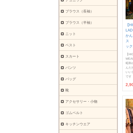
チュニック
ブラウス（長袖）
ブラウス（半袖）
【H
LA
ニット
かん
ス 
ベスト
ック
【HI
スカート
WEA
昭和
パンツ
んだ
いい
です
バッグ
2,
靴
アクセサリー・小物
ゴムベルト
キッチンウエア