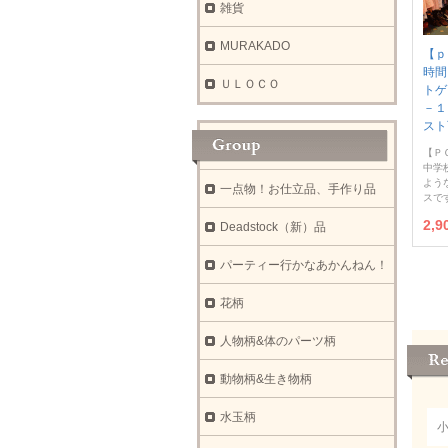
雑貨
MURAKADO
【ｐ
時間
ＵＬＯＣＯ
トゲ
－１
スト
【Ｐ
中学
よう
一点物！お仕立品、手作り品
スで
2,
Deadstock（新）品
パーティー行かなあかんねん！
花柄
人物柄&体のパーツ柄
動物柄&生き物柄
水玉柄