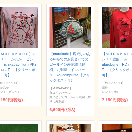
【ＭＵＲＡＫＡＤＯ】ロ
【murakado】鹿威しのあ
【ＭＵＲＡＫＡＤ
ンＴ！一か八か ピン
る料亭でのお見合いでの
ンＴ！虚船 赤
 ichikabachika（PK）
ゴールイン寿刺繍（鯉
uturobune（RD
｜ロンT 【クリックポ
柄）丸刺繍コインパー
T 【クリックポ
スト可】
ス koi-coinpurse 【クリ
可】
ックポスト可】
MURAKADO】
【MURAKADO】
か八か
虚舟
【MURAKADO】
ンＴ（ピンク）
ロンＴ（赤）
丸コインパース
鯉に恋してゴールイン刺繍（鯉
,150円(税込)
7,150円(税込)
柄に寿刺繍）
6,600円(税込)