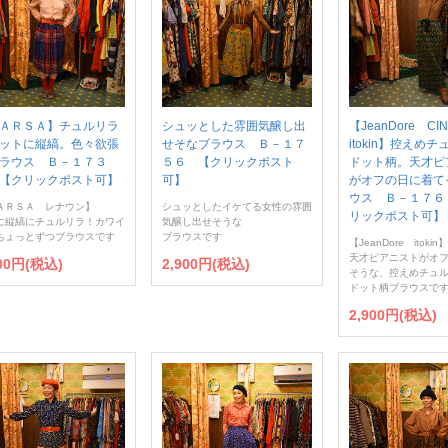
ＡＲＳＡ】チュルリラ
シュッとした雰囲気醸し出
【JeanDore C
ットに縦縞。色々欲張
せそなブラウス Ｂ－１７
itokin】控えめ
ラウス Ｂ－１７３
５６ 【クリックポスト
ドット柄。天才ピ
【クリックポスト可】
可】
がオフの日に着て
ウス Ｂ－１７６
ＡＲＳＡ レナウン】
シュッとしたイケてる女性の雰囲
リックポスト可】
に縦縞にチュルリラ！カワイ
気醸し出せそうな
ちょっとずつブラウスです
ブラウスです
【JeanDore itokin】
天才ピアニストがオ
900円(税込)
2,900円(税込)
そうな、控えめチュ
ドット柄ブラウスで
2,900円(税込)