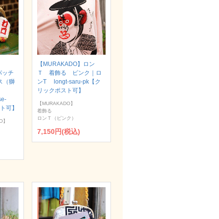
【MURAKADO】ロン
パッチ
Ｔ 着飾る ピンク｜ロ
ス（獅
ンT longt-saru-pk【ク
リックポスト可】
se-
【MURAKADO】
スト可】
着飾る
ロンＴ（ピンク）
O】
7,150円(税込)