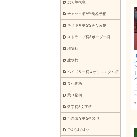
幾何学模様
チェック柄&千鳥格子柄
ギザギザ柄&なみなみ柄
ストライプ柄&ボーダー柄
植物柄
建物柄
ク
ペイズリー柄＆オリエンタル柄
食べ物柄
【
一
乗り物柄
ロ
7
数字柄&文字柄
不思議な柄&その他
♡&♤&♢&♧