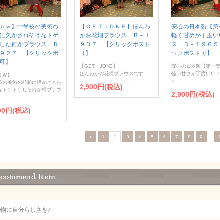
ｏｗ】中学校の美術の
【ＧＥＴＪＯＮＥ】ほんわ
安心の日本製【第
に欠かされそうなトゲ
かお花畑ブラウス Ｂ－１
軽く甘めが丁度い
した何かブラウス Ｂ
９３７ 【クリックポスト
ス Ｂ－１９６５
９２７ 【クリックポ
可】
ックポスト可】
可】
【GET JONE】
安心の日本製【第一
ほんわかお花柄ブラウスです
軽い甘さが丁度いい
ＯＷ】
す
校の美術の時間に描かされた
2,900円(税込)
なトゲトゲした何か柄ブラウ
2,900円(税込)
す
900円(税込)
<
1
2
3
4
5
6
7
8
9
...
小物に自分らしさを♪