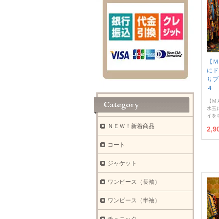
【Ｍ
にド
りブ
４ 
【Ｍ
水玉
イを
ＮＥＷ！新着商品
2,
コート
ジャケット
ワンピース（長袖）
ワンピース（半袖）