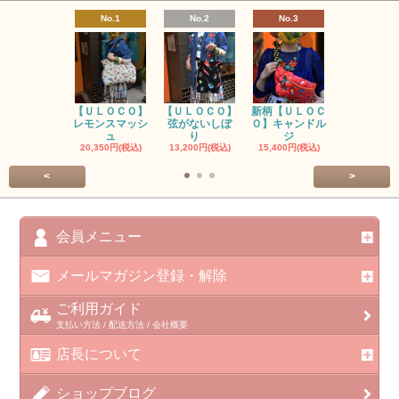
No.1
No.2
No.3
No.4
【ＵＬＯＣＯ】
【ＵＬＯＣＯ】
新柄【ＵＬＯＣ
ＵＬＯＣＯ
レモンスマッシ
弦がないしぼ
Ｏ】キャンドル
ー毒（単色
ュ
り
ジ
カ
20,350円(税込)
13,200円(税込)
15,400円(税込)
37,400円(税
<
>
会員メニュー
メールマガジン登録・解除
ご利用ガイド
支払い方法 / 配送方法 / 会社概要
店長について
ショップブログ