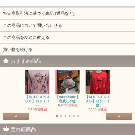
特定商取引法に基づく表記 (返品など)
この商品について問い合わせる
この商品を友達に教える
買い物を続ける
おすすめ商品
【ＭＵＲＡＫＡ
【murakado】
【ＭＵＲＡＫＡ
【MURAK
ＤＯ】ロンＴ！
鹿威しのあ
ＤＯ】ロンＴ！
O】ロンＴ
一
6,600円(税込)
虚
7,150円(税
7,150円(税込)
7,150円(税込)
<
>
売れ筋商品