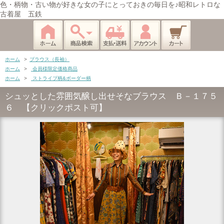
色・柄物・古い物が好きな女の子にとっておきの毎日を♪昭和レトロな
古着屋 五鉄
ホーム
>
ブラウス（長袖）
ホーム
>
会員様限定価格商品
ホーム
>
ストライプ柄&ボーダー柄
シュッとした雰囲気醸し出せそなブラウス Ｂ－１７５
６ 【クリックポスト可】