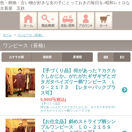
色・柄物・古い物が好きな女の子にとっておきの毎日を♪昭和レトロな
古着屋 五鉄
ホーム
>
ワンピース（長袖）
ワンピース（長袖）
おすすめ順
価格順
新着順
【手づくり品】何があった？カクカ
クしかじか。がたがたギザギザとガ
タガタペイズリー柄ワンピース Ｌ
Ｏ－２１７３ 【レターパックプラ
ス可】
5,900円(税込)
【手づくり品】
何があったんだ？カクカクしかじか。カクカクギザギザ×
カクカクペイズリー柄ワンピースです
【お仕立品】斜めストライプ柄シン
プルワンピース ＬＯ－２１５９