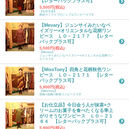
【レターパックプラス可】
5,500円(税込)
【お仕立品】
斜めストライプのシンプルワンピースです
【Mevary】ジュンサイみたいなペ
イズリー×オリエンタルな花柄ワン
ピース ＬＯ－２１７７ 【レター
パックプラス可】
5,500円(税込)
【Mevary】
ジュンサイみたいなペイズリー×オリエンタルな花柄ワン
ピースです
【MissToey】四角と花柄秋色ワン
ピース ＬＯ－２１７１ 【レター
パックプラス可】
5,900円(税込)
【MissToey】
四角×花柄の秋色ワンピースです
【お仕立品】今日会う人が抹茶×ク
リームのお菓子を食べたくなる率上
がりそうなワンピース ＬＯ－２１
６４ 【レターパックプラス可】
5,900円(税込)