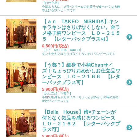
【お仕立品】
今日ある人に、抹茶×クリームのお菓子が食べたくなる確
率上げるワンピースです
【ａｎ TAKEO NISHIDA】キン
キラキンはさりげなくしない。金ラ
メ格子柄ワンピース ＬＯ－２１５
５ 【レターパックプラス可】
6,500円(税込)
【ａｎ NISHIDA TAKEO】
キンキラキンはさりげなくしないわ！ワンピースです
【う都？】細身で小柄Chanサイ
ズ！ちょっぴりおめかしお仕立品ワ
ンピース ＬＯ－２１６６ 【レタ
ーパックプラス可】
5,900円(税込)
【お仕立品 う都？】
小柄で細身ちゃんサイズ！ちょっとおめかしの時のお出
かけワンピースです
【Belle House】蹄×チェーンが
何となく気品を感じるワンピース
ＬＯ－２１６２ 【レターパックプ
ラス可】
5,900円(税込)