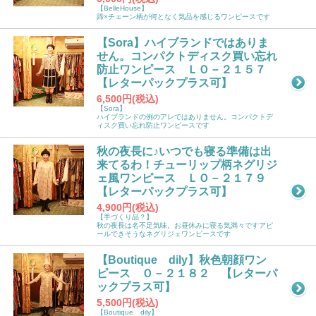
【BelleHouse】
蹄×チェーン柄が何となく気品を感じるワンピースです
【Sora】ハイブランドではありま
せん。コンパクトディスク買い忘れ
防止ワンピース ＬＯ－２１５７
【レターパックプラス可】
6,500円(税込)
【Sora】
ハイブランドの例のアレではありません。コンパクトデ
ィスク買い忘れ防止ワンピースです
秋の夜長に♪いつでも寝る準備は出
来てるわ！チューリップ柄ネグリジ
ェ風ワンピース ＬＯ－２１７９
【レターパックプラス可】
4,900円(税込)
【手づくり品？】
秋の夜長は名不足気味。お昼休みに寝る気満々ですアピ
ールできそうなネグリジェワンピースです
【Boutique dily】秋色朝顔ワン
ピース Ｏ－２１８２ 【レターパ
ックプラス可】
5,500円(税込)
【Boutique dily】