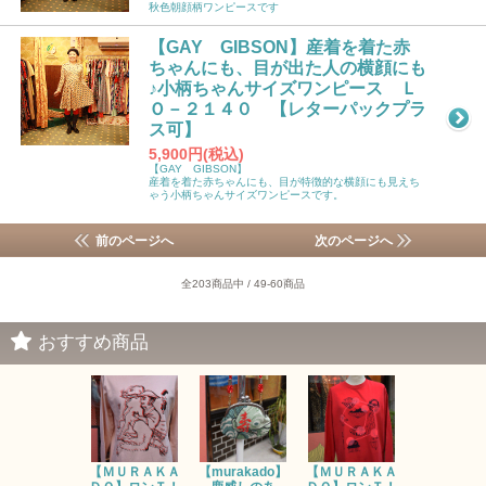
秋色朝顔柄ワンピースです
【GAY GIBSON】産着を着た赤
ちゃんにも、目が出た人の横顔にも
♪小柄ちゃんサイズワンピース Ｌ
Ｏ－２１４０ 【レターパックプラ
ス可】
5,900円(税込)
【GAY GIBSON】
産着を着た赤ちゃんにも、目が特徴的な横顔にも見えち
ゃう小柄ちゃんサイズワンピースです。
前のページへ
次のページへ
全203商品中 / 49-60商品
おすすめ商品
【ＭＵＲＡＫＡ
【murakado】
【ＭＵＲＡＫＡ
【MURAK