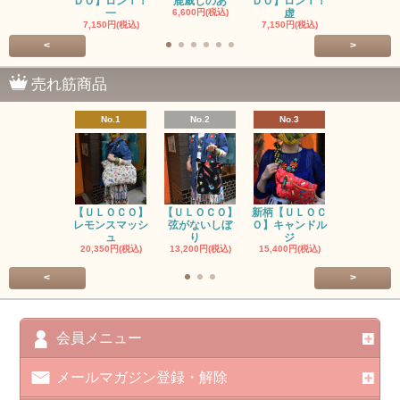
ＤＯ】ロンＴ！
鹿威しのあ
ＤＯ】ロンＴ！
O】ロンＴ
一
6,600円(税込)
虚
7,150円(税
7,150円(税込)
7,150円(税込)
<
>
売れ筋商品
No.1
No.2
No.3
No.4
【ＵＬＯＣＯ】
【ＵＬＯＣＯ】
新柄【ＵＬＯＣ
ＵＬＯＣＯ
レモンスマッシ
弦がないしぼ
Ｏ】キャンドル
ー毒（単色
ュ
り
ジ
カ
20,350円(税込)
13,200円(税込)
15,400円(税込)
37,400円(税
<
>
会員メニュー
メールマガジン登録・解除