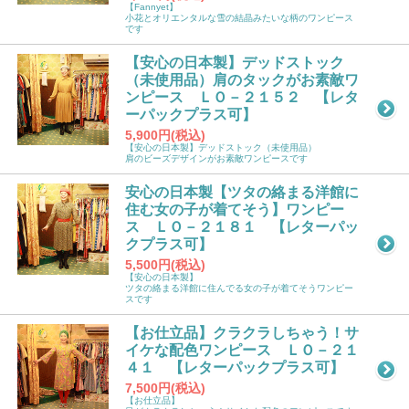
【Fannyet】
小花とオリエンタルな雪の結晶みたいな柄のワンピース
です
【安心の日本製】デッドストック
（未使用品）肩のタックがお素敵ワ
ンピース ＬＯ－２１５２ 【レタ
ーパックプラス可】
5,900円(税込)
【安心の日本製】デッドストック（未使用品）
肩のビーズデザインがお素敵ワンピースです
安心の日本製【ツタの絡まる洋館に
住む女の子が着てそう】ワンピー
ス ＬＯ－２１８１ 【レターパッ
クプラス可】
5,500円(税込)
【安心の日本製】
ツタの絡まる洋館に住んでる女の子が着てそうワンピー
スです
【お仕立品】クラクラしちゃう！サ
イケな配色ワンピース ＬＯ－２１
４１ 【レターパックプラス可】
7,500円(税込)
【お仕立品】