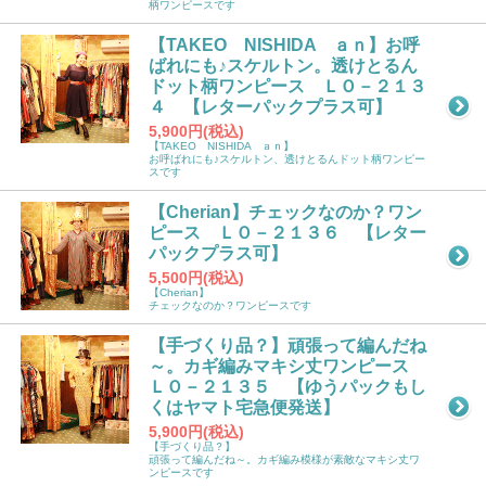
柄ワンピースです
【TAKEO NISHIDA ａｎ】お呼
ばれにも♪スケルトン。透けとるん
ドット柄ワンピース ＬＯ－２１３
４ 【レターパックプラス可】
5,900円(税込)
【TAKEO NISHIDA ａｎ】
お呼ばれにも♪スケルトン、透けとるんドット柄ワンピー
スです
【Cherian】チェックなのか？ワン
ピース ＬＯ－２１３６ 【レター
パックプラス可】
5,500円(税込)
【Cherian】
チェックなのか？ワンピースです
【手づくり品？】頑張って編んだね
～。カギ編みマキシ丈ワンピース
ＬＯ－２１３５ 【ゆうパックもし
くはヤマト宅急便発送】
5,900円(税込)
【手づくり品？】
頑張って編んだね～。カギ編み模様が素敵なマキシ丈ワ
ンピースです