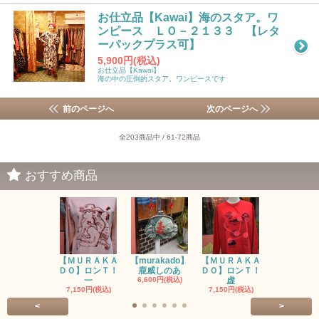
お仕立品【Kawai】海のスタア。ワ
ンピース ＬＯ－２１３３ 【レタ
ーパックプラス可】
5,900円(税込)
お仕立品【Kawai】
海の中の圧倒的スタア。ワンピースです
前のページへ
次のページへ
全203商品中 / 61-72商品
おすすめ商品
【ＭＵＲＡＫＡ
【murakado】
【ＭＵＲＡＫＡ
【MURAK
ＤＯ】ロンＴ！
鹿威しのあ
ＤＯ】ロンＴ！
O】ロンＴ
一
6,600円(税込)
虚
7,150円(税
7,150円(税込)
7,150円(税込)
<
>