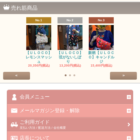
売れ筋商品
No.1
No.2
No.3
No.4
【ＵＬＯＣＯ】
【ＵＬＯＣＯ】
新柄【ＵＬＯＣ
ＵＬＯＣＯ
レモンスマッシ
弦がないしぼ
Ｏ】キャンドル
ー毒（単色
ュ
り
ジ
カ
20,350円(税込)
13,200円(税込)
15,400円(税込)
37,400円(税
<
>
会員メニュー
メールマガジン登録・解除
ご利用ガイド
支払い方法 / 配送方法 / 会社概要
店長について