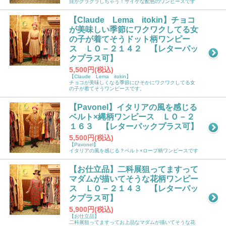
目がクラクラしちゃう！サイケな配色のワンピースです
【Claude Lema itokin】チョコ
が美味しい季節にワクワクしてる女
の子が着てそうドット柄ワンピー
ス ＬＯ－２１４２ 【レターパッ
クプラス可】
5,500円(税込)
【Claude Lema itokin】
チョコが美味しくなる季節にひそかにワクワクしてる女
の子が着てそうワンピースです。
【Pavonel】イタリアの風を感じる
ベルト×縄柄ワンピース ＬＯ－２
１６３ 【レターパックプラス可】
5,500円(税込)
【Pavonel】
イタリアの風を感じる？ベルト×ロープ柄ワンピースです
【お仕立品】二科展狙ってますって
マダムが描いてそうな花柄ワンピー
ス ＬＯ－２１４３ 【レターパッ
クプラス可】
5,900円(税込)
【お仕立品】
二科展狙ってますってお上品なマダムが描いてそうな花