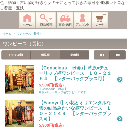
色・柄物・古い物が好きな女の子にとっておきの毎日を♪昭和レトロな
古着屋 五鉄
ホーム
>
ワンピース（長袖）
ワンピース（長袖）
おすすめ順
価格順
新着順
【Conscious ichiju】草原×チュ
ーリップ柄ワンピース ＬＯ－２１
５４ 【レターパックプラス可】
5,900円(税込)
【Conscious ichiju】
草原×チューリップ柄ワンピースです
【Fannyet】小花とオリエンタルな
雪の結晶みたいな柄ワンピース Ｌ
Ｏ－２１４９ 【レターパックプラ
ス可】
5,900円(税込)