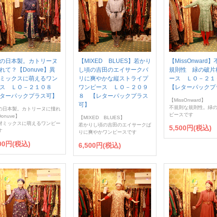
の日本製。カトリーヌ
【MIXED BLUES】若かり
【MissOnward
れて？【Donuve】異
し頃の吉田のエイサークバ
規則性 緑の破片
ミックスに萌えるワン
リに爽やかな縦ストライプ
ース ＬＯ－２
ース ＬＯ－２１０８
ワンピース ＬＯ－２０９
【レターパックプ
ターパックプラス可】
８ 【レターパックプラス
【MissOnward】
可】
不規則な規則性。緑
の日本製。カトリーヌに憧れ
ピースです
onuve】
【MIXED BLUES】
材ミックスに萌えるワンピー
若かりし頃の吉田のエイサークば
5,500円(税込)
す
りに爽やかワンピースです
900円(税込)
6,500円(税込)