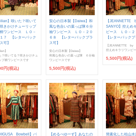
eilian】咲いた？咲いて
安心の日本製【Daiwa】和
【JEANNETTE
咲きかけチューリップ
風な色合いの葉っぱ隊６分
SANYO】控えめ
柄ワンピース ＬＯ－
袖ワンピース ＬＯ－２０
ピース ＬＯ－
１７ 【レターパック
６８ 【レターパックプラ
【レターパックプ
ス可】
ス可】
【JEANNETTE by
控えめキラリワンピ
lian】
安心の日本製【Daiwa】
た？咲いてる？咲きかけチュ
和風な色合いの葉っぱ隊 ６分袖
5,500円(税込)
ップ柄ワンピースです
ワンピースです
500円(税込)
5,500円(税込)
IGUSA Bowbell】バ
【めるべゆーず】あなたの
簡素化した枯山水