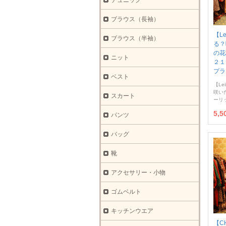
チュニック
ブラウス（長袖）
【L
ブラウス（半袖）
る？
の花
ニット
２１
プラ
ベスト
【Lei
咲い
スカート
ーリ
5,
パンツ
バッグ
靴
アクセサリー・小物
ゴムベルト
キッチンウエア
【CH