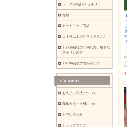
レース&刺繍&チュルリラ
無地
【
セットアップ商品
豆
s
１３号以上のグラマラスさん
150cm前後の小柄な方、細身な
【
華奢リンの方
ラ
緑
プ
170cm前後の背が高い方
口
4
お支払い方法について
配送方法・送料について
お問い合わせ
ショップブログ