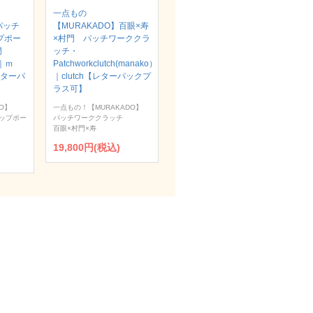
一点もの
パッチ
【MURAKADO】百眼×寿
プポー
×村門 パッチワーククラ
村門
ッチ・
）｜ｍ
Patchworkclutch(manako）
【レターパ
｜clutch【レターパックプ
ラス可】
O】
一点もの！【MURAKADO】
ップポー
パッチワーククラッチ
百眼×村門×寿
19,800円(税込)