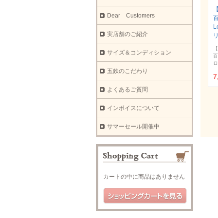
【
Dear Customers
L
実店舗のご紹介
【
サイズ＆コンディション
百
ロ
五鉄のこだわり
7
よくあるご質問
インボイスについて
サマーセール開催中
カートの中に商品はありません