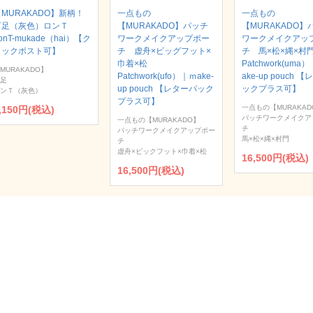
MURAKADO】新柄！
一点もの
一点もの
百足（灰色）ロンＴ
【MURAKADO】パッチ
【MURAKADO】
onT-mukade（hai）【ク
ワークメイクアップポー
ワークメイクアッ
リックポスト可】
チ 虚舟×ビッグフット×
チ 馬×松×縄×
巾着×松
Patchwork(uma
MURAKADO】
Patchwork(ufo）｜ｍake-
ake-up pouch 
足
up pouch 【レターパック
ックプラス可】
ンＴ（灰色）
プラス可】
一点もの【MURAKAD
,150円(税込)
パッチワークメイクア
一点もの【MURAKADO】
チ
パッチワークメイクアップポー
馬×松×縄×村門
チ
虚舟×ビックフット×巾着×松
16,500円(税込)
16,500円(税込)