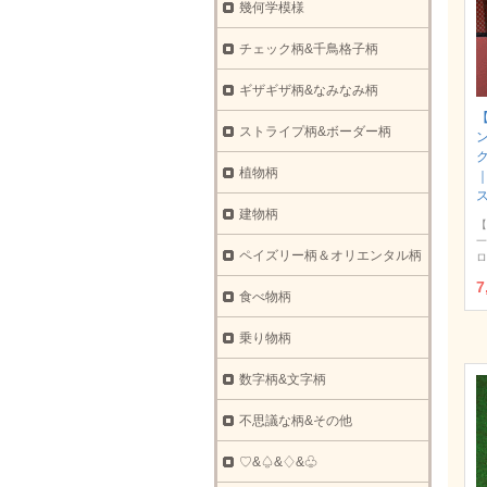
幾何学模様
チェック柄&千鳥格子柄
ギザギザ柄&なみなみ柄
ストライプ柄&ボーダー柄
ク
植物柄
建物柄
【
一
ペイズリー柄＆オリエンタル柄
ロ
7
食べ物柄
乗り物柄
数字柄&文字柄
不思議な柄&その他
♡&♤&♢&♧