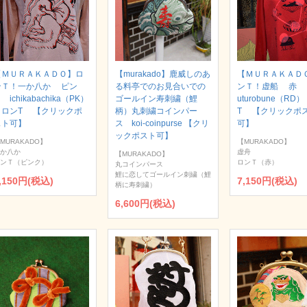
【ＭＵＲＡＫＡＤＯ】ロ
【murakado】鹿威しのあ
【ＭＵＲＡＫＡＤ
ンＴ！一か八か ピン
る料亭でのお見合いでの
ンＴ！虚船 赤
 ichikabachika（PK）
ゴールイン寿刺繍（鯉
uturobune（RD
｜ロンT 【クリックポ
柄）丸刺繍コインパー
T 【クリックポ
スト可】
ス koi-coinpurse 【クリ
可】
ックポスト可】
MURAKADO】
【MURAKADO】
か八か
虚舟
【MURAKADO】
ンＴ（ピンク）
ロンＴ（赤）
丸コインパース
鯉に恋してゴールイン刺繍（鯉
,150円(税込)
7,150円(税込)
柄に寿刺繍）
6,600円(税込)