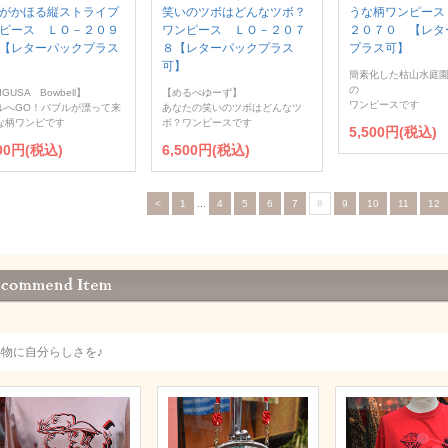
がかほる縦ストライプ
笑いのツボはどんなツボ？
うな柄ワンピース
ピース ＬＯ－２０９
ワンピース ＬＯ－２０７
２０７０ 【レタ
【レターパックプラス
８【レターパックプラス
プラス可】
可】
簡素化した枯山水庭
の
IGUSA Bowbell】
【めるべゆーず】
ワンピースです
ルへGO！バブルが漂って来
あなたの笑いのツボはどんなツ
な柄ワンピです
ボ？ワンピースです
5,500円(税込)
500円(税込)
6,500円(税込)
<
1
...
4
5
6
7
8
9
10
11
12
小物に自分らしさを♪