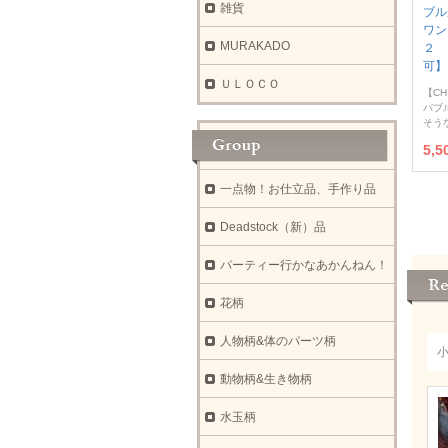
雑貨
ブル
ワン
MURAKADO
２ 
可】
ＵＬＯＣＯ
【CH
バブ
そう
5,
一点物！お仕立品、手作り品
Deadstock（新）品
パーティー行かなあかんねん！
花柄
人物柄&体のパーツ柄
動物柄&生き物柄
水玉柄