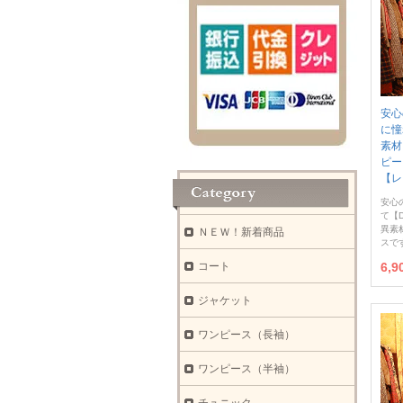
安心
に憧
素材
ピ
【レ
安心
て【D
異素
ＮＥＷ！新着商品
スで
コート
6,
ジャケット
ワンピース（長袖）
ワンピース（半袖）