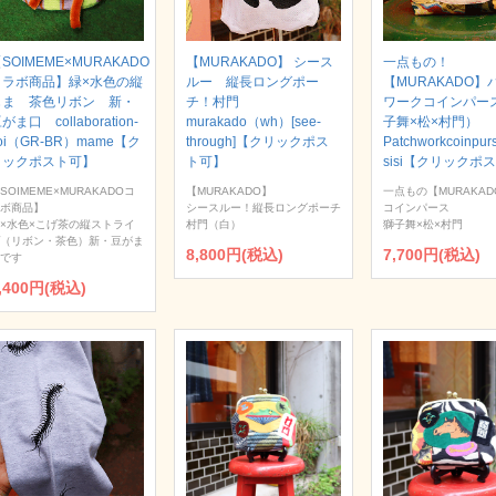
SOIMEME×MURAKADO
【MURAKADO】 シース
一点もの！
コラボ商品】緑×水色の縦
ルー 縦長ロングポー
【MURAKADO】
じま 茶色リボン 新・
チ！村門
ワークコインパー
がま口 collaboration-
murakado（wh）[see-
子舞×松×村門）
oi（GR-BR）mame【ク
through]【クリックポス
Patchworkcoinpur
リックポスト可】
ト可】
sisi【クリックポ
SOIMEME×MURAKADOコ
【MURAKADO】
一点もの【MURAKAD
ボ商品】
シースルー！縦長ロングポーチ
コインパース
×水色×こげ茶の縦ストライ
村門（白）
獅子舞×松×村門
（リボン・茶色）新・豆がま
8,800円(税込)
7,700円(税込)
です
,400円(税込)