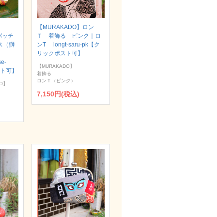
【MURAKADO】ロン
パッチ
Ｔ 着飾る ピンク｜ロ
ス（獅
ンT longt-saru-pk【ク
リックポスト可】
se-
【MURAKADO】
スト可】
着飾る
ロンＴ（ピンク）
O】
7,150円(税込)