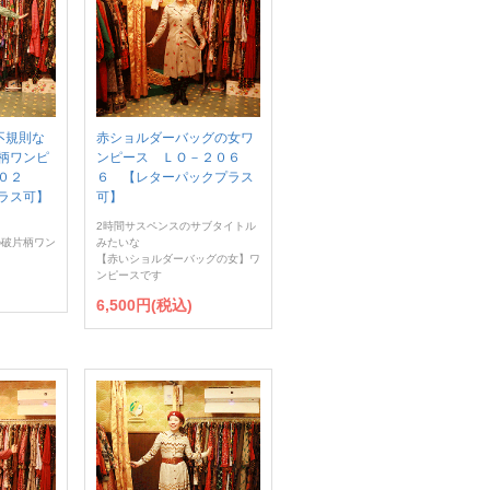
】不規則な
赤ショルダーバッグの女ワ
柄ワンピ
ンピース ＬＯ－２０６
１０２
６ 【レターパックプラス
ラス可】
可】
2時間サスペンスのサブタイトル
の破片柄ワン
みたいな
【赤いショルダーバッグの女】ワ
ンピースです
6,500円(税込)