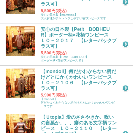
ラス可】
5,500円(税込)
安心の日本製【mammina】
大人女性がチャレンジしやすい柄ワンピースです
安心の日本製【Petit BOBHEU
R】ボーダー柄×花柄ワンピース
ＬＯ－２０１７ 【レターパックプ
ラス可】
5,500円(税込)
安心の日本製【Petit BOBHEUR】
ボーダー柄×花柄ワンピースです
【mondoll】何だかわからない柄だ
けどとにかくかわいいワンピース
ＬＯ－２１０６ 【レターパックプ
ラス可】
5,900円(税込)
【mondoll】
何だかよくわからない柄だけどとにかくかわいいワンピ
ースです
【Ｕtopia】愛のささやきか、呪い
の言葉か、、、癖のある文字柄ワン
ピース ＬＯ－２１１０ 【レター