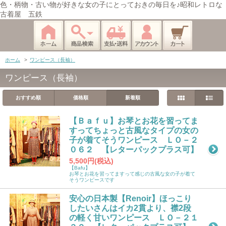
色・柄物・古い物が好きな女の子にとっておきの毎日を♪昭和レトロな
古着屋 五鉄
ホーム
>
ワンピース（長袖）
ワンピース（長袖）
おすすめ順
価格順
新着順
【Ｂａｆｕ】お琴とお花を習ってま
すってちょっと古風なタイプの女の
子が着てそうワンピース ＬＯ－２
０６２ 【レターパックプラス可】
5,500円(税込)
【Bafu】
お琴とお花を習ってますって感じの古風な女の子が着て
そうワンピースです
安心の日本製【Renoir】ほっこり
したいさんはイカ2貫より、襟2段
の軽く甘いワンピース ＬＯ－２１