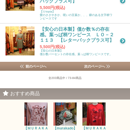
パックプラス可】
5,500円(税込)
【Ｕtopia】
愛のささやきか、呪いの言葉か、、、癖のある文字柄ワ
ンピースです
【安心の日本製】僅か数％の存在
感。葉っぱ柄ワンピース ＬＯ－２
１１３ 【レターパックプラス可】
5,500円(税込)
【安心の日本製】
僅か数パーセントの存在感。葉っぱ柄ワンピースです。
前のページへ
次のページへ
全203商品中 / 73-84商品
おすすめ商品
【ＭＵＲＡＫＡ
【murakado】
【ＭＵＲＡＫＡ
【MURAK