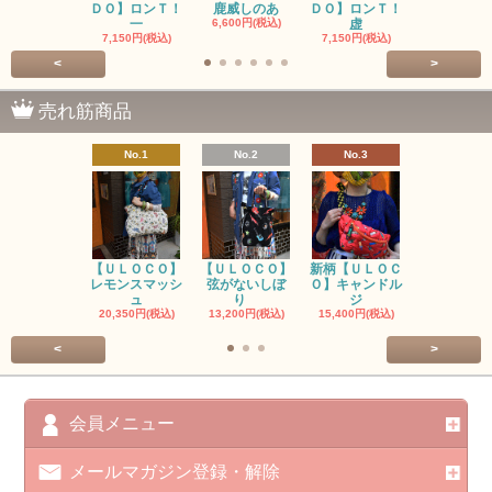
ＤＯ】ロンＴ！
鹿威しのあ
ＤＯ】ロンＴ！
O】ロンＴ
一
6,600円(税込)
虚
7,150円(税
7,150円(税込)
7,150円(税込)
<
>
売れ筋商品
No.1
No.2
No.3
No.4
【ＵＬＯＣＯ】
【ＵＬＯＣＯ】
新柄【ＵＬＯＣ
ＵＬＯＣＯ
レモンスマッシ
弦がないしぼ
Ｏ】キャンドル
ー毒（単色
ュ
り
ジ
カ
20,350円(税込)
13,200円(税込)
15,400円(税込)
37,400円(税
<
>
会員メニュー
メールマガジン登録・解除