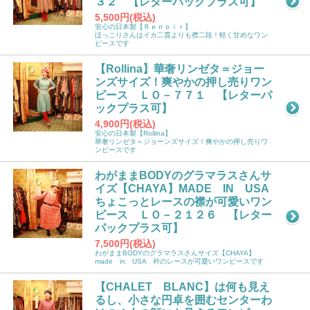
３２ 【レターパックプラス可】
5,500円(税込)
安心の日本製【Ｒｅｎｏｉｒ】
ほっこりさんはイカ二貫よりも襟二段！軽く甘めなワン
ピースです
【Rollina】華奢リンゼタ＝ジョー
ンズサイズ！爽やかの押し売りワン
ピース ＬＯ－７７１ 【レターパ
ックプラス可】
4,900円(税込)
安心の日本製【Rollina】
華奢リンゼタ＝ジョーンズサイズ！爽やかの押し売りワ
ンピースです
わがままBODYのグラマラスさんサ
イズ【CHAYA】MADE IN USA
ちょこっとレースの襟が可愛いワン
ピース ＬＯ－２１２６ 【レター
パックプラス可】
7,500円(税込)
わがままBODYのグラマラスさんサイズ【CHAYA】
made in USA 衿のレースが可愛いワンピースです
【CHALET BLANC】は何も見え
るし、小さな円卓を囲むセンターわ