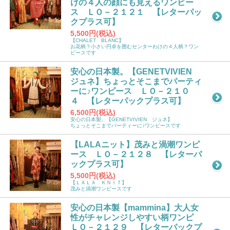
けの４人の顔にも見えるワンピー
ス ＬＯ－２１２１ 【レターパッ
クプラス可】
5,500円(税込)
【CHALET BLANC】
お花柄？小さい円卓を囲むセンターわけの４人柄？ワン
ピースです
安心の日本製。【GENETVIVIEN
ジュネ】ちょっとそこまでパーティ
ーに♪ワンピース ＬＯ－２１０
４ 【レターパックプラス可】
6,500円(税込)
安心の日本製。【GENETVIVIEN ジュネ】
ちょっとそこまでパーティーに♪ワンピースです
【LALAニット】茂みと渦潮ワンピ
ース ＬＯ－２１２８ 【レターパ
ックプラス可】
5,500円(税込)
【ＬＡＬＡ ＫＮＩＴ】
茂みと渦潮ワンピースです
安心の日本製【mammina】大人女
性がチャレンジしやすい柄ワンピ
ＬＯ－２１２９ 【レターパックプ