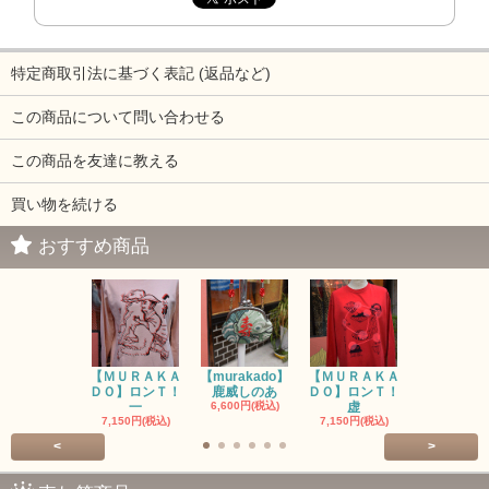
特定商取引法に基づく表記 (返品など)
この商品について問い合わせる
この商品を友達に教える
買い物を続ける
おすすめ商品
【ＭＵＲＡＫＡ
【murakado】
【ＭＵＲＡＫＡ
【MURAK
ＤＯ】ロンＴ！
鹿威しのあ
ＤＯ】ロンＴ！
O】ロンＴ
一
6,600円(税込)
虚
7,150円(税
7,150円(税込)
7,150円(税込)
<
>