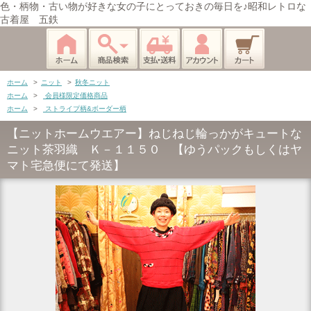
色・柄物・古い物が好きな女の子にとっておきの毎日を♪昭和レトロな
古着屋 五鉄
ホーム
>
ニット
>
秋冬ニット
ホーム
>
会員様限定価格商品
ホーム
>
ストライプ柄&ボーダー柄
【ニットホームウエアー】ねじねじ輪っかがキュートな
ニット茶羽織 Ｋ－１１５０ 【ゆうパックもしくはヤ
マト宅急便にて発送】