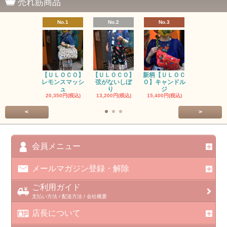
売れ筋商品
No.1
No.2
No.3
No.4
【ＵＬＯＣＯ】
【ＵＬＯＣＯ】
新柄【ＵＬＯＣ
ＵＬＯＣＯ
レモンスマッシ
弦がないしぼ
Ｏ】キャンドル
ー毒（単色
ュ
り
ジ
カ
20,350円(税込)
13,200円(税込)
15,400円(税込)
37,400円(税
<
>
会員メニュー
メールマガジン登録・解除
ご利用ガイド
支払い方法 / 配送方法 / 会社概要
店長について