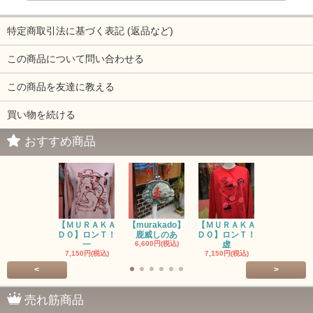
特定商取引法に基づく表記 (返品など)
この商品について問い合わせる
この商品を友達に教える
買い物を続ける
おすすめ商品
【ＭＵＲＡＫＡ
【murakado】
【ＭＵＲＡＫＡ
【MURAK
ＤＯ】ロンＴ！
鹿威しのあ
ＤＯ】ロンＴ！
O】ロンＴ
一
6,600円(税込)
虚
7,150円(税
7,150円(税込)
7,150円(税込)
<
>
売れ筋商品