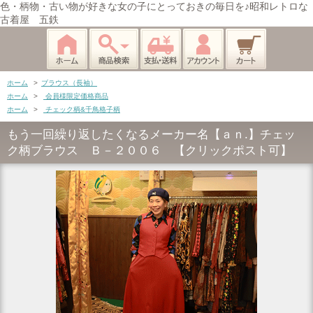
色・柄物・古い物が好きな女の子にとっておきの毎日を♪昭和レトロな
古着屋 五鉄
ホーム
>
ブラウス（長袖）
ホーム
>
会員様限定価格商品
ホーム
>
チェック柄&千鳥格子柄
もう一回繰り返したくなるメーカー名【ａｎ.】チェッ
ク柄ブラウス Ｂ－２００６ 【クリックポスト可】