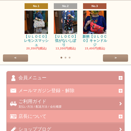
No.1
No.2
No.3
No.4
【ＵＬＯＣＯ】
【ＵＬＯＣＯ】
新柄【ＵＬＯＣ
ＵＬＯＣＯ
レモンスマッシ
弦がないしぼ
Ｏ】キャンドル
ー毒（単色
ュ
り
ジ
カ
20,350円(税込)
13,200円(税込)
15,400円(税込)
37,400円(税
<
>
会員メニュー
メールマガジン登録・解除
ご利用ガイド
支払い方法 / 配送方法 / 会社概要
店長について
ショップブログ