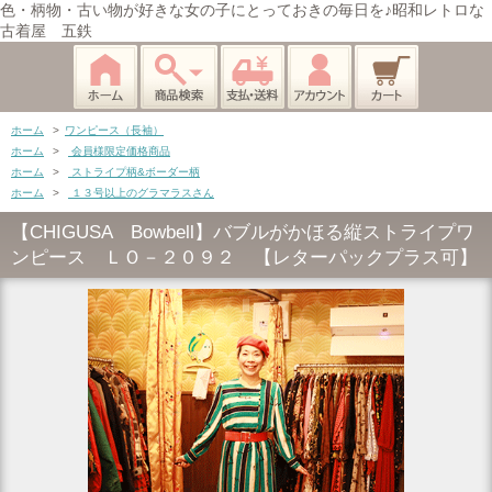
色・柄物・古い物が好きな女の子にとっておきの毎日を♪昭和レトロな
古着屋 五鉄
ホーム
>
ワンピース（長袖）
ホーム
>
会員様限定価格商品
ホーム
>
ストライプ柄&ボーダー柄
ホーム
>
１３号以上のグラマラスさん
【CHIGUSA Bowbell】バブルがかほる縦ストライプワ
ンピース ＬＯ－２０９２ 【レターパックプラス可】