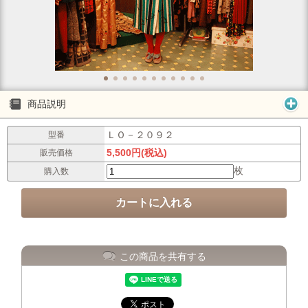
商品説明
ＬＯ－２０９２
型番
5,500円(税込)
販売価格
枚
購入数
この商品を共有する