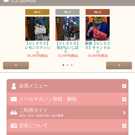
売れ筋商品
No.1
No.2
No.3
No.4
【ＵＬＯＣＯ】
【ＵＬＯＣＯ】
新柄【ＵＬＯＣ
ＵＬＯＣＯ
レモンスマッシ
弦がないしぼ
Ｏ】キャンドル
ー毒（単色
ュ
り
ジ
カ
20,350円(税込)
13,200円(税込)
15,400円(税込)
37,400円(税
<
>
会員メニュー
メールマガジン登録・解除
ご利用ガイド
支払い方法 / 配送方法 / 会社概要
店長について