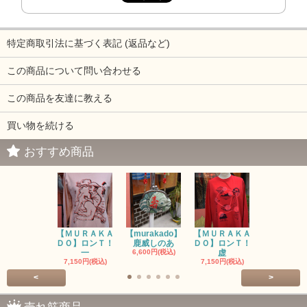
特定商取引法に基づく表記 (返品など)
この商品について問い合わせる
この商品を友達に教える
買い物を続ける
おすすめ商品
【ＭＵＲＡＫＡ
【murakado】
【ＭＵＲＡＫＡ
【MURAK
ＤＯ】ロンＴ！
鹿威しのあ
ＤＯ】ロンＴ！
O】ロンＴ
一
6,600円(税込)
虚
7,150円(税
7,150円(税込)
7,150円(税込)
<
>