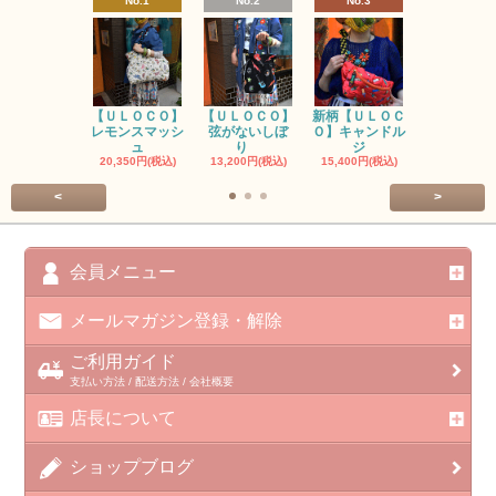
No.1
No.2
No.3
No.4
【ＵＬＯＣＯ】
【ＵＬＯＣＯ】
新柄【ＵＬＯＣ
ＵＬＯＣＯ
レモンスマッシ
弦がないしぼ
Ｏ】キャンドル
ー毒（単色
ュ
り
ジ
カ
20,350円(税込)
13,200円(税込)
15,400円(税込)
37,400円(税
<
>
会員メニュー
メールマガジン登録・解除
ご利用ガイド
支払い方法 / 配送方法 / 会社概要
店長について
ショップブログ