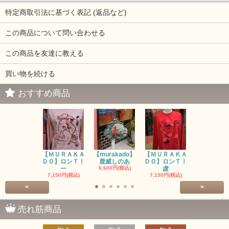
特定商取引法に基づく表記 (返品など)
この商品について問い合わせる
この商品を友達に教える
買い物を続ける
おすすめ商品
【ＭＵＲＡＫＡ
【murakado】
【ＭＵＲＡＫＡ
【MURAK
ＤＯ】ロンＴ！
鹿威しのあ
ＤＯ】ロンＴ！
O】ロンＴ
一
6,600円(税込)
虚
7,150円(税
7,150円(税込)
7,150円(税込)
<
>
売れ筋商品