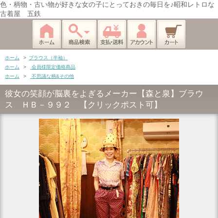
色・柄物・古い物が好きな女の子にとっておきの毎日を♪昭和レトロな
古着屋 五鉄
ホーム
>
ブラウス（半袖）
ホーム
>
会員様限定価格商品
ホーム
>
不思議な柄&その他
彼女の笑顔が脳裏をよぎるメーカー【森と泉】ブラウ
ス ＨＢ－９９２ 【クリックポスト可】