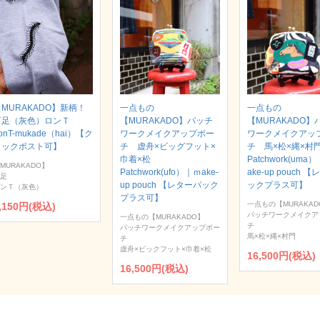
MURAKADO】新柄！
一点もの
一点もの
百足（灰色）ロンＴ
【MURAKADO】パッチ
【MURAKADO】
onT-mukade（hai）【ク
ワークメイクアップポー
ワークメイクアッ
リックポスト可】
チ 虚舟×ビッグフット×
チ 馬×松×縄×
巾着×松
Patchwork(uma
MURAKADO】
Patchwork(ufo）｜ｍake-
ake-up pouch 
足
up pouch 【レターパック
ックプラス可】
ンＴ（灰色）
プラス可】
一点もの【MURAKAD
,150円(税込)
パッチワークメイクア
一点もの【MURAKADO】
チ
パッチワークメイクアップポー
馬×松×縄×村門
チ
虚舟×ビックフット×巾着×松
16,500円(税込)
16,500円(税込)