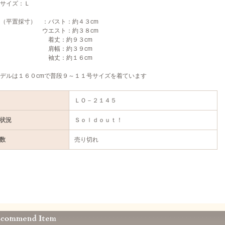
サイズ：Ｌ
（平置採寸） ：バスト：約４３cm
エスト：約３８cm
丈：約９３cm
幅：約３９cm
丈：約１６cm
デルは１６０cmで普段９～１１号サイズを着ています
ＬＯ－２１４５
状況
Ｓｏｌｄｏｕｔ！
数
売り切れ