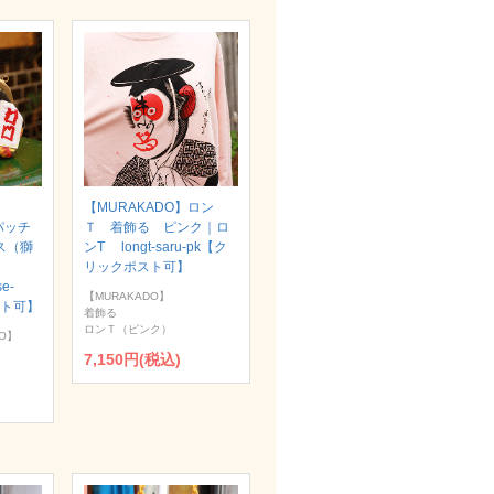
【MURAKADO】ロン
パッチ
Ｔ 着飾る ピンク｜ロ
ス（獅
ンT longt-saru-pk【ク
リックポスト可】
se-
【MURAKADO】
スト可】
着飾る
ロンＴ（ピンク）
O】
7,150円(税込)