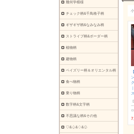
幾何学模様
チェック柄&千鳥格子柄
ギザギザ柄&なみなみ柄
ストライプ柄&ボーダー柄
植物柄
建物柄
ペイズリー柄＆オリエンタル柄
食べ物柄
ク
乗り物柄
【
数字柄&文字柄
一
ロ
不思議な柄&その他
7
♡&♤&♢&♧