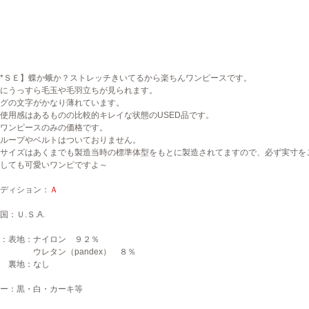
*ＳＥ】蝶か蛾か？ストレッチきいてるから楽ちんワンピースです。
にうっすら毛玉や毛羽立ちが見られます。
グの文字がかなり薄れています。
使用感はあるものの比較的キレイな状態のUSED品です。
ワンピースのみの価格です。
ループやベルトはついておりません。
サイズはあくまでも製造当時の標準体型をもとに製造されてますので、必ず実寸を
しても可愛いワンピですよ～
ディション：
Ａ
：Ｕ.Ｓ.A.
：表地：ナイロン ９２％
タン（pandex） ８％
地：なし
ー：黒・白・カーキ等