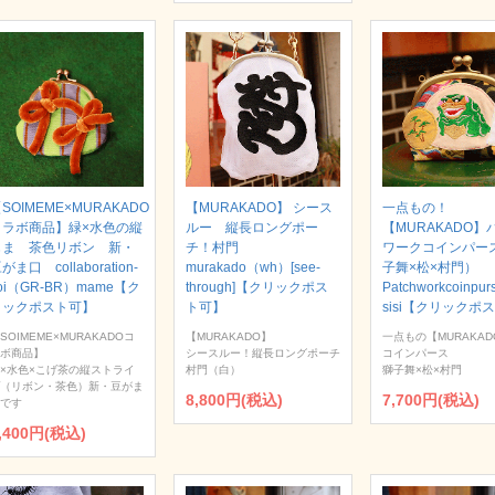
SOIMEME×MURAKADO
【MURAKADO】 シース
一点もの！
コラボ商品】緑×水色の縦
ルー 縦長ロングポー
【MURAKADO】
じま 茶色リボン 新・
チ！村門
ワークコインパー
がま口 collaboration-
murakado（wh）[see-
子舞×松×村門）
oi（GR-BR）mame【ク
through]【クリックポス
Patchworkcoinpur
リックポスト可】
ト可】
sisi【クリックポ
SOIMEME×MURAKADOコ
【MURAKADO】
一点もの【MURAKAD
ボ商品】
シースルー！縦長ロングポーチ
コインパース
×水色×こげ茶の縦ストライ
村門（白）
獅子舞×松×村門
（リボン・茶色）新・豆がま
8,800円(税込)
7,700円(税込)
です
,400円(税込)