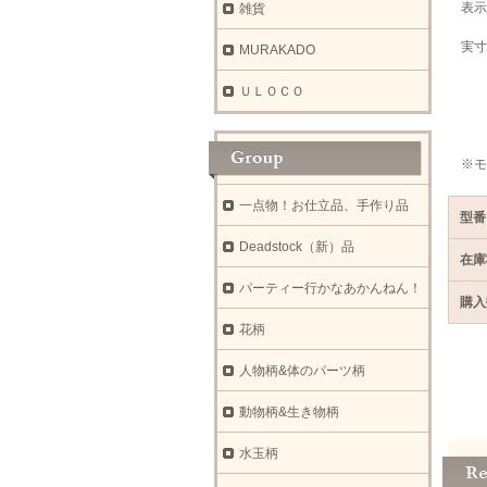
表示
雑貨
実寸
MURAKADO
ウ
着
ＵＬＯＣＯ
肩
袖
※モ
一点物！お仕立品、手作り品
型番
Deadstock（新）品
在庫
パーティー行かなあかんねん！
購入
花柄
人物柄&体のパーツ柄
動物柄&生き物柄
水玉柄