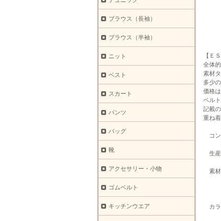
チュニック
ブラウス（長袖）
ブラウス（半袖）
【ＥＳ
ニット
全体的
素材タ
ベスト
多少の
価格は
スカート
ベルト
記載の
パンツ
重ね着
バッグ
コン
靴
生産国
アクセサリー・小物
素材
ウレ
ゴムベルト
裏
キッチンウエア
カラ