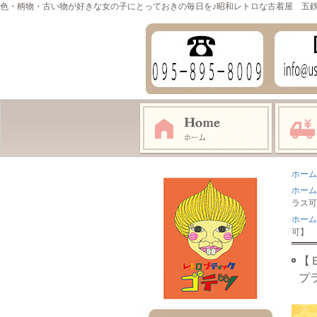
色・柄物・古い物が好きな女の子にとっておきの毎日を♪昭和レトロな古着屋 五
ホーム
ホーム
ラス可
ホーム
可】
【
プ