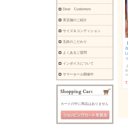
Dear Customers
実店舗のご紹介
サイズ＆コンディション
五鉄のこだわり
【
よくあるご質問
L
インボイスについて
【
百
サマーセール開催中
ロ
7
カートの中に商品はありません