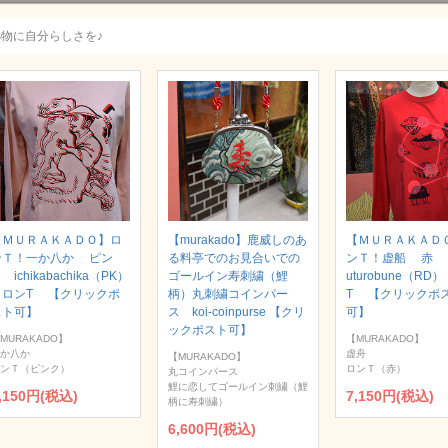
小物に自分らしさを♪
【ＭＵＲＡＫＡＤＯ】ロ
【murakado】鹿威しのあ
【ＭＵＲＡＫＡＤ
ンＴ！一か八か ピン
る料亭でのお見合いでの
ンＴ！虚船 赤
 ichikabachika（PK）
ゴールイン寿刺繍（鯉
uturobune（RD
｜ロンT 【クリックポ
柄）丸刺繍コインパー
T 【クリックポ
スト可】
ス koi-coinpurse 【クリ
可】
ックポスト可】
MURAKADO】
【MURAKADO】
か八か
虚舟
【MURAKADO】
ンＴ（ピンク）
ロンＴ（赤）
丸コインパース
鯉に恋してゴールイン刺繍（鯉
,150円(税込)
7,150円(税込)
柄に寿刺繍）
6,600円(税込)