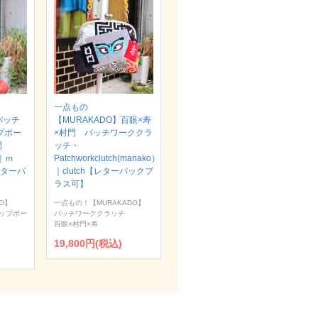
一点もの
パッチ
【MURAKADO】百眼×寿
プポー
×村門 パッチワーククラ
村門
ッチ・
）｜ｍ
Patchworkclutch(manako）
【レターパ
｜clutch【レターパックプ
ラス可】
O】
一点もの！【MURAKADO】
ップポー
パッチワーククラッチ
百眼×村門×寿
19,800円(税込)