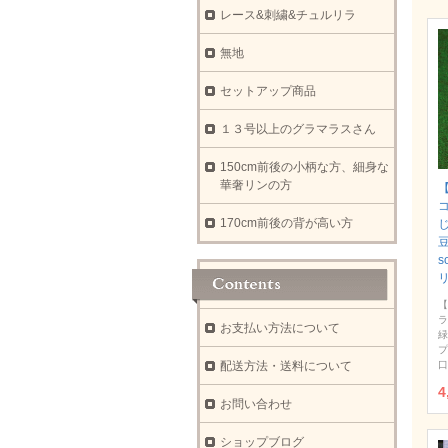
レース&刺繍&チュルリラ
無地
セットアップ商品
１３号以上のグラマラスさん
150cm前後の小柄な方、細身な
華奢リンの方
【
170cm前後の背が高い方
豆
s
【
ラ
お支払い方法について
緑
プ
配送方法・送料について
口
4
お問い合わせ
ショップブログ