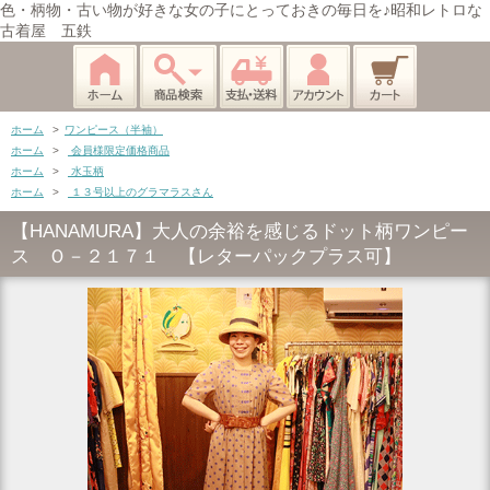
色・柄物・古い物が好きな女の子にとっておきの毎日を♪昭和レトロな
古着屋 五鉄
ホーム
>
ワンピース（半袖）
ホーム
>
会員様限定価格商品
ホーム
>
水玉柄
ホーム
>
１３号以上のグラマラスさん
【HANAMURA】大人の余裕を感じるドット柄ワンピー
ス Ｏ－２１７１ 【レターパックプラス可】