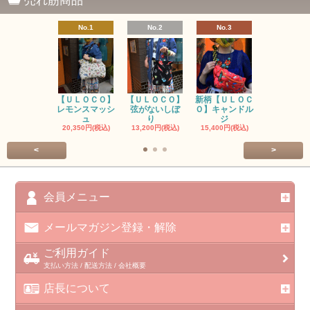
売れ筋商品
No.1
No.2
No.3
No.4
【ＵＬＯＣＯ】
【ＵＬＯＣＯ】
新柄【ＵＬＯＣ
ＵＬＯＣＯ
レモンスマッシ
弦がないしぼ
Ｏ】キャンドル
ー毒（単色
ュ
り
ジ
カ
20,350円(税込)
13,200円(税込)
15,400円(税込)
37,400円(税
<
>
会員メニュー
メールマガジン登録・解除
ご利用ガイド
支払い方法 / 配送方法 / 会社概要
店長について