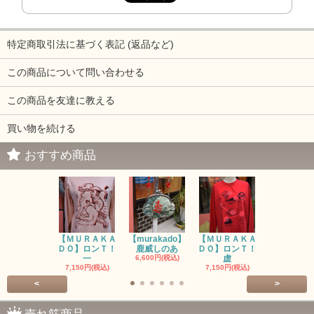
特定商取引法に基づく表記 (返品など)
この商品について問い合わせる
この商品を友達に教える
買い物を続ける
おすすめ商品
【ＭＵＲＡＫＡ
【murakado】
【ＭＵＲＡＫＡ
【MURAK
ＤＯ】ロンＴ！
鹿威しのあ
ＤＯ】ロンＴ！
O】ロンＴ
一
6,600円(税込)
虚
7,150円(税
7,150円(税込)
7,150円(税込)
<
>