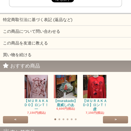
特定商取引法に基づく表記 (返品など)
この商品について問い合わせる
この商品を友達に教える
買い物を続ける
おすすめ商品
【ＭＵＲＡＫＡ
【murakado】
【ＭＵＲＡＫＡ
【MURAK
ＤＯ】ロンＴ！
鹿威しのあ
ＤＯ】ロンＴ！
O】ロンＴ
一
6,600円(税込)
虚
7,150円(税
7,150円(税込)
7,150円(税込)
<
>