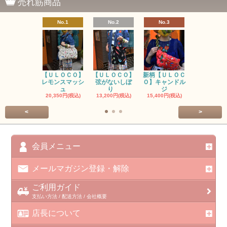
売れ筋商品
No.1
No.2
No.3
No.4
【ＵＬＯＣＯ】
【ＵＬＯＣＯ】
新柄【ＵＬＯＣ
ＵＬＯＣＯ
レモンスマッシ
弦がないしぼ
Ｏ】キャンドル
ー毒（単色
ュ
り
ジ
カ
20,350円(税込)
13,200円(税込)
15,400円(税込)
37,400円(税
<
>
会員メニュー
メールマガジン登録・解除
ご利用ガイド
支払い方法 / 配送方法 / 会社概要
店長について