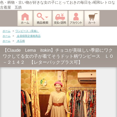
色・柄物・古い物が好きな女の子にとっておきの毎日を♪昭和レトロな
古着屋 五鉄
ホーム
>
ワンピース（長袖）
ホーム
>
会員様限定価格商品
ホーム
>
水玉柄
【Claude Lema itokin】チョコが美味しい季節にワク
ワクしてる女の子が着てそうドット柄ワンピース ＬＯ
－２１４２ 【レターパックプラス可】