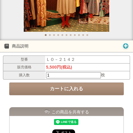
商品説明
ＬＯ－２１４２
型番
5,500円(税込)
販売価格
枚
購入数
この商品を共有する