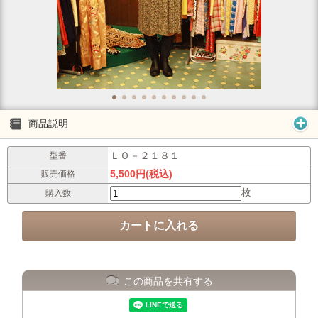
商品説明
ＬＯ－２１８１
型番
5,500円(税込)
販売価格
枚
購入数
この商品を共有する