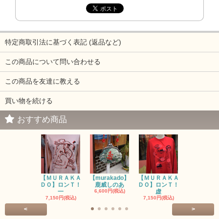
特定商取引法に基づく表記 (返品など)
この商品について問い合わせる
この商品を友達に教える
買い物を続ける
おすすめ商品
【ＭＵＲＡＫＡ
【murakado】
【ＭＵＲＡＫＡ
【MURAK
ＤＯ】ロンＴ！
鹿威しのあ
ＤＯ】ロンＴ！
O】ロンＴ
一
6,600円(税込)
虚
7,150円(税
7,150円(税込)
7,150円(税込)
<
>