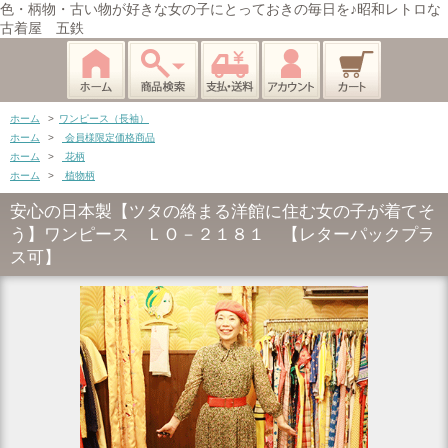
色・柄物・古い物が好きな女の子にとっておきの毎日を♪昭和レトロな
古着屋 五鉄
ホーム
>
ワンピース（長袖）
ホーム
>
会員様限定価格商品
ホーム
>
花柄
ホーム
>
植物柄
安心の日本製【ツタの絡まる洋館に住む女の子が着てそ
う】ワンピース ＬＯ－２１８１ 【レターパックプラ
ス可】