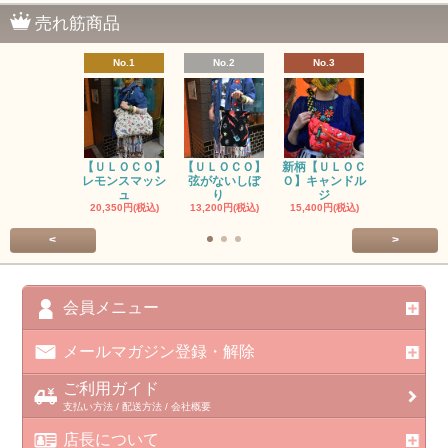
売れ筋商品
No.1
No.2
No.3
No.4
【ＵＬＯＣＯ】
【ＵＬＯＣＯ】
新柄【ＵＬＯＣ
ＵＬＯＣＯ
レモンスマッシ
弦がないしぼ
Ｏ】キャンドル
ー毒（単色
ュ
り
ジ
カ
20,350円(税込)
13,200円(税込)
15,400円(税込)
37,400円(税
<
>
会員メニュー
メールマガジン登録・解除
ご利用ガイド
支払い方法 / 配送方法 / 会社概要
店長について