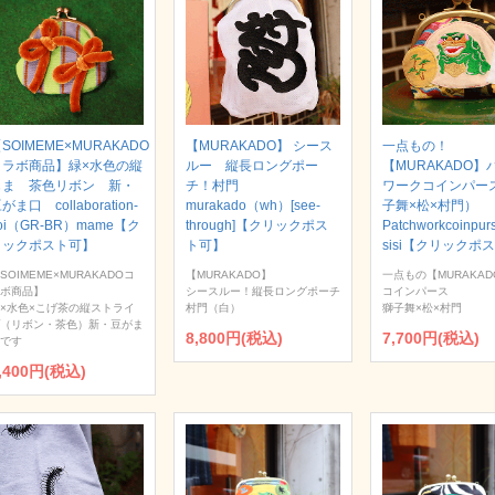
SOIMEME×MURAKADO
【MURAKADO】 シース
一点もの！
コラボ商品】緑×水色の縦
ルー 縦長ロングポー
【MURAKADO】
じま 茶色リボン 新・
チ！村門
ワークコインパー
がま口 collaboration-
murakado（wh）[see-
子舞×松×村門）
oi（GR-BR）mame【ク
through]【クリックポス
Patchworkcoinpur
リックポスト可】
ト可】
sisi【クリックポ
SOIMEME×MURAKADOコ
【MURAKADO】
一点もの【MURAKAD
ボ商品】
シースルー！縦長ロングポーチ
コインパース
×水色×こげ茶の縦ストライ
村門（白）
獅子舞×松×村門
（リボン・茶色）新・豆がま
8,800円(税込)
7,700円(税込)
です
,400円(税込)