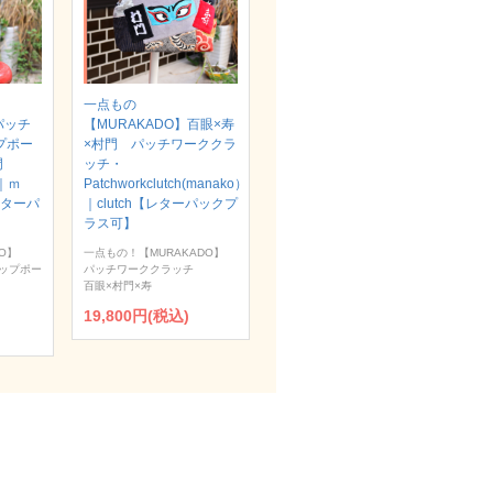
一点もの
パッチ
【MURAKADO】百眼×寿
プポー
×村門 パッチワーククラ
村門
ッチ・
）｜ｍ
Patchworkclutch(manako）
【レターパ
｜clutch【レターパックプ
ラス可】
O】
一点もの！【MURAKADO】
ップポー
パッチワーククラッチ
百眼×村門×寿
19,800円(税込)