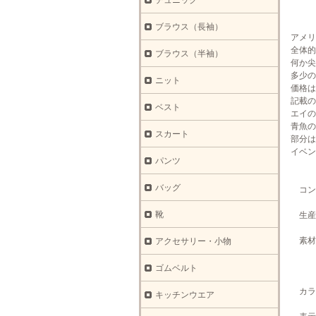
チュニック
ブラウス（長袖）
アメリ
全体的
ブラウス（半袖）
何か尖
多少の
ニット
価格は
記載
ベスト
エイの
青魚の
スカート
部分は
イベン
パンツ
バッグ
コン
靴
生産国
素材
アクセサリー・小物
メ
裏
ゴムベルト
カラ
キッチンウエア