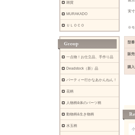
表示
雑貨
実寸
MURAKADO
裄
ＵＬＯＣＯ
※モ
型番
販売
一点物！お仕立品、手作り品
購入
Deadstock（新）品
パーティー行かなあかんねん！
花柄
人物柄&体のパーツ柄
動物柄&生き物柄
水玉柄