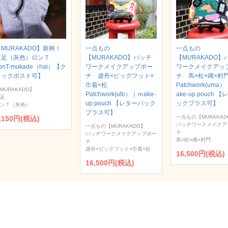
MURAKADO】新柄！
一点もの
一点もの
百足（灰色）ロンＴ
【MURAKADO】パッチ
【MURAKADO】
onT-mukade（hai）【ク
ワークメイクアップポー
ワークメイクアッ
リックポスト可】
チ 虚舟×ビッグフット×
チ 馬×松×縄×
巾着×松
Patchwork(uma
MURAKADO】
Patchwork(ufo）｜ｍake-
ake-up pouch 
足
up pouch 【レターパック
ックプラス可】
ンＴ（灰色）
プラス可】
一点もの【MURAKAD
,150円(税込)
パッチワークメイクア
一点もの【MURAKADO】
チ
パッチワークメイクアップポー
馬×松×縄×村門
チ
虚舟×ビックフット×巾着×松
16,500円(税込)
16,500円(税込)