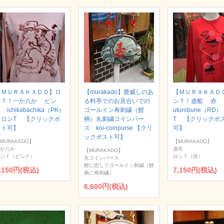
【ＭＵＲＡＫＡＤＯ】ロ
【murakado】鹿威しのあ
【ＭＵＲＡＫＡＤ
ンＴ！一か八か ピン
る料亭でのお見合いでの
ンＴ！虚船 赤
 ichikabachika（PK）
ゴールイン寿刺繍（鯉
uturobune（RD
｜ロンT 【クリックポ
柄）丸刺繍コインパー
T 【クリックポ
スト可】
ス koi-coinpurse 【クリ
可】
ックポスト可】
MURAKADO】
【MURAKADO】
か八か
虚舟
【MURAKADO】
ンＴ（ピンク）
ロンＴ（赤）
丸コインパース
鯉に恋してゴールイン刺繍（鯉
,150円(税込)
7,150円(税込)
柄に寿刺繍）
6,600円(税込)