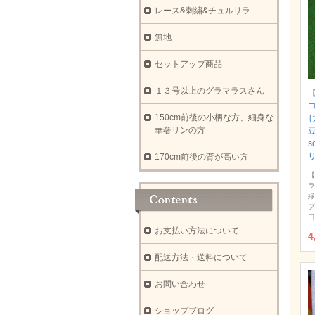
レース&刺繍&チュルリラ
無地
セットアップ商品
１３号以上のグラマラスさん
【
150cm前後の小柄な方、細身な
華奢リンの方
豆
s
170cm前後の背が高い方
【
ラ
緑
プ
口
お支払い方法について
4
配送方法・送料について
お問い合わせ
ショップブログ