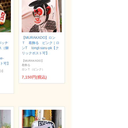
【MURAKADO】ロン
パッチ
Ｔ 着飾る ピンク｜ロ
ス（獅
ンT longt-saru-pk【ク
リックポスト可】
se-
【MURAKADO】
スト可】
着飾る
ロンＴ（ピンク）
O】
7,150円(税込)