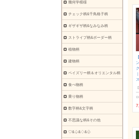
幾何学模様
チェック柄&千鳥格子柄
ギザギザ柄&なみなみ柄
ストライプ柄&ボーダー柄
植物柄
建物柄
ク
ペイズリー柄＆オリエンタル柄
食べ物柄
【
一
乗り物柄
ロ
7
数字柄&文字柄
不思議な柄&その他
♡&♤&♢&♧