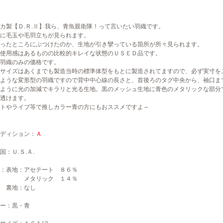
カ製【Ｄ.Ｒ.Ⅱ】我ら、青魚親衛隊！って言いたい羽織です。
に毛玉や毛羽立ちが見られます。
ったところにぶつけたのか、生地が引き攣っている箇所が所々見られます。
使用感はあるものの比較的キレイな状態のＵＳＥＤ品です。
羽織のみの価格です。
のサイズはあくまでも製造当時の標準体型をもとに製造されてますので、必ず実寸を
ような変形型の羽織ですので背中中心線の長さと、首後ろのタグ中央から、袖口ま
ように光の加減でキラリと光る生地。黒のメッシュ生地に青色のメタリックな部分
透けます。
トやライブ等で推しカラー青の方にもおススメですよ～
ディション：
Ａ
：Ｕ.Ｓ.Ａ.
：表地：アセテート ８６％
タリック １４％
地：なし
ー：黒・青