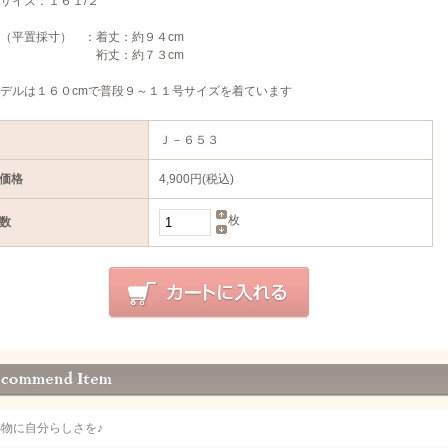
サイズ：１６１/２
（平置採寸） ：着丈：約９４cm
丈：約７３cm
デルは１６０cmで普段９～１１号サイズを着ています
Ｊ－６５３
価格
4,900円(税込)
枚
数
小物に自分らしさを♪