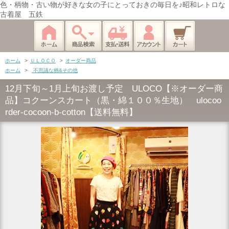
色・柄物・古い物が好きな女の子にとっておきの毎日を♪昭和レトロな
古着屋 五鉄
ホーム
>
ＵＬＯＣＯ
>
オーダー商品
ホーム
>
不思議な柄&その他
12月下旬～1月上旬お渡し予定 ULOCO【※オーダー商
品】コクーンスカート（黒・綿１００％生地） ulocoo
rder-cocoon-b-cotton【送料無料】