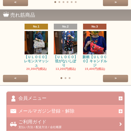
<
>
売れ筋商品
No.1
No.2
No.3
No.4
【ＵＬＯＣＯ】
【ＵＬＯＣＯ】
新柄【ＵＬＯＣ
ＵＬＯＣＯ
レモンスマッシ
弦がないしぼ
Ｏ】キャンドル
ー毒（単色
ュ
り
ジ
カ
20,350円(税込)
13,200円(税込)
15,400円(税込)
37,400円(税
<
>
会員メニュー
メールマガジン登録・解除
ご利用ガイド
支払い方法 / 配送方法 / 会社概要