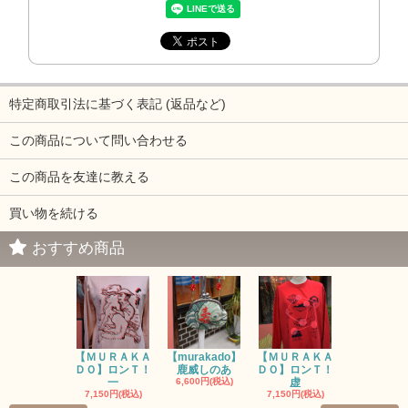
特定商取引法に基づく表記 (返品など)
この商品について問い合わせる
この商品を友達に教える
買い物を続ける
おすすめ商品
【ＭＵＲＡＫＡ
【murakado】
【ＭＵＲＡＫＡ
【MURAK
ＤＯ】ロンＴ！
鹿威しのあ
ＤＯ】ロンＴ！
O】ロンＴ
一
6,600円(税込)
虚
7,150円(税
7,150円(税込)
7,150円(税込)