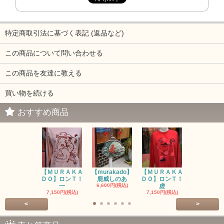
特定商取引法に基づく表記 (返品など)
この商品について問い合わせる
この商品を友達に教える
買い物を続ける
おすすめ商品
【ＭＵＲＡＫＡ
【murakado】
【ＭＵＲＡＫＡ
【MURAK
ＤＯ】ロンＴ！
鹿威しのあ
ＤＯ】ロンＴ！
O】ロンＴ
一
6,600円(税込)
虚
7,150円(税
7,150円(税込)
7,150円(税込)
<
>