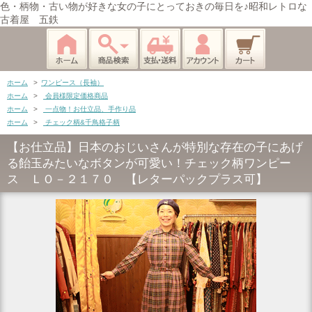
色・柄物・古い物が好きな女の子にとっておきの毎日を♪昭和レトロな
古着屋 五鉄
ホーム
>
ワンピース（長袖）
ホーム
>
会員様限定価格商品
ホーム
>
一点物！お仕立品、手作り品
ホーム
>
チェック柄&千鳥格子柄
【お仕立品】日本のおじいさんが特別な存在の子にあげ
る飴玉みたいなボタンが可愛い！チェック柄ワンピー
ス ＬＯ－２１７０ 【レターパックプラス可】