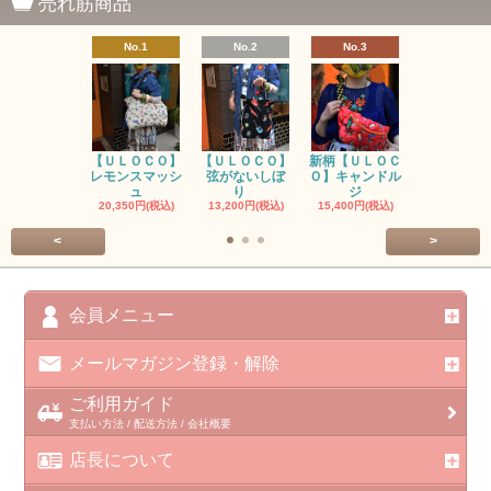
売れ筋商品
No.1
No.2
No.3
No.4
【ＵＬＯＣＯ】
【ＵＬＯＣＯ】
新柄【ＵＬＯＣ
ＵＬＯＣＯ
レモンスマッシ
弦がないしぼ
Ｏ】キャンドル
ー毒（単色
ュ
り
ジ
カ
20,350円(税込)
13,200円(税込)
15,400円(税込)
37,400円(税
<
>
会員メニュー
メールマガジン登録・解除
ご利用ガイド
支払い方法 / 配送方法 / 会社概要
店長について